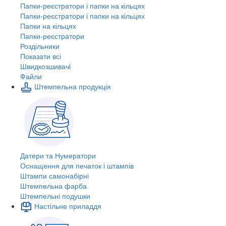
Папки-реєстратори і папки на кільцях
Папки-реєстратори і папки на кільцях
Папки на кільцях
Папки-реєстратори
Роздільники
Показати всі
Швидкозшивачi
Файли
Штемпельна продукція
Датери та Нумератори
Оснащення для печаток і штампів
Штампи самонабірні
Штемпельна фарба
Штемпельні подушки
Настільне приладдя