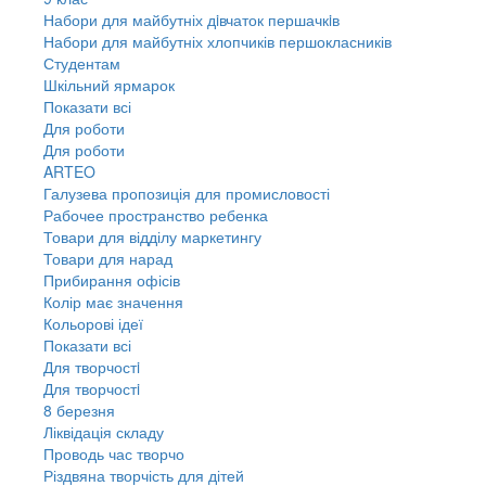
Набори для майбутніх дiвчаток першачкiв
Набори для майбутніх хлопчиків першокласників
Студентам
Шкільний ярмарок
Показати всі
Для роботи
Для роботи
ARTEO
Галузева пропозиція для промисловості
Рабочее пространство ребенка
Товари для відділу маркетингу
Товари для нарад
Прибирання офісів
Колір має значення
Кольорові ідеї
Показати всі
Для творчостi
Для творчостi
8 березня
Ліквідація складу
Проводь час творчо
Різдвяна творчість для дітей