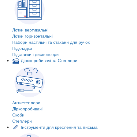
Лотки вертикальні
Лотки горизонтальні
Набори настільні та стакани для ручок
Підкладки
Підставки і диспенсери
Діркопробивачі та Степлери
Антистеплери
Діркопробивачі
Скоби
Степлери
Інструменти для креслення та письма