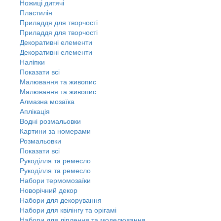
Ножиці дитячі
Пластилін
Приладдя для творчості
Приладдя для творчості
Декоративні елементи
Декоративні елементи
Налiпки
Показати всі
Малювання та живопис
Малювання та живопис
Алмазна мозаїка
Аплікація
Водні розмальовки
Картини за номерами
Розмальовки
Показати всі
Рукоділля та ремесло
Рукоділля та ремесло
Набори термомозаїки
Новорічний декор
Набори для декорування
Набори для квілінгу та орігамі
Набори для ліплення та моделювання