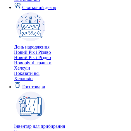
Святковий декор
День народження
Новий Рік і Різдво
Новий Рік і Різдво
Новорічні іграшки
Хелоуін
Показати всі
Хелловін
Госптовари
Інвентар для прибирання