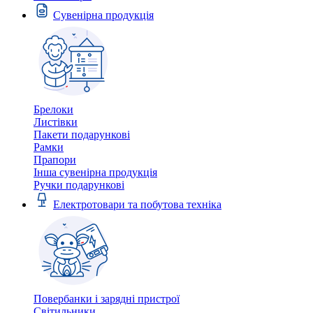
Сувенірна продукція
Брелоки
Листівки
Пакети подарункові
Рамки
Прапори
Інша сувенірна продукція
Ручки подарункові
Електротовари та побутова техніка
Повербанки і зарядні пристрої
Світильники