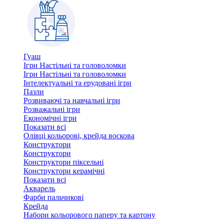
Гуаш
Ігри Настільні та головоломки
Ігри Настільні та головоломки
Інтелектуальні та ерудовані ігри
Пазли
Розвиваючі та навчальні ігри
Розважальні ігри
Економічні ігри
Показати всі
Олівці кольорові, крейда воскова
Конструктори
Конструктори
Конструктори піксельні
Конструктори керамічні
Показати всі
Акварель
Фарби пальчикові
Крейда
Набори кольорового паперу та картону