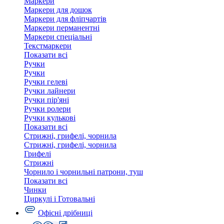
Маркери
Маркери для дошок
Маркери для фліпчартів
Маркери перманентні
Маркери спеціальні
Текстмаркери
Показати всі
Ручки
Ручки
Ручки гелеві
Ручки лайнери
Ручки пір'яні
Ручки ролери
Ручки кулькові
Показати всі
Стрижні, грифелі, чорнила
Стрижні, грифелі, чорнила
Грифелі
Стрижні
Чорнило і чорнильні патрони, туш
Показати всі
Чинки
Циркулі і Готовальні
Офісні дрібниці