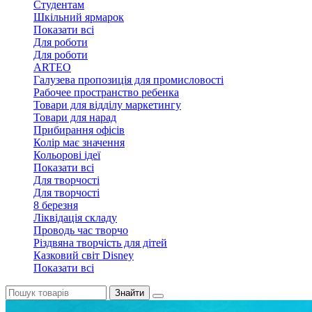
Студентам
Шкільний ярмарок
Показати всі
Для роботи
Для роботи
ARTEO
Галузева пропозиція для промисловості
Рабочее пространство ребенка
Товари для відділу маркетингу
Товари для нарад
Прибирання офісів
Колір має значення
Кольорові ідеї
Показати всі
Для творчостi
Для творчостi
8 березня
Ліквідація складу
Проводь час творчо
Різдвяна творчість для дітей
Казковий світ Disney
Показати всі
Знайти