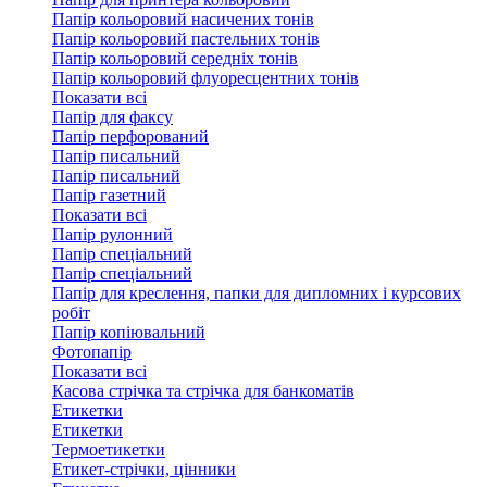
Папір кольоровий насичених тонів
Папір кольоровий пастельних тонів
Папір кольоровий середніх тонів
Папір кольоровий флуоресцентних тонів
Показати всі
Папір для факсу
Папір перфорований
Папір писальний
Папір писальний
Папір газетний
Показати всі
Папір рулонний
Папір спеціальний
Папір спеціальний
Папір для креслення, папки для дипломних і курсових
робіт
Папір копіювальний
Фотопапір
Показати всі
Касова стрічка та стрічка для банкоматів
Етикетки
Етикетки
Термоетикетки
Етикет-стрічки, цінники