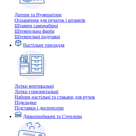
Датери та Нумератори
Оснащення для печаток і штампів
Штампи самонабірні
Штемпельна фарба
Штемпельні подушки
Настільне приладдя
Лотки вертикальні
Лотки горизонтальні
Набори настільні та стакани для ручок
Підкладки
Підставки і диспенсери
Діркопробивачі та Степлери