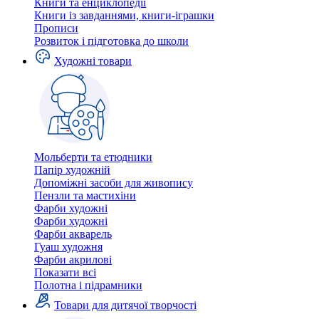
Книги та енциклопедії
Книги із завданнями, книги-іграшки
Прописи
Розвиток і підготовка до школи
Художні товари
Мольберти та етюдники
Папір художній
Допоміжні засоби для живопису
Пензли та мастихіни
Фарби художні
Фарби художні
Фарби акварель
Гуаш художня
Фарби акрилові
Показати всі
Полотна і підрамники
Товари для дитячої творчості