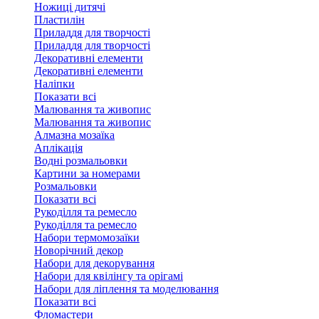
Ножиці дитячі
Пластилін
Приладдя для творчості
Приладдя для творчості
Декоративні елементи
Декоративні елементи
Налiпки
Показати всі
Малювання та живопис
Малювання та живопис
Алмазна мозаїка
Аплікація
Водні розмальовки
Картини за номерами
Розмальовки
Показати всі
Рукоділля та ремесло
Рукоділля та ремесло
Набори термомозаїки
Новорічний декор
Набори для декорування
Набори для квілінгу та орігамі
Набори для ліплення та моделювання
Показати всі
Фломастери