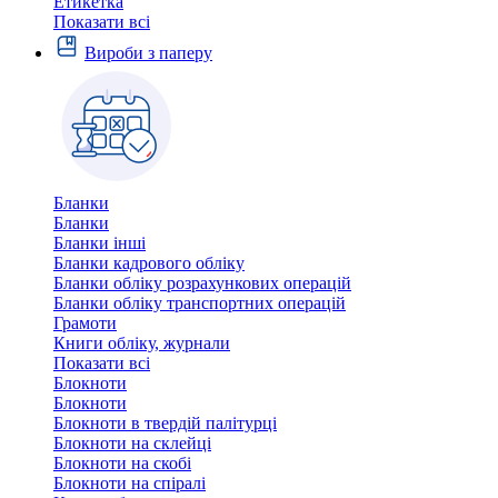
Етикетка
Показати всі
Вироби з паперу
Бланки
Бланки
Бланки інші
Бланки кадрового обліку
Бланки обліку розрахункових операцій
Бланки обліку транспортних операцій
Грамоти
Книги обліку, журнали
Показати всі
Блокноти
Блокноти
Блокноти в твердій палітурці
Блокноти на склейці
Блокноти на скобі
Блокноти на спіралі