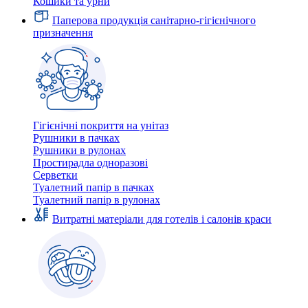
Кошики та урни
Паперова продукція санітарно-гігієнічного
призначення
Гігієнічні покриття на унітаз
Рушники в пачках
Рушники в рулонах
Простирадла одноразові
Серветки
Туалетний папір в пачках
Туалетний папір в рулонах
Витратні матеріали для готелів і салонів краси