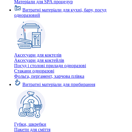
Матеріали для SPA процедур
Витратні матеріали для кухні, бару, посуд
одноразовий
Аксесуари для коктелів
Аксесуари для коктейлів
Посуд і столові прилади одноразові
Стакани одноразові
Фольга, пергамент, харчова плівка
Витратні матеріали для прибирання
Губки, шкребки
Пакети для сміття