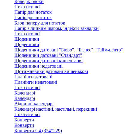
Коледж-блоки
Показати всі
Папір для нотаток
Папір для нотаток
Блок паперу для нотаток
Папір з липким шаром, індекси-закладки
Показати всі
Щоденники
Щоденники
Щоденники датовані "Бюро", "Бізнес","Тайм-центр"
Щоденники датовані "Стандарт"
Щоденники датовані кишенькові
Щоденники недатовані
Щотижневики датовані кишенькові
Планінги датовані
Планінги недатовані
Показати всі
Календарі
Календарі
Відривні календарі
Календарі настінні, настільні, перекидні
Показати всі
Конверти
Конверти
Конверти C4 (324*229)