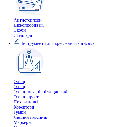
Антистеплери
Діркопробивачі
Скоби
Степлери
Інструменти для креслення та письма
Олівці
Олівці
Олівці механічні та цангові
Олівці прості
Показати всі
Коректори
Гумки
Лінійки і косинці
Маркери