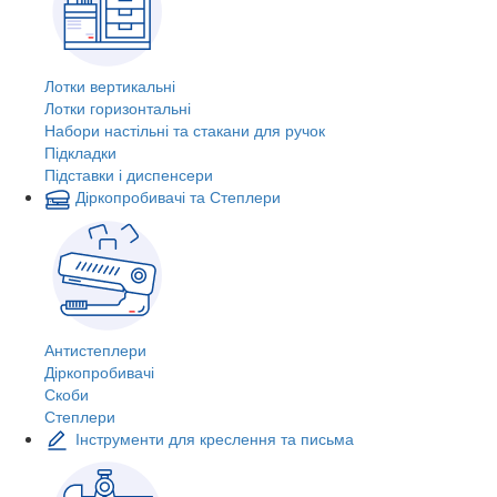
Лотки вертикальні
Лотки горизонтальні
Набори настільні та стакани для ручок
Підкладки
Підставки і диспенсери
Діркопробивачі та Степлери
Антистеплери
Діркопробивачі
Скоби
Степлери
Інструменти для креслення та письма