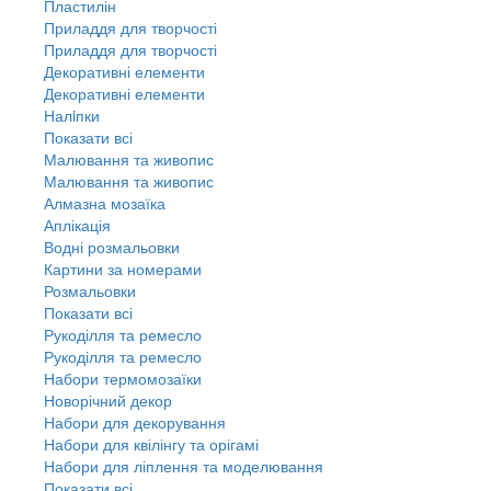
Пластилін
Приладдя для творчості
Приладдя для творчості
Декоративні елементи
Декоративні елементи
Налiпки
Показати всі
Малювання та живопис
Малювання та живопис
Алмазна мозаїка
Аплікація
Водні розмальовки
Картини за номерами
Розмальовки
Показати всі
Рукоділля та ремесло
Рукоділля та ремесло
Набори термомозаїки
Новорічний декор
Набори для декорування
Набори для квілінгу та орігамі
Набори для ліплення та моделювання
Показати всі