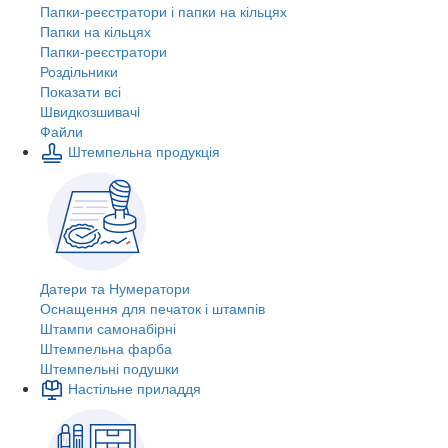
Папки-реєстратори і папки на кільцях
Папки на кільцях
Папки-реєстратори
Роздільники
Показати всі
Швидкозшивачi
Файли
Штемпельна продукція
Датери та Нумератори
Оснащення для печаток і штампів
Штампи самонабірні
Штемпельна фарба
Штемпельні подушки
Настільне приладдя