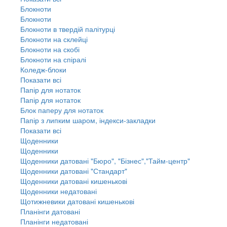
Блокноти
Блокноти
Блокноти в твердій палітурці
Блокноти на склейці
Блокноти на скобі
Блокноти на спіралі
Коледж-блоки
Показати всі
Папір для нотаток
Папір для нотаток
Блок паперу для нотаток
Папір з липким шаром, індекси-закладки
Показати всі
Щоденники
Щоденники
Щоденники датовані "Бюро", "Бізнес","Тайм-центр"
Щоденники датовані "Стандарт"
Щоденники датовані кишенькові
Щоденники недатовані
Щотижневики датовані кишенькові
Планінги датовані
Планінги недатовані