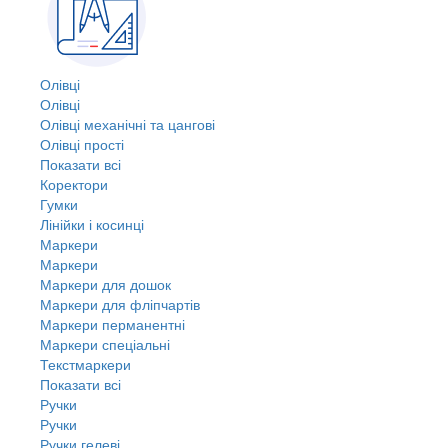
Олівці
Олівці
Олівці механічні та цангові
Олівці прості
Показати всі
Коректори
Гумки
Лінійки і косинці
Маркери
Маркери
Маркери для дошок
Маркери для фліпчартів
Маркери перманентні
Маркери спеціальні
Текстмаркери
Показати всі
Ручки
Ручки
Ручки гелеві