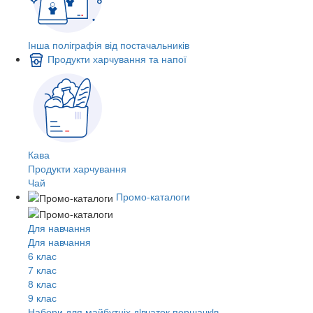
Інша поліграфія від постачальників
Продукти харчування та напої
Кава
Продукти харчування
Чай
Промо-каталоги
Для навчання
Для навчання
6 клас
7 клас
8 клас
9 клас
Набори для майбутніх дiвчаток першачкiв