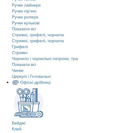
Ручки лайнери
Ручки пір'яні
Ручки ролери
Ручки кулькові
Показати всі
Стрижні, грифелі, чорнила
Стрижні, грифелі, чорнила
Грифелі
Стрижні
Чорнило і чорнильні патрони, туш
Показати всі
Чинки
Циркулі і Готовальні
Офісні дрібниці
Бейджі
Клей