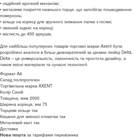
• надійний арочний механізм;
• металеве покриття нижнього торця, що запобігає пошкодженню
поверхонь;
• кільце на корінці для зручного знімання папки з полки;
• змінний індекс на корінці;
• місткість до 450 аркушів.
Для найбільш популярних товарів торгової марки Axent були
розроблені аналоги в більш демократичній за цінами лінійці Delta.
Delta – це універсальність, лаконічність та простота дизайну, а
також якісні матеріали та сучасні технології.
Формат
A4
Склад
поліпропілен
Торгівельна марка
AXENT
Колір
Синій
Товщина, мкм
2000
Ширина корінця, мм
75
Торцеве кільце
так
Кишеня для змінної етикетки
так
Металевий кант
так
Доставка
Нова пошта
за тарифами перевізника