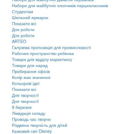
Набори для майбутніх хлопчиків першокласників
Студентам
Шкільний ярмарок
Показати всі
Для роботи
Для роботи
ARTEO
Галузева пропозиція для промисловості
Рабочее пространство ребенка
Товари для відділу маркетингу
Товари для нарад
Прибирання офісів
Колір має значення
Кольорові ідеї
Показати всі
Для творчостi
Для творчостi
8 березня
Ліквідація складу
Проводь час творчо
Різдвяна творчість для дітей
Казковий світ Disney