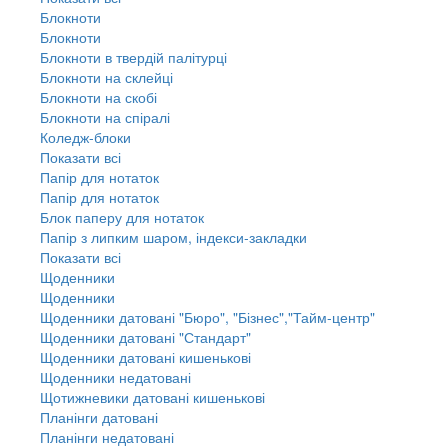
Блокноти
Блокноти
Блокноти в твердій палітурці
Блокноти на склейці
Блокноти на скобі
Блокноти на спіралі
Коледж-блоки
Показати всі
Папір для нотаток
Папір для нотаток
Блок паперу для нотаток
Папір з липким шаром, індекси-закладки
Показати всі
Щоденники
Щоденники
Щоденники датовані "Бюро", "Бізнес","Тайм-центр"
Щоденники датовані "Стандарт"
Щоденники датовані кишенькові
Щоденники недатовані
Щотижневики датовані кишенькові
Планінги датовані
Планінги недатовані