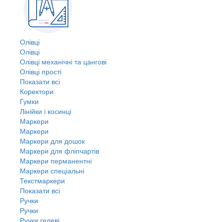
Олівці
Олівці
Олівці механічні та цангові
Олівці прості
Показати всі
Коректори
Гумки
Лінійки і косинці
Маркери
Маркери
Маркери для дошок
Маркери для фліпчартів
Маркери перманентні
Маркери спеціальні
Текстмаркери
Показати всі
Ручки
Ручки
Ручки гелеві