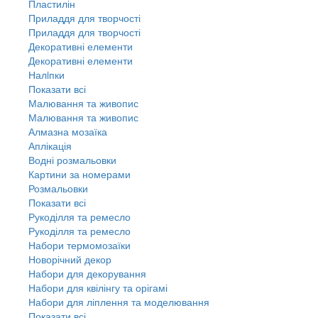
Пластилін
Приладдя для творчості
Приладдя для творчості
Декоративні елементи
Декоративні елементи
Налiпки
Показати всі
Малювання та живопис
Малювання та живопис
Алмазна мозаїка
Аплікація
Водні розмальовки
Картини за номерами
Розмальовки
Показати всі
Рукоділля та ремесло
Рукоділля та ремесло
Набори термомозаїки
Новорічний декор
Набори для декорування
Набори для квілінгу та орігамі
Набори для ліплення та моделювання
Показати всі