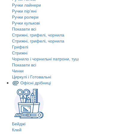
Ручки лайнери
Ручки пір'яні
Ручки ролери
Ручки кулькові
Показати всі
Стрижні, грифелі, чорнила
Стрижні, грифелі, чорнила
Грифелі
Стрижні
Чорнило і чорнильні патрони, туш
Показати всі
Чинки
Циркулі і Готовальні
Офісні дрібниці
Бейджі
Клей