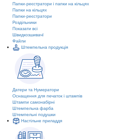
Папки-реєстратори і папки на кільцях
Папки на кільцях
Папки-реєстратори
Роздільники
Показати всі
Швидкозшивачi
Файли
Штемпельна продукція
Датери та Нумератори
Оснащення для печаток і штампів
Штампи самонабірні
Штемпельна фарба
Штемпельні подушки
Настільне приладдя