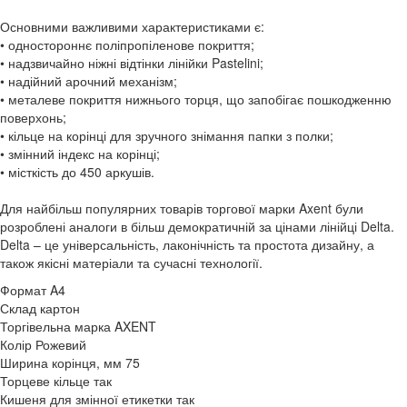
Основними важливими характеристиками є:
• одностороннє поліпропіленове покриття;
• надзвичайно ніжні відтінки лінійки Pastelini;
• надійний арочний механізм;
• металеве покриття нижнього торця, що запобігає пошкодженню
поверхонь;
• кільце на корінці для зручного знімання папки з полки;
• змінний індекс на корінці;
• місткість до 450 аркушів.
Для найбільш популярних товарів торгової марки Axent були
розроблені аналоги в більш демократичній за цінами лінійці Delta.
Delta – це універсальність, лаконічність та простота дизайну, а
також якісні матеріали та сучасні технології.
Формат
A4
Склад
картон
Торгівельна марка
AXENT
Колір
Рожевий
Ширина корінця, мм
75
Торцеве кільце
так
Кишеня для змінної етикетки
так