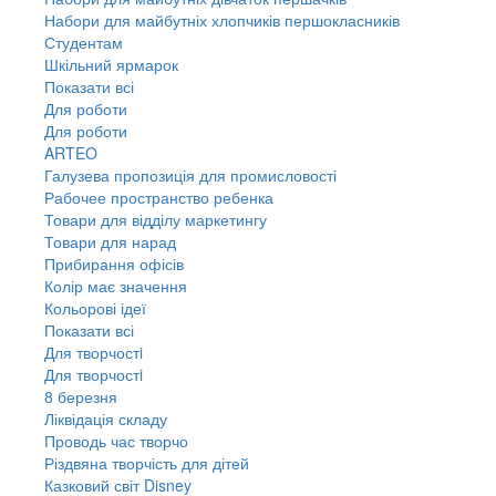
Набори для майбутніх хлопчиків першокласників
Студентам
Шкільний ярмарок
Показати всі
Для роботи
Для роботи
ARTEO
Галузева пропозиція для промисловості
Рабочее пространство ребенка
Товари для відділу маркетингу
Товари для нарад
Прибирання офісів
Колір має значення
Кольорові ідеї
Показати всі
Для творчостi
Для творчостi
8 березня
Ліквідація складу
Проводь час творчо
Різдвяна творчість для дітей
Казковий світ Disney