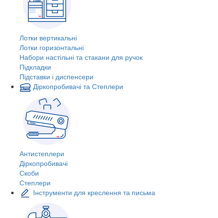
Лотки вертикальні
Лотки горизонтальні
Набори настільні та стакани для ручок
Підкладки
Підставки і диспенсери
Діркопробивачі та Степлери
Антистеплери
Діркопробивачі
Скоби
Степлери
Інструменти для креслення та письма