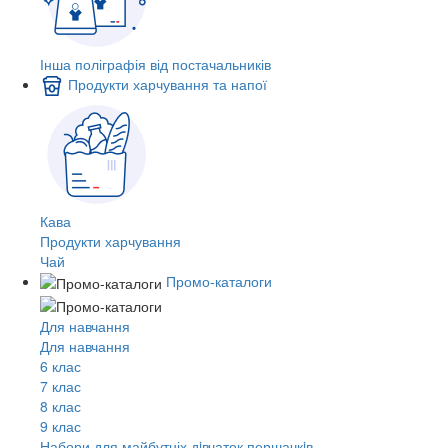
Інша поліграфія від постачальників
Продукти харчування та напої
Кава
Продукти харчування
Чай
Промо-каталоги
Для навчання
Для навчання
6 клас
7 клас
8 клас
9 клас
Набори для майбутніх дiвчаток першачкiв