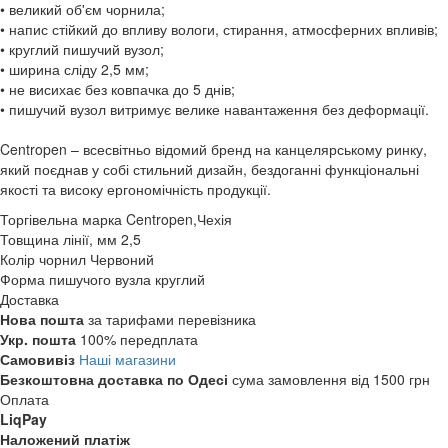
• великий об'єм чорнила;
• напис стійкий до впливу вологи, стирання, атмосферних впливів;
• круглий пишучий вузол;
• ширина сліду 2,5 мм;
• не висихає без ковпачка до 5 днів;
• пишучий вузол витримує велике навантаження без деформації.
Centropen – всесвітньо відомий бренд на канцелярському ринку,
який поєднав у собі стильний дизайн, бездоганні функціональні
якості та високу ергономічність продукції.
Торгівельна марка
Centropen,Чехія
Товщина лінії, мм
2,5
Колір чорнил
Червоний
Форма пишучого вузла
круглий
Доставка
Нова пошта
за тарифами перевізника
Укр. пошта
100% передплата
Самовивіз
Наші магазини
Безкоштовна доставка по Одесі
сума замовлення від 1500 грн
Оплата
LiqPay
Наложений платіж