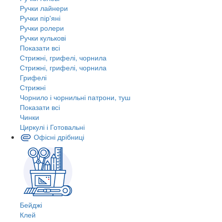
Ручки лайнери
Ручки пір'яні
Ручки ролери
Ручки кулькові
Показати всі
Стрижні, грифелі, чорнила
Стрижні, грифелі, чорнила
Грифелі
Стрижні
Чорнило і чорнильні патрони, туш
Показати всі
Чинки
Циркулі і Готовальні
Офісні дрібниці
Бейджі
Клей