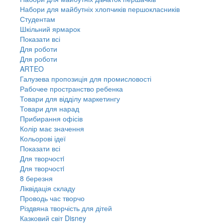
Набори для майбутніх хлопчиків першокласників
Студентам
Шкільний ярмарок
Показати всі
Для роботи
Для роботи
ARTEO
Галузева пропозиція для промисловості
Рабочее пространство ребенка
Товари для відділу маркетингу
Товари для нарад
Прибирання офісів
Колір має значення
Кольорові ідеї
Показати всі
Для творчостi
Для творчостi
8 березня
Ліквідація складу
Проводь час творчо
Різдвяна творчість для дітей
Казковий світ Disney