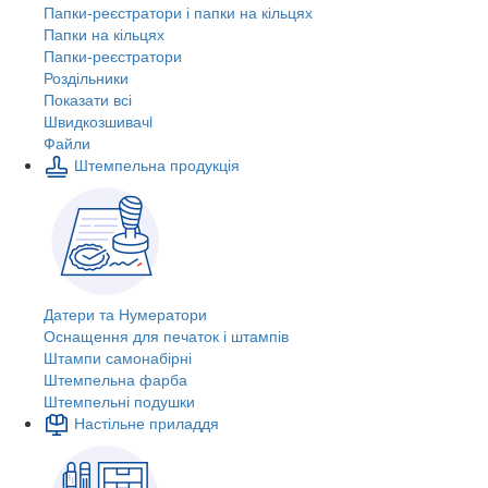
Папки-реєстратори і папки на кільцях
Папки на кільцях
Папки-реєстратори
Роздільники
Показати всі
Швидкозшивачi
Файли
Штемпельна продукція
Датери та Нумератори
Оснащення для печаток і штампів
Штампи самонабірні
Штемпельна фарба
Штемпельні подушки
Настільне приладдя