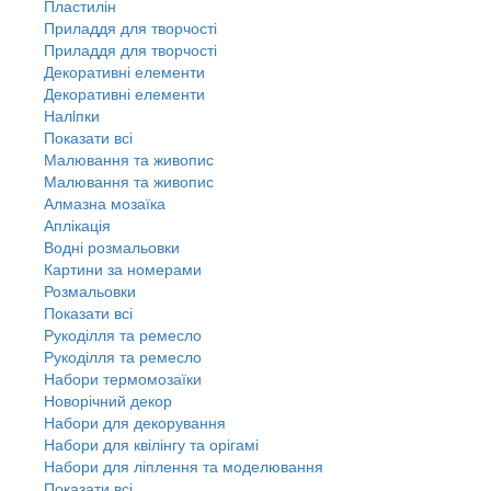
Пластилін
Приладдя для творчості
Приладдя для творчості
Декоративні елементи
Декоративні елементи
Налiпки
Показати всі
Малювання та живопис
Малювання та живопис
Алмазна мозаїка
Аплікація
Водні розмальовки
Картини за номерами
Розмальовки
Показати всі
Рукоділля та ремесло
Рукоділля та ремесло
Набори термомозаїки
Новорічний декор
Набори для декорування
Набори для квілінгу та орігамі
Набори для ліплення та моделювання
Показати всі