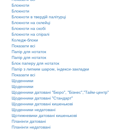
Блокноти
Блокноти
Блокноти в твердій палітурці
Блокноти на склейці
Блокноти на скобі
Блокноти на спіралі
Коледж-блоки
Показати всі
Папір для нотаток
Папір для нотаток
Блок паперу для нотаток
Папір з липким шаром, індекси-закладки
Показати всі
Щоденники
Щоденники
Щоденники датовані "Бюро", "Бізнес","Тайм-центр"
Щоденники датовані "Стандарт"
Щоденники датовані кишенькові
Щоденники недатовані
Щотижневики датовані кишенькові
Планінги датовані
Планінги недатовані