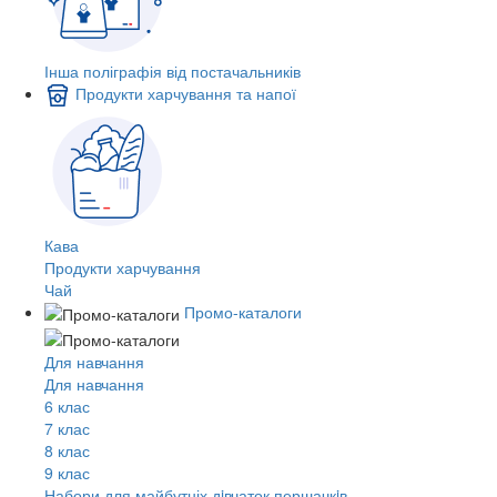
Інша поліграфія від постачальників
Продукти харчування та напої
Кава
Продукти харчування
Чай
Промо-каталоги
Для навчання
Для навчання
6 клас
7 клас
8 клас
9 клас
Набори для майбутніх дiвчаток першачкiв