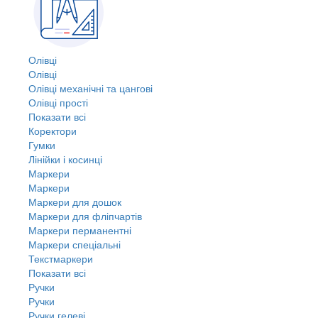
Олівці
Олівці
Олівці механічні та цангові
Олівці прості
Показати всі
Коректори
Гумки
Лінійки і косинці
Маркери
Маркери
Маркери для дошок
Маркери для фліпчартів
Маркери перманентні
Маркери спеціальні
Текстмаркери
Показати всі
Ручки
Ручки
Ручки гелеві