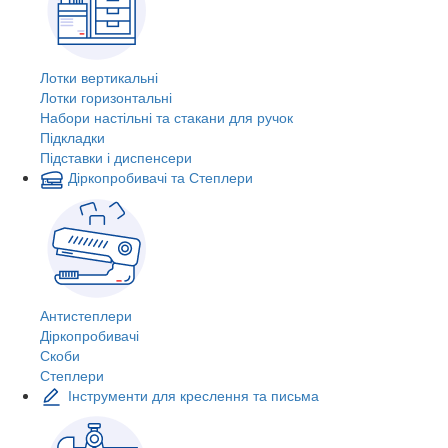
Лотки вертикальні
Лотки горизонтальні
Набори настільні та стакани для ручок
Підкладки
Підставки і диспенсери
Діркопробивачі та Степлери
Антистеплери
Діркопробивачі
Скоби
Степлери
Інструменти для креслення та письма