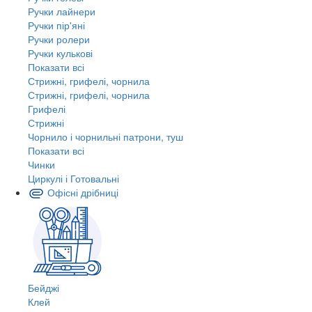
Ручки лайнери
Ручки пір'яні
Ручки ролери
Ручки кулькові
Показати всі
Стрижні, грифелі, чорнила
Стрижні, грифелі, чорнила
Грифелі
Стрижні
Чорнило і чорнильні патрони, туш
Показати всі
Чинки
Циркулі і Готовальні
Офісні дрібниці
Бейджі
Клей