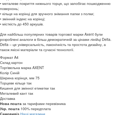
• металеве покриття нижнього торця, що запобігає пошкодженню
поверхонь;
• кільце на корінці для зручного знімання папки з полки;
• змінний індекс на корінці;
• місткість до 450 аркушів.
Для найбільш популярних товарів торгової марки Axent були
розроблені аналоги в більш демократичній за цінами лінійці Delta.
Delta – це універсальність, лаконічність та простота дизайну, а
також якісні матеріали та сучасні технології.
Формат
A4
Склад
картон
Торгівельна марка
AXENT
Колір
Синій
Ширина корінця, мм
75
Торцеве кільце
так
Кишеня для змінної етикетки
так
Металевий кант
так
Доставка
Нова пошта
за тарифами перевізника
Укр. пошта
100% передплата
Самовивіз
Наші магазини