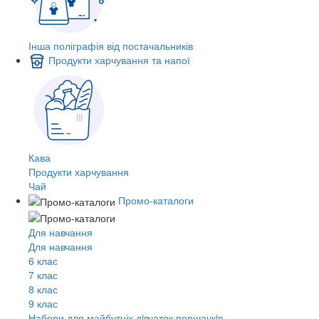
Інша поліграфія від постачальників
Продукти харчування та напої
Кава
Продукти харчування
Чай
Промо-каталоги
Для навчання
Для навчання
6 клас
7 клас
8 клас
9 клас
Набори для майбутніх дiвчаток першачкiв