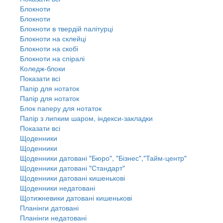
Блокноти
Блокноти
Блокноти в твердій палітурці
Блокноти на склейці
Блокноти на скобі
Блокноти на спіралі
Коледж-блоки
Показати всі
Папір для нотаток
Папір для нотаток
Блок паперу для нотаток
Папір з липким шаром, індекси-закладки
Показати всі
Щоденники
Щоденники
Щоденники датовані "Бюро", "Бізнес","Тайм-центр"
Щоденники датовані "Стандарт"
Щоденники датовані кишенькові
Щоденники недатовані
Щотижневики датовані кишенькові
Планінги датовані
Планінги недатовані