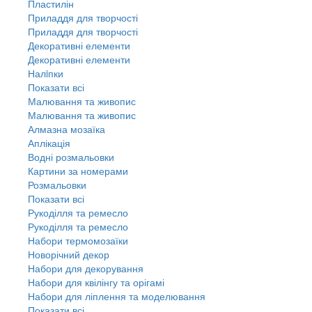
Пластилін
Приладдя для творчості
Приладдя для творчості
Декоративні елементи
Декоративні елементи
Налiпки
Показати всі
Малювання та живопис
Малювання та живопис
Алмазна мозаїка
Аплікація
Водні розмальовки
Картини за номерами
Розмальовки
Показати всі
Рукоділля та ремесло
Рукоділля та ремесло
Набори термомозаїки
Новорічний декор
Набори для декорування
Набори для квілінгу та орігамі
Набори для ліплення та моделювання
Показати всі