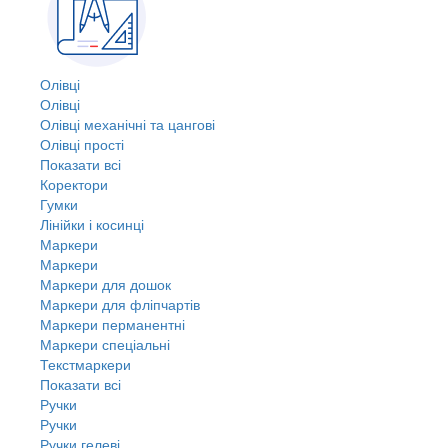
Олівці
Олівці
Олівці механічні та цангові
Олівці прості
Показати всі
Коректори
Гумки
Лінійки і косинці
Маркери
Маркери
Маркери для дошок
Маркери для фліпчартів
Маркери перманентні
Маркери спеціальні
Текстмаркери
Показати всі
Ручки
Ручки
Ручки гелеві