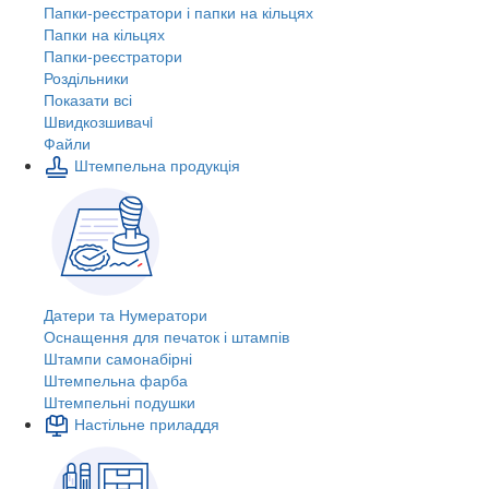
Папки-реєстратори і папки на кільцях
Папки на кільцях
Папки-реєстратори
Роздільники
Показати всі
Швидкозшивачi
Файли
Штемпельна продукція
Датери та Нумератори
Оснащення для печаток і штампів
Штампи самонабірні
Штемпельна фарба
Штемпельні подушки
Настільне приладдя