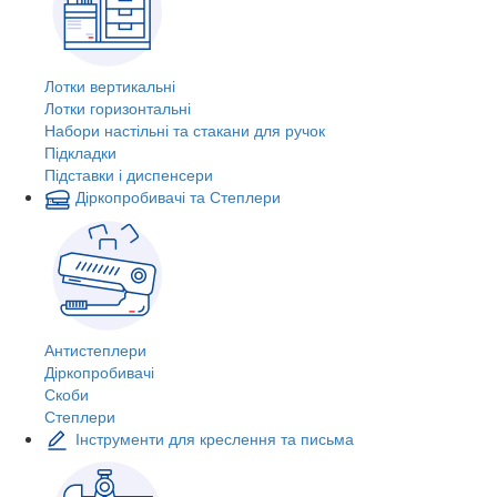
Лотки вертикальні
Лотки горизонтальні
Набори настільні та стакани для ручок
Підкладки
Підставки і диспенсери
Діркопробивачі та Степлери
Антистеплери
Діркопробивачі
Скоби
Степлери
Інструменти для креслення та письма