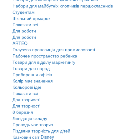
Набори для майбутніх хлопчиків першокласників
Студентам
Шкільний ярмарок
Показати всі
Для роботи
Для роботи
ARTEO
Галузева пропозиція для промисловості
Рабочее пространство ребенка
Товари для відділу маркетингу
Товари для нарад
Прибирання офісів
Колір має значення
Кольорові ідеї
Показати всі
Для творчостi
Для творчостi
8 березня
Ліквідація складу
Проводь час творчо
Різдвяна творчість для дітей
Казковий світ Disney