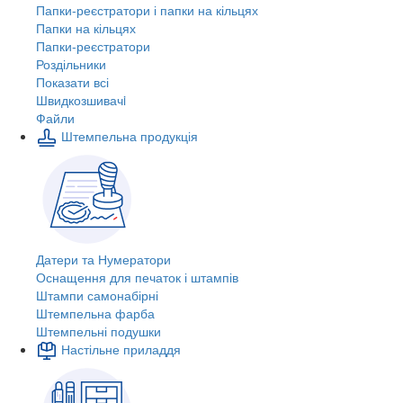
Папки-реєстратори і папки на кільцях
Папки на кільцях
Папки-реєстратори
Роздільники
Показати всі
Швидкозшивачi
Файли
Штемпельна продукція
Датери та Нумератори
Оснащення для печаток і штампів
Штампи самонабірні
Штемпельна фарба
Штемпельні подушки
Настільне приладдя