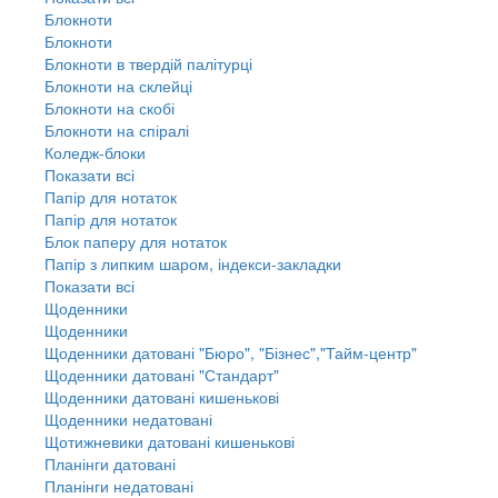
Блокноти
Блокноти
Блокноти в твердій палітурці
Блокноти на склейці
Блокноти на скобі
Блокноти на спіралі
Коледж-блоки
Показати всі
Папір для нотаток
Папір для нотаток
Блок паперу для нотаток
Папір з липким шаром, індекси-закладки
Показати всі
Щоденники
Щоденники
Щоденники датовані "Бюро", "Бізнес","Тайм-центр"
Щоденники датовані "Стандарт"
Щоденники датовані кишенькові
Щоденники недатовані
Щотижневики датовані кишенькові
Планінги датовані
Планінги недатовані