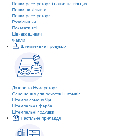
Папки-реєстратори і папки на кільцях
Папки на кільцях
Папки-реєстратори
Роздільники
Показати всі
Швидкозшивачi
Файли
Штемпельна продукція
Датери та Нумератори
Оснащення для печаток і штампів
Штампи самонабірні
Штемпельна фарба
Штемпельні подушки
Настільне приладдя