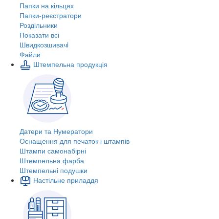
Папки на кільцях
Папки-реєстратори
Роздільники
Показати всі
Швидкозшивачi
Файли
Штемпельна продукція
Датери та Нумератори
Оснащення для печаток і штампів
Штампи самонабірні
Штемпельна фарба
Штемпельні подушки
Настільне приладдя