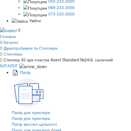
050-233-2000
068-233-2000
073-233-2000
Увійти
0
Головна
Каталог
Діркопробивачі та Степлери
Степлери
Степлер 20 арк пластик Axent Standard №24/6, салатний
КАТАЛОГ
Пaпiр
Папір для принтера
Папір для принтера
Папір високої щільності
Папір для принтера білий