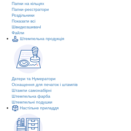
Папки на кільцях
Папки-реєстратори
Роздільники
Показати всі
Швидкозшивачi
Файли
Штемпельна продукція
Датери та Нумератори
Оснащення для печаток і штампів
Штампи самонабірні
Штемпельна фарба
Штемпельні подушки
Настільне приладдя