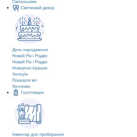
Світильники
Святковий декор
День народження
Новий Рік і Різдво
Новий Рік і Різдво
Новорічні іграшки
Хелоуін
Показати всі
Хелловін
Госптовари
Інвентар для прибирання