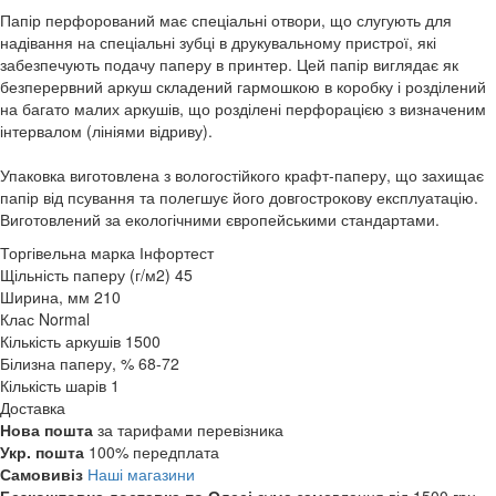
Папір перфорований має спеціальні отвори, що слугують для
надівання на спеціальні зубці в друкувальному пристрої, які
забезпечують подачу паперу в принтер. Цей папір виглядає як
безперервний аркуш складений гармошкою в коробку і розділений
на багато малих аркушів, що розділені перфорацією з визначеним
інтервалом (лініями відриву).
Упаковка виготовлена з вологостійкого крафт-паперу, що захищає
папір від псування та полегшує його довгострокову експлуатацію.
Виготовлений за екологічними європейськими стандартами.
Торгівельна марка
Інфортест
Щільність паперу (г/м2)
45
Ширина, мм
210
Клас
Normal
Кількість аркушів
1500
Білизна паперу, %
68-72
Кількість шарів
1
Доставка
Нова пошта
за тарифами перевізника
Укр. пошта
100% передплата
Самовивіз
Наші магазини