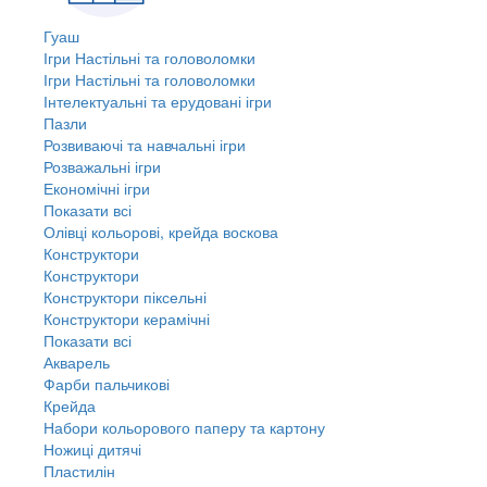
Гуаш
Ігри Настільні та головоломки
Ігри Настільні та головоломки
Інтелектуальні та ерудовані ігри
Пазли
Розвиваючі та навчальні ігри
Розважальні ігри
Економічні ігри
Показати всі
Олівці кольорові, крейда воскова
Конструктори
Конструктори
Конструктори піксельні
Конструктори керамічні
Показати всі
Акварель
Фарби пальчикові
Крейда
Набори кольорового паперу та картону
Ножиці дитячі
Пластилін