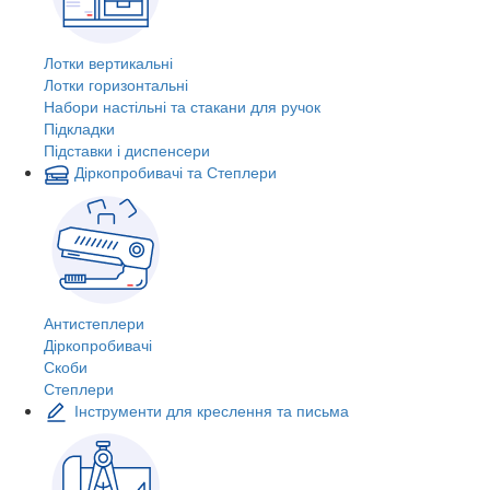
Лотки вертикальні
Лотки горизонтальні
Набори настільні та стакани для ручок
Підкладки
Підставки і диспенсери
Діркопробивачі та Степлери
Антистеплери
Діркопробивачі
Скоби
Степлери
Інструменти для креслення та письма