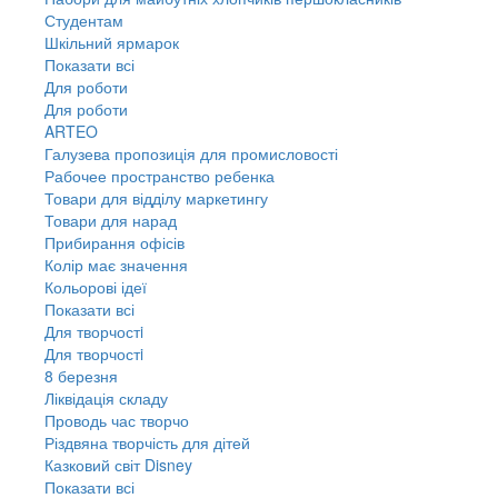
Студентам
Шкільний ярмарок
Показати всі
Для роботи
Для роботи
ARTEO
Галузева пропозиція для промисловості
Рабочее пространство ребенка
Товари для відділу маркетингу
Товари для нарад
Прибирання офісів
Колір має значення
Кольорові ідеї
Показати всі
Для творчостi
Для творчостi
8 березня
Ліквідація складу
Проводь час творчо
Різдвяна творчість для дітей
Казковий світ Disney
Показати всі