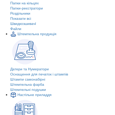
Папки на кільцях
Папки-реєстратори
Роздільники
Показати всі
Швидкозшивачi
Файли
Штемпельна продукція
Датери та Нумератори
Оснащення для печаток і штампів
Штампи самонабірні
Штемпельна фарба
Штемпельні подушки
Настільне приладдя