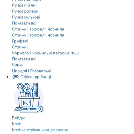
Ручки пір'яні
Ручки ролери
Ручки кулькові
Показати всі
Стрижні, грифелі, чорнила
Стрижні, грифелі, чорнила
Грифелі
Стрижні
Чорнило і чорнильні патрони, туш
Показати всі
Чинки
Циркулі і Готовальні
Офісні дрібниці
Бейджі
Клей
Клейка стрічка канцелярська