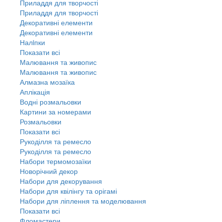
Приладдя для творчості
Приладдя для творчості
Декоративні елементи
Декоративні елементи
Налiпки
Показати всі
Малювання та живопис
Малювання та живопис
Алмазна мозаїка
Аплікація
Водні розмальовки
Картини за номерами
Розмальовки
Показати всі
Рукоділля та ремесло
Рукоділля та ремесло
Набори термомозаїки
Новорічний декор
Набори для декорування
Набори для квілінгу та орігамі
Набори для ліплення та моделювання
Показати всі
Фломастери