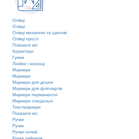
Олівці
Олівці
Олівці механічні та цангові
Олівці прості
Показати всі
Коректори
Гумки
Лінійки і косинці
Маркери
Маркери
Маркери для дошок
Маркери для фліпчартів
Маркери перманентні
Маркери спеціальні
Текстмаркери
Показати всі
Ручки
Ручки
Ручки гелеві
Ручки лайнери