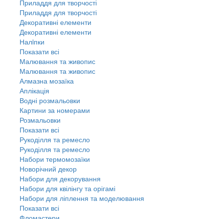
Приладдя для творчості
Приладдя для творчості
Декоративні елементи
Декоративні елементи
Налiпки
Показати всі
Малювання та живопис
Малювання та живопис
Алмазна мозаїка
Аплікація
Водні розмальовки
Картини за номерами
Розмальовки
Показати всі
Рукоділля та ремесло
Рукоділля та ремесло
Набори термомозаїки
Новорічний декор
Набори для декорування
Набори для квілінгу та орігамі
Набори для ліплення та моделювання
Показати всі
Фломастери