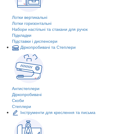
Лотки вертикальні
Лотки горизонтальні
Набори настільні та стакани для ручок
Підкладки
Підставки і диспенсери
Діркопробивачі та Степлери
Антистеплери
Діркопробивачі
Скоби
Степлери
Інструменти для креслення та письма