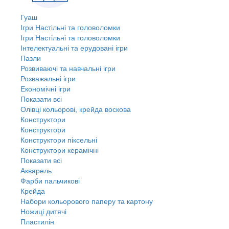
Гуаш
Ігри Настільні та головоломки
Ігри Настільні та головоломки
Інтелектуальні та ерудовані ігри
Пазли
Розвиваючі та навчальні ігри
Розважальні ігри
Економічні ігри
Показати всі
Олівці кольорові, крейда воскова
Конструктори
Конструктори
Конструктори піксельні
Конструктори керамічні
Показати всі
Акварель
Фарби пальчикові
Крейда
Набори кольорового паперу та картону
Ножиці дитячі
Пластилін