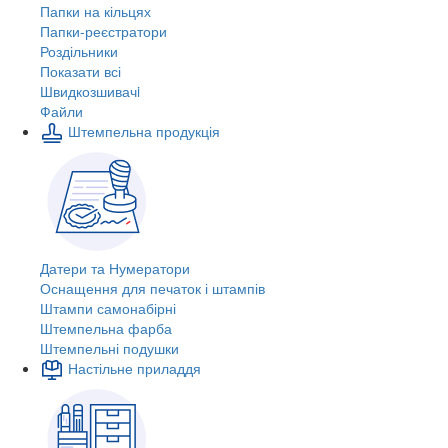
Папки на кільцях
Папки-реєстратори
Роздільники
Показати всі
Швидкозшивачi
Файли
Штемпельна продукція
Датери та Нумератори
Оснащення для печаток і штампів
Штампи самонабірні
Штемпельна фарба
Штемпельні подушки
Настільне приладдя