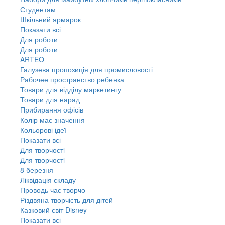
Студентам
Шкільний ярмарок
Показати всі
Для роботи
Для роботи
ARTEO
Галузева пропозиція для промисловості
Рабочее пространство ребенка
Товари для відділу маркетингу
Товари для нарад
Прибирання офісів
Колір має значення
Кольорові ідеї
Показати всі
Для творчостi
Для творчостi
8 березня
Ліквідація складу
Проводь час творчо
Різдвяна творчість для дітей
Казковий світ Disney
Показати всі