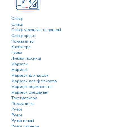
Олівці
Олівці
Олівці механічні та цангові
Олівці прості
Показати всі
Коректори
Гумки
Лінійки і косинці
Маркери
Маркери
Маркери для дошок
Маркери для фліпчартів
Маркери перманентні
Маркери спеціальні
Текстмаркери
Показати всі
Ручки
Ручки
Ручки гелеві
Ручки лайнери