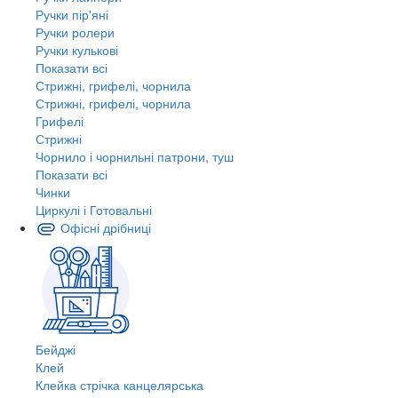
Ручки пір'яні
Ручки ролери
Ручки кулькові
Показати всі
Стрижні, грифелі, чорнила
Стрижні, грифелі, чорнила
Грифелі
Стрижні
Чорнило і чорнильні патрони, туш
Показати всі
Чинки
Циркулі і Готовальні
Офісні дрібниці
Бейджі
Клей
Клейка стрічка канцелярська