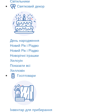
Світильники
Святковий декор
День народження
Новий Рік і Різдво
Новий Рік і Різдво
Новорічні іграшки
Хелоуін
Показати всі
Хелловін
Госптовари
Інвентар для прибирання