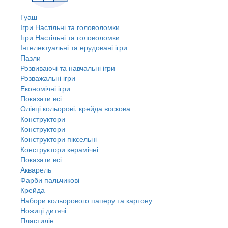
Гуаш
Ігри Настільні та головоломки
Ігри Настільні та головоломки
Інтелектуальні та ерудовані ігри
Пазли
Розвиваючі та навчальні ігри
Розважальні ігри
Економічні ігри
Показати всі
Олівці кольорові, крейда воскова
Конструктори
Конструктори
Конструктори піксельні
Конструктори керамічні
Показати всі
Акварель
Фарби пальчикові
Крейда
Набори кольорового паперу та картону
Ножиці дитячі
Пластилін