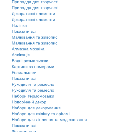
Приладдя для творчості
Приладдя для творчості
Декоративні елементи
Декоративні елементи
Налiпки
Показати всі
Малювання та живопис
Малювання та живопис
Алмазна мозаїка
Аплікація
Водні розмальовки
Картини за номерами
Розмальовки
Показати всі
Рукоділля та ремесло
Рукоділля та ремесло
Набори термомозаїки
Новорічний декор
Набори для декорування
Набори для квілінгу та орігамі
Набори для ліплення та моделювання
Показати всі
Фломастери