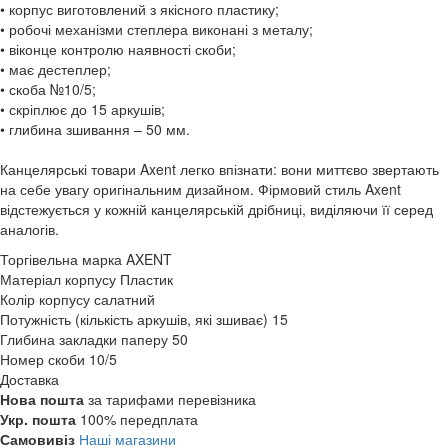
• корпус виготовлений з якісного пластику;
• робочі механізми степлера виконані з металу;
• віконце контролю наявності скоби;
• має дестеплер;
• скоба №10/5;
• скріплює до 15 аркушів;
• глибина зшивання – 50 мм.
Канцелярські товари Axent легко впізнати: вони миттєво звертають
на себе увагу оригінальним дизайном. Фірмовий стиль Axent
відстежується у кожній канцелярській дрібниці, виділяючи її серед
аналогів.
Торгівельна марка
AXENT
Матеріал корпусу
Пластик
Колір корпусу
салатний
Потужність (кількість аркушів, які зшиває)
15
Глибина закладки паперу
50
Номер скоби
10/5
Доставка
Нова пошта
за тарифами перевізника
Укр. пошта
100% передплата
Самовивіз
Наші магазини