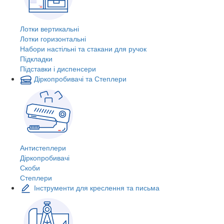
Лотки вертикальні
Лотки горизонтальні
Набори настільні та стакани для ручок
Підкладки
Підставки і диспенсери
Діркопробивачі та Степлери
Антистеплери
Діркопробивачі
Скоби
Степлери
Інструменти для креслення та письма