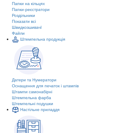
Папки на кільцях
Папки-реєстратори
Роздільники
Показати всі
Швидкозшивачi
Файли
Штемпельна продукція
Датери та Нумератори
Оснащення для печаток і штампів
Штампи самонабірні
Штемпельна фарба
Штемпельні подушки
Настільне приладдя