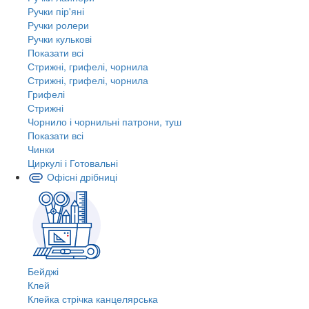
Ручки пір'яні
Ручки ролери
Ручки кулькові
Показати всі
Стрижні, грифелі, чорнила
Стрижні, грифелі, чорнила
Грифелі
Стрижні
Чорнило і чорнильні патрони, туш
Показати всі
Чинки
Циркулі і Готовальні
Офісні дрібниці
Бейджі
Клей
Клейка стрічка канцелярська