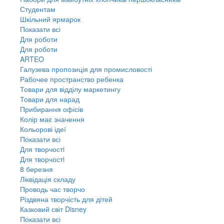
Студентам
Шкільний ярмарок
Показати всі
Для роботи
Для роботи
ARTEO
Галузева пропозиція для промисловості
Рабочее пространство ребенка
Товари для відділу маркетингу
Товари для нарад
Прибирання офісів
Колір має значення
Кольорові ідеї
Показати всі
Для творчостi
Для творчостi
8 березня
Ліквідація складу
Проводь час творчо
Різдвяна творчість для дітей
Казковий світ Disney
Показати всі