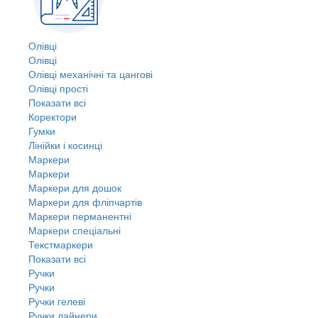
Олівці
Олівці
Олівці механічні та цангові
Олівці прості
Показати всі
Коректори
Гумки
Лінійки і косинці
Маркери
Маркери
Маркери для дошок
Маркери для фліпчартів
Маркери перманентні
Маркери спеціальні
Текстмаркери
Показати всі
Ручки
Ручки
Ручки гелеві
Ручки лайнери