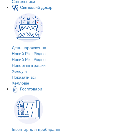
Світильники
Святковий декор
День народження
Новий Рік і Різдво
Новий Рік і Різдво
Новорічні іграшки
Хелоуін
Показати всі
Хелловін
Госптовари
Інвентар для прибирання