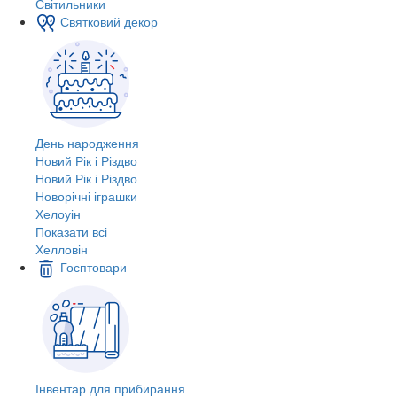
Світильники
Святковий декор
День народження
Новий Рік і Різдво
Новий Рік і Різдво
Новорічні іграшки
Хелоуін
Показати всі
Хелловін
Госптовари
Інвентар для прибирання