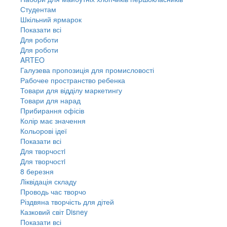
Студентам
Шкільний ярмарок
Показати всі
Для роботи
Для роботи
ARTEO
Галузева пропозиція для промисловості
Рабочее пространство ребенка
Товари для відділу маркетингу
Товари для нарад
Прибирання офісів
Колір має значення
Кольорові ідеї
Показати всі
Для творчостi
Для творчостi
8 березня
Ліквідація складу
Проводь час творчо
Різдвяна творчість для дітей
Казковий світ Disney
Показати всі