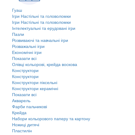
Гуаш
Ігри Настільні та головоломки
Ігри Настільні та головоломки
Інтелектуальні та ерудовані ігри
Пазли
Розвиваючі та навчальні ігри
Розважальні ігри
Економічні ігри
Показати всі
Олівці кольорові, крейда воскова
Конструктори
Конструктори
Конструктори піксельні
Конструктори керамічні
Показати всі
Акварель
Фарби пальчикові
Крейда
Набори кольорового паперу та картону
Ножиці дитячі
Пластилін