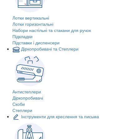
Лотки вертикальні
Лотки горизонтальні
Набори настільні та стакани для ручок
Підкладки
Підставки і диспенсери
Діркопробивачі та Степлери
Антистеплери
Діркопробивачі
Скоби
Степлери
Інструменти для креслення та письма