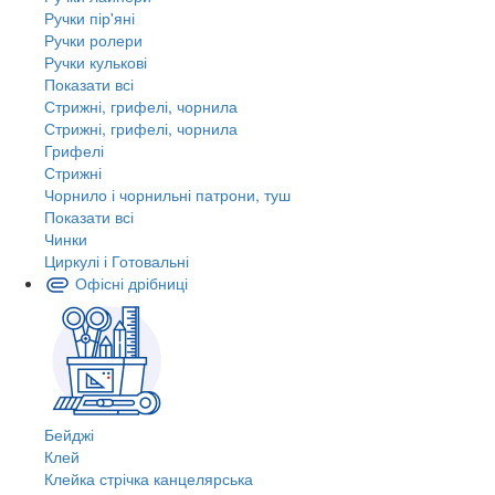
Ручки пір'яні
Ручки ролери
Ручки кулькові
Показати всі
Стрижні, грифелі, чорнила
Стрижні, грифелі, чорнила
Грифелі
Стрижні
Чорнило і чорнильні патрони, туш
Показати всі
Чинки
Циркулі і Готовальні
Офісні дрібниці
Бейджі
Клей
Клейка стрічка канцелярська