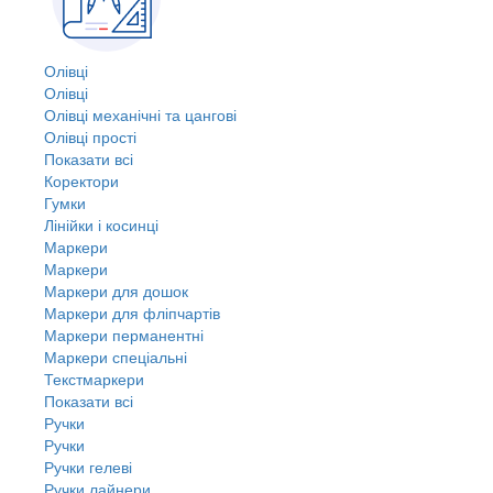
Олівці
Олівці
Олівці механічні та цангові
Олівці прості
Показати всі
Коректори
Гумки
Лінійки і косинці
Маркери
Маркери
Маркери для дошок
Маркери для фліпчартів
Маркери перманентні
Маркери спеціальні
Текстмаркери
Показати всі
Ручки
Ручки
Ручки гелеві
Ручки лайнери