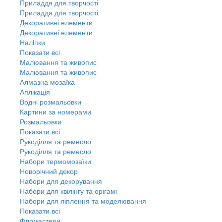
Приладдя для творчості
Приладдя для творчості
Декоративні елементи
Декоративні елементи
Налiпки
Показати всі
Малювання та живопис
Малювання та живопис
Алмазна мозаїка
Аплікація
Водні розмальовки
Картини за номерами
Розмальовки
Показати всі
Рукоділля та ремесло
Рукоділля та ремесло
Набори термомозаїки
Новорічний декор
Набори для декорування
Набори для квілінгу та орігамі
Набори для ліплення та моделювання
Показати всі
Фломастери