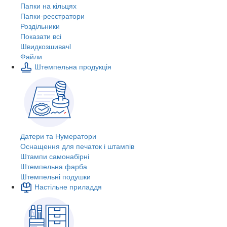
Папки на кільцях
Папки-реєстратори
Роздільники
Показати всі
Швидкозшивачi
Файли
Штемпельна продукція
Датери та Нумератори
Оснащення для печаток і штампів
Штампи самонабірні
Штемпельна фарба
Штемпельні подушки
Настільне приладдя