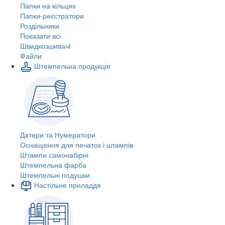
Папки на кільцях
Папки-реєстратори
Роздільники
Показати всі
Швидкозшивачi
Файли
Штемпельна продукція
Датери та Нумератори
Оснащення для печаток і штампів
Штампи самонабірні
Штемпельна фарба
Штемпельні подушки
Настільне приладдя