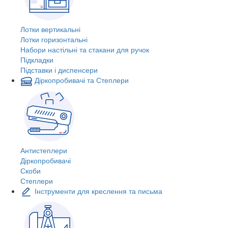
Лотки вертикальні
Лотки горизонтальні
Набори настільні та стакани для ручок
Підкладки
Підставки і диспенсери
Діркопробивачі та Степлери
Антистеплери
Діркопробивачі
Скоби
Степлери
Інструменти для креслення та письма