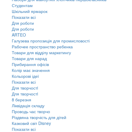
Студентам
Шкільний ярмарок
Показати всі
Для роботи
Для роботи
ARTEO
Галузева пропозиція для промисловості
Рабочее пространство ребенка
Товари для відділу маркетингу
Товари для нарад
Прибирання офісів
Колір має значення
Кольорові ідеї
Показати всі
Для творчостi
Для творчостi
8 березня
Ліквідація складу
Проводь час творчо
Різдвяна творчість для дітей
Казковий світ Disney
Показати всі