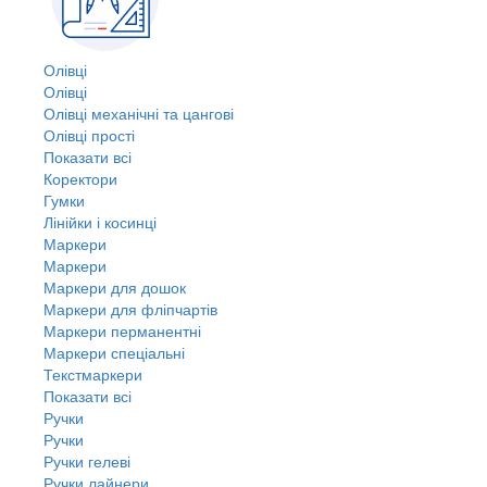
Олівці
Олівці
Олівці механічні та цангові
Олівці прості
Показати всі
Коректори
Гумки
Лінійки і косинці
Маркери
Маркери
Маркери для дошок
Маркери для фліпчартів
Маркери перманентні
Маркери спеціальні
Текстмаркери
Показати всі
Ручки
Ручки
Ручки гелеві
Ручки лайнери