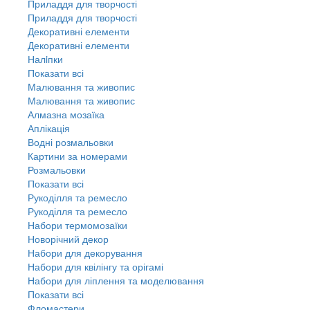
Приладдя для творчості
Приладдя для творчості
Декоративні елементи
Декоративні елементи
Налiпки
Показати всі
Малювання та живопис
Малювання та живопис
Алмазна мозаїка
Аплікація
Водні розмальовки
Картини за номерами
Розмальовки
Показати всі
Рукоділля та ремесло
Рукоділля та ремесло
Набори термомозаїки
Новорічний декор
Набори для декорування
Набори для квілінгу та орігамі
Набори для ліплення та моделювання
Показати всі
Фломастери