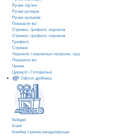
Ручки пір'яні
Ручки ролери
Ручки кулькові
Показати всі
Стрижні, грифелі, чорнила
Стрижні, грифелі, чорнила
Грифелі
Стрижні
Чорнило і чорнильні патрони, туш
Показати всі
Чинки
Циркулі і Готовальні
Офісні дрібниці
Бейджі
Клей
Клейка стрічка канцелярська