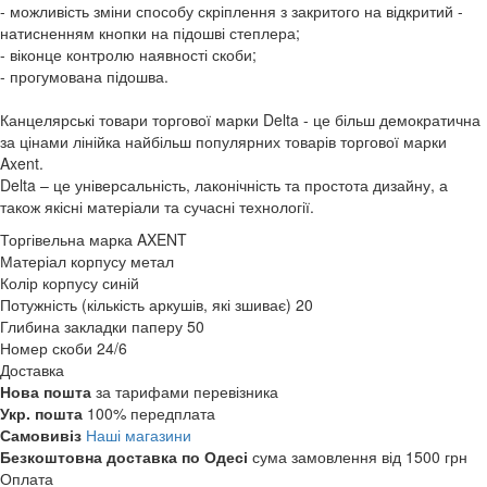
- можливість зміни способу скріплення з закритого на відкритий -
натисненням кнопки на підошві степлера;
- віконце контролю наявності скоби;
- прогумована підошва.
Канцелярські товари торгової марки Delta - це більш демократична
за цінами лінійка найбільш популярних товарів торгової марки
Axent.
Delta – це універсальність, лаконічність та простота дизайну, а
також якісні матеріали та сучасні технології.
Торгівельна марка
AXENT
Матеріал корпусу
метал
Колір корпусу
синій
Потужність (кількість аркушів, які зшиває)
20
Глибина закладки паперу
50
Номер скоби
24/6
Доставка
Нова пошта
за тарифами перевізника
Укр. пошта
100% передплата
Самовивіз
Наші магазини
Безкоштовна доставка по Одесі
сума замовлення від 1500 грн
Оплата