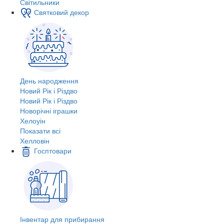
Світильники
Святковий декор
День народження
Новий Рік і Різдво
Новий Рік і Різдво
Новорічні іграшки
Хелоуін
Показати всі
Хелловін
Госптовари
Інвентар для прибирання