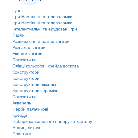
Гуаш
Ігри Настільні та головоломки
Ігри Настільні та головоломки
Інтелектуальні та ерудовані ігри
Пазли
Розвиваючі та навчальні ігри
Розважальні ігри
Економічні ігри
Показати всі
Олівці кольорові, крейда воскова
Конструктори
Конструктори
Конструктори піксельні
Конструктори керамічні
Показати всі
Акварель
Фарби пальчикові
Крейда
Набори кольорового паперу та картону
Ножиці дитячі
Пластилін