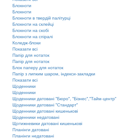
Блокноти
Блокноти
Блокноти в твердій палітурці
Блокноти на склейці
Блокноти на скобі
Блокноти на спіралі
Коледж-блоки
Показати всі
Папір для нотаток
Папір для нотаток
Блок паперу для нотаток
Папір з липким шаром, індекси-закладки
Показати всі
Щоденники
Щоденники
Щоденники датовані "Бюро", "Бізнес","Тайм-центр"
Щоденники датовані "Стандарт"
Щоденники датовані кишенькові
Щоденники недатовані
Щотижневики датовані кишенькові
Планінги датовані
Планінги недатовані