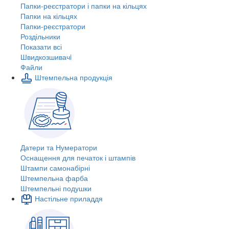
Папки-реєстратори і папки на кільцях
Папки на кільцях
Папки-реєстратори
Роздільники
Показати всі
Швидкозшивачi
Файли
Штемпельна продукція
Датери та Нумератори
Оснащення для печаток і штампів
Штампи самонабірні
Штемпельна фарба
Штемпельні подушки
Настільне приладдя