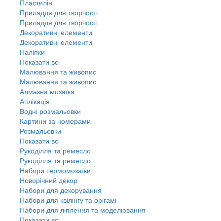
Пластилін
Приладдя для творчості
Приладдя для творчості
Декоративні елементи
Декоративні елементи
Налiпки
Показати всі
Малювання та живопис
Малювання та живопис
Алмазна мозаїка
Аплікація
Водні розмальовки
Картини за номерами
Розмальовки
Показати всі
Рукоділля та ремесло
Рукоділля та ремесло
Набори термомозаїки
Новорічний декор
Набори для декорування
Набори для квілінгу та орігамі
Набори для ліплення та моделювання
Показати всі