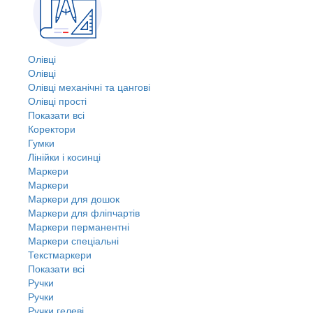
Олівці
Олівці
Олівці механічні та цангові
Олівці прості
Показати всі
Коректори
Гумки
Лінійки і косинці
Маркери
Маркери
Маркери для дошок
Маркери для фліпчартів
Маркери перманентні
Маркери спеціальні
Текстмаркери
Показати всі
Ручки
Ручки
Ручки гелеві