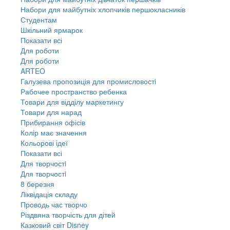
Набори для майбутніх хлопчиків першокласників
Студентам
Шкільний ярмарок
Показати всі
Для роботи
Для роботи
ARTEO
Галузева пропозиція для промисловості
Рабочее пространство ребенка
Товари для відділу маркетингу
Товари для нарад
Прибирання офісів
Колір має значення
Кольорові ідеї
Показати всі
Для творчостi
Для творчостi
8 березня
Ліквідація складу
Проводь час творчо
Різдвяна творчість для дітей
Казковий світ Disney