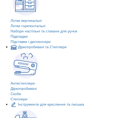
Лотки вертикальні
Лотки горизонтальні
Набори настільні та стакани для ручок
Підкладки
Підставки і диспенсери
Діркопробивачі та Степлери
Антистеплери
Діркопробивачі
Скоби
Степлери
Інструменти для креслення та письма