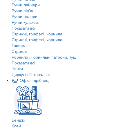
Ручки лайнери
Ручки пір'яні
Ручки ролери
Ручки кулькові
Показати всі
Стрижні, грифелі, чорнила
Стрижні, грифелі, чорнила
Грифелі
Стрижні
Чорнило і чорнильні патрони, туш
Показати всі
Чинки
Циркулі і Готовальні
Офісні дрібниці
Бейджі
Клей