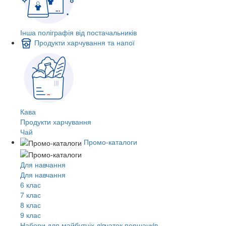
Інша поліграфія від постачальників
Продукти харчування та напої
Кава
Продукти харчування
Чай
Промо-каталоги
Для навчання
Для навчання
6 клас
7 клас
8 клас
9 клас
Набори для майбутніх дiвчаток першачкiв