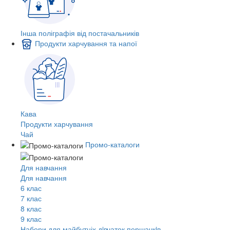
Інша поліграфія від постачальників
Продукти харчування та напої
Кава
Продукти харчування
Чай
Промо-каталоги
Для навчання
Для навчання
6 клас
7 клас
8 клас
9 клас
Набори для майбутніх дiвчаток першачкiв