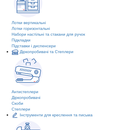
Лотки вертикальні
Лотки горизонтальні
Набори настільні та стакани для ручок
Підкладки
Підставки і диспенсери
Діркопробивачі та Степлери
Антистеплери
Діркопробивачі
Скоби
Степлери
Інструменти для креслення та письма