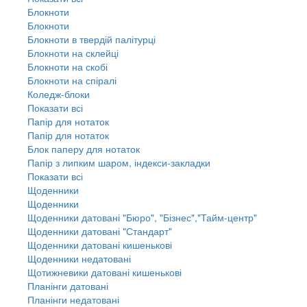
Блокноти
Блокноти
Блокноти в твердій палітурці
Блокноти на склейці
Блокноти на скобі
Блокноти на спіралі
Коледж-блоки
Показати всі
Папір для нотаток
Папір для нотаток
Блок паперу для нотаток
Папір з липким шаром, індекси-закладки
Показати всі
Щоденники
Щоденники
Щоденники датовані "Бюро", "Бізнес","Тайм-центр"
Щоденники датовані "Стандарт"
Щоденники датовані кишенькові
Щоденники недатовані
Щотижневики датовані кишенькові
Планінги датовані
Планінги недатовані