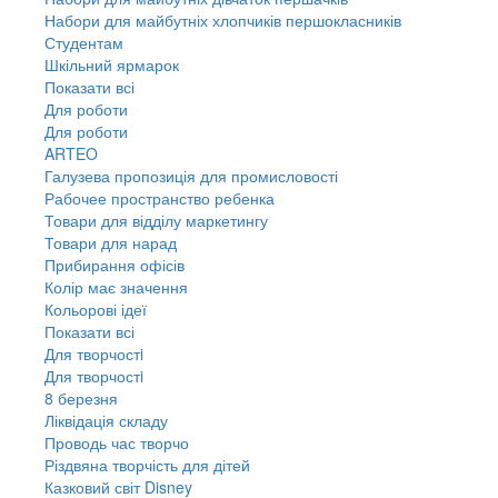
Набори для майбутніх хлопчиків першокласників
Студентам
Шкільний ярмарок
Показати всі
Для роботи
Для роботи
ARTEO
Галузева пропозиція для промисловості
Рабочее пространство ребенка
Товари для відділу маркетингу
Товари для нарад
Прибирання офісів
Колір має значення
Кольорові ідеї
Показати всі
Для творчостi
Для творчостi
8 березня
Ліквідація складу
Проводь час творчо
Різдвяна творчість для дітей
Казковий світ Disney