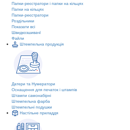
Папки-реєстратори і папки на кільцях
Папки на кільцях
Папки-реєстратори
Роздільники
Показати всі
Швидкозшивачi
Файли
Штемпельна продукція
Датери та Нумератори
Оснащення для печаток і штампів
Штампи самонабірні
Штемпельна фарба
Штемпельні подушки
Настільне приладдя