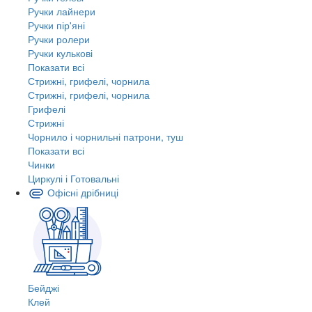
Ручки лайнери
Ручки пір'яні
Ручки ролери
Ручки кулькові
Показати всі
Стрижні, грифелі, чорнила
Стрижні, грифелі, чорнила
Грифелі
Стрижні
Чорнило і чорнильні патрони, туш
Показати всі
Чинки
Циркулі і Готовальні
Офісні дрібниці
Бейджі
Клей