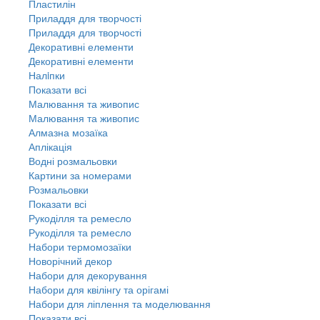
Пластилін
Приладдя для творчості
Приладдя для творчості
Декоративні елементи
Декоративні елементи
Налiпки
Показати всі
Малювання та живопис
Малювання та живопис
Алмазна мозаїка
Аплікація
Водні розмальовки
Картини за номерами
Розмальовки
Показати всі
Рукоділля та ремесло
Рукоділля та ремесло
Набори термомозаїки
Новорічний декор
Набори для декорування
Набори для квілінгу та орігамі
Набори для ліплення та моделювання
Показати всі