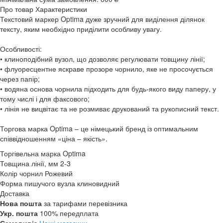
Про товар
Характеристики
Текстовий маркер Optima дуже зручний для виділення ділянок
тексту, яким необхідно приділити особливу увагу.
Особливості:
• клиноподібний вузол, що дозволяє регулювати товщину лінії;
• флуоресцентне яскраве прозоре чорнило, яке не просочується
через папір;
• водяна основа чорнила підходить для будь-якого виду паперу, у
тому числі і для факсового;
• лінія не вицвітає та не розмиває друкований та рукописний текст.
Торгова марка Optima – це німецький бренд із оптимальним
співвідношенням «ціна – якість».
Торгівельна марка
Optima
Товщина лінії, мм
2-3
Колір чорнил
Рожевий
Форма пишучого вузла
клиновидний
Доставка
Нова пошта
за тарифами перевізника
Укр. пошта
100% передплата