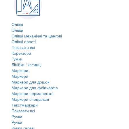
Олівці
Олівці
Олівці механічні та цангові
Олівці прості
Показати всі
Коректори
Гумки
Лінійки і косинці
Маркери
Маркери
Маркери для дошок
Маркери для фліпчартів
Маркери перманентні
Маркери спеціальні
Текстмаркери
Показати всі
Ручки
Ручки
Ручки гелеві