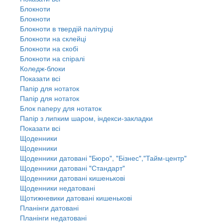
Блокноти
Блокноти
Блокноти в твердій палітурці
Блокноти на склейці
Блокноти на скобі
Блокноти на спіралі
Коледж-блоки
Показати всі
Папір для нотаток
Папір для нотаток
Блок паперу для нотаток
Папір з липким шаром, індекси-закладки
Показати всі
Щоденники
Щоденники
Щоденники датовані "Бюро", "Бізнес","Тайм-центр"
Щоденники датовані "Стандарт"
Щоденники датовані кишенькові
Щоденники недатовані
Щотижневики датовані кишенькові
Планінги датовані
Планінги недатовані