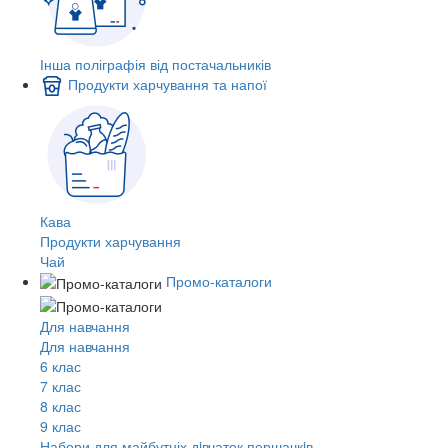
Інша поліграфія від постачальників
Продукти харчування та напої
Кава
Продукти харчування
Чай
Промо-каталоги
Для навчання
Для навчання
6 клас
7 клас
8 клас
9 клас
Набори для майбутніх дiвчаток першачкiв