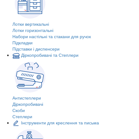
Лотки вертикальні
Лотки горизонтальні
Набори настільні та стакани для ручок
Підкладки
Підставки і диспенсери
Діркопробивачі та Степлери
Антистеплери
Діркопробивачі
Скоби
Степлери
Інструменти для креслення та письма