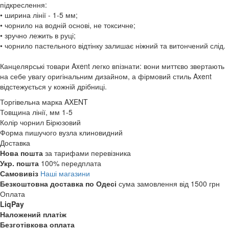
підкреслення:
• ширина лінії - 1-5 мм;
• чорнило на водній основі, не токсичне;
• зручно лежить в руці;
• чорнило пастельного відтінку залишає ніжний та витончений слід.
Канцелярські товари Axent легко впізнати: вони миттєво звертають
на себе увагу оригінальним дизайном, а фірмовий стиль Axent
відстежується у кожній дрібниці.
Торгівельна марка
AXENT
Товщина лінії, мм
1-5
Колір чорнил
Бірюзовий
Форма пишучого вузла
клиновидний
Доставка
Нова пошта
за тарифами перевізника
Укр. пошта
100% передплата
Самовивіз
Наші магазини
Безкоштовна доставка по Одесі
сума замовлення від 1500 грн
Оплата
LiqPay
Наложений платіж
Безготівкова оплата