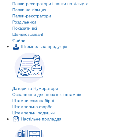
Папки-реєстратори і папки на кільцях
Папки на кільцях
Папки-реєстратори
Роздільники
Показати всі
Швидкозшивачi
Файли
Штемпельна продукція
Датери та Нумератори
Оснащення для печаток і штампів
Штампи самонабірні
Штемпельна фарба
Штемпельні подушки
Настільне приладдя