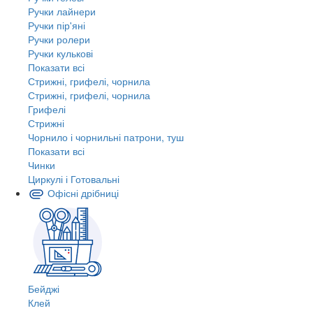
Ручки лайнери
Ручки пір'яні
Ручки ролери
Ручки кулькові
Показати всі
Стрижні, грифелі, чорнила
Стрижні, грифелі, чорнила
Грифелі
Стрижні
Чорнило і чорнильні патрони, туш
Показати всі
Чинки
Циркулі і Готовальні
Офісні дрібниці
Бейджі
Клей