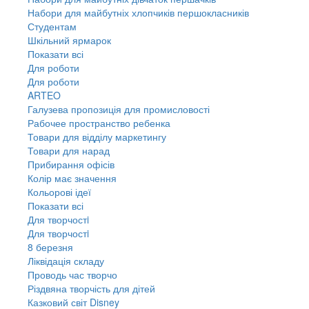
Набори для майбутніх хлопчиків першокласників
Студентам
Шкільний ярмарок
Показати всі
Для роботи
Для роботи
ARTEO
Галузева пропозиція для промисловості
Рабочее пространство ребенка
Товари для відділу маркетингу
Товари для нарад
Прибирання офісів
Колір має значення
Кольорові ідеї
Показати всі
Для творчостi
Для творчостi
8 березня
Ліквідація складу
Проводь час творчо
Різдвяна творчість для дітей
Казковий світ Disney