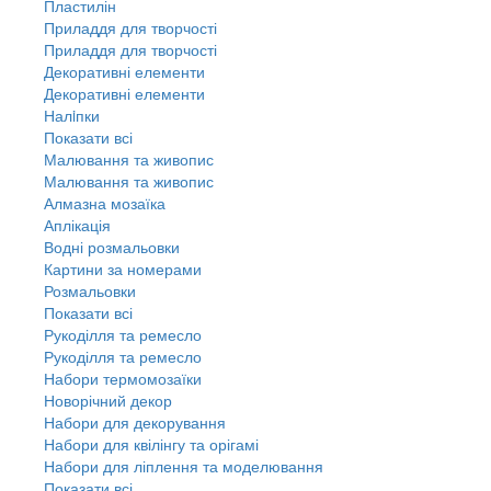
Пластилін
Приладдя для творчості
Приладдя для творчості
Декоративні елементи
Декоративні елементи
Налiпки
Показати всі
Малювання та живопис
Малювання та живопис
Алмазна мозаїка
Аплікація
Водні розмальовки
Картини за номерами
Розмальовки
Показати всі
Рукоділля та ремесло
Рукоділля та ремесло
Набори термомозаїки
Новорічний декор
Набори для декорування
Набори для квілінгу та орігамі
Набори для ліплення та моделювання
Показати всі