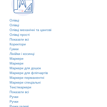
Олівці
Олівці
Олівці механічні та цангові
Олівці прості
Показати всі
Коректори
Гумки
Лінійки і косинці
Маркери
Маркери
Маркери для дошок
Маркери для фліпчартів
Маркери перманентні
Маркери спеціальні
Текстмаркери
Показати всі
Ручки
Ручки
Ручки гелеві