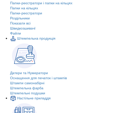
Папки-реєстратори і папки на кільцях
Папки на кільцях
Папки-реєстратори
Роздільники
Показати всі
Швидкозшивачi
Файли
Штемпельна продукція
Датери та Нумератори
Оснащення для печаток і штампів
Штампи самонабірні
Штемпельна фарба
Штемпельні подушки
Настільне приладдя