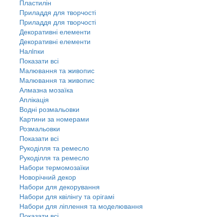
Пластилін
Приладдя для творчості
Приладдя для творчості
Декоративні елементи
Декоративні елементи
Налiпки
Показати всі
Малювання та живопис
Малювання та живопис
Алмазна мозаїка
Аплікація
Водні розмальовки
Картини за номерами
Розмальовки
Показати всі
Рукоділля та ремесло
Рукоділля та ремесло
Набори термомозаїки
Новорічний декор
Набори для декорування
Набори для квілінгу та орігамі
Набори для ліплення та моделювання
Показати всі