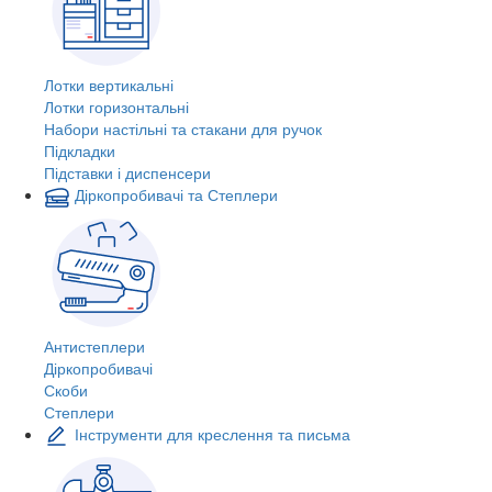
Лотки вертикальні
Лотки горизонтальні
Набори настільні та стакани для ручок
Підкладки
Підставки і диспенсери
Діркопробивачі та Степлери
Антистеплери
Діркопробивачі
Скоби
Степлери
Інструменти для креслення та письма