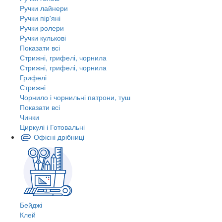
Ручки лайнери
Ручки пір'яні
Ручки ролери
Ручки кулькові
Показати всі
Стрижні, грифелі, чорнила
Стрижні, грифелі, чорнила
Грифелі
Стрижні
Чорнило і чорнильні патрони, туш
Показати всі
Чинки
Циркулі і Готовальні
Офісні дрібниці
Бейджі
Клей