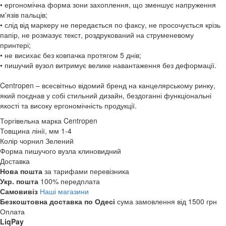
• ергономічна форма зони захоплення, що зменшує напруження
м'язів пальців;
• слід від маркеру не передається по факсу, не просочується крізь
папір, не розмазує текст, роздрукований на струменевому
принтері;
• не висихає без ковпачка протягом 5 днів;
• пишучий вузол витримує велике навантаження без деформації.
Centropen – всесвітньо відомий бренд на канцелярському ринку,
який поєднав у собі стильний дизайн, бездоганні функціональні
якості та високу ергономічність продукції.
Торгівельна марка
Centropen
Товщина лінії, мм
1-4
Колір чорнил
Зелений
Форма пишучого вузла
клиновидний
Доставка
Нова пошта
за тарифами перевізника
Укр. пошта
100% передплата
Самовивіз
Наші магазини
Безкоштовна доставка по Одесі
сума замовлення від 1500 грн
Оплата
LiqPay