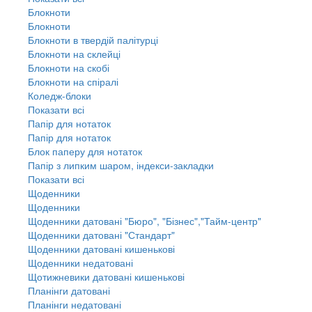
Блокноти
Блокноти
Блокноти в твердій палітурці
Блокноти на склейці
Блокноти на скобі
Блокноти на спіралі
Коледж-блоки
Показати всі
Папір для нотаток
Папір для нотаток
Блок паперу для нотаток
Папір з липким шаром, індекси-закладки
Показати всі
Щоденники
Щоденники
Щоденники датовані "Бюро", "Бізнес","Тайм-центр"
Щоденники датовані "Стандарт"
Щоденники датовані кишенькові
Щоденники недатовані
Щотижневики датовані кишенькові
Планінги датовані
Планінги недатовані