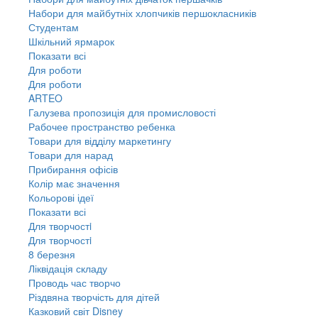
Набори для майбутніх хлопчиків першокласників
Студентам
Шкільний ярмарок
Показати всі
Для роботи
Для роботи
ARTEO
Галузева пропозиція для промисловості
Рабочее пространство ребенка
Товари для відділу маркетингу
Товари для нарад
Прибирання офісів
Колір має значення
Кольорові ідеї
Показати всі
Для творчостi
Для творчостi
8 березня
Ліквідація складу
Проводь час творчо
Різдвяна творчість для дітей
Казковий світ Disney