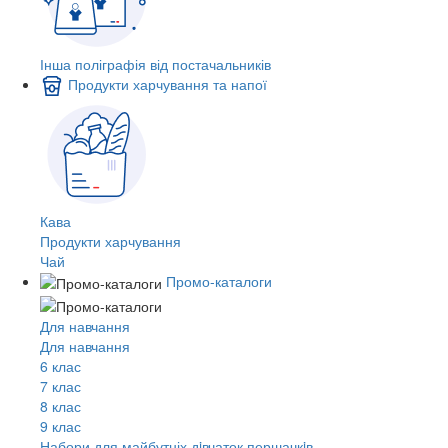
Інша поліграфія від постачальників
Продукти харчування та напої
Кава
Продукти харчування
Чай
Промо-каталоги
Для навчання
Для навчання
6 клас
7 клас
8 клас
9 клас
Набори для майбутніх дiвчаток першачкiв