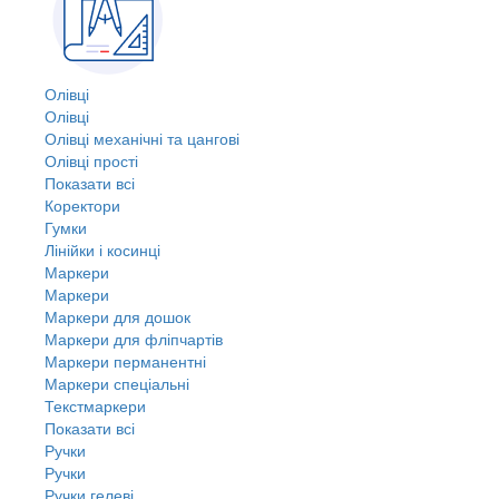
Олівці
Олівці
Олівці механічні та цангові
Олівці прості
Показати всі
Коректори
Гумки
Лінійки і косинці
Маркери
Маркери
Маркери для дошок
Маркери для фліпчартів
Маркери перманентні
Маркери спеціальні
Текстмаркери
Показати всі
Ручки
Ручки
Ручки гелеві