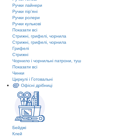
Ручки лайнери
Ручки пір'яні
Ручки ролери
Ручки кулькові
Показати всі
Стрижні, грифелі, чорнила
Стрижні, грифелі, чорнила
Грифелі
Стрижні
Чорнило і чорнильні патрони, туш
Показати всі
Чинки
Циркулі і Готовальні
Офісні дрібниці
Бейджі
Клей