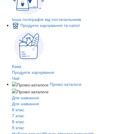
Інша поліграфія від постачальників
Продукти харчування та напої
Кава
Продукти харчування
Чай
Промо-каталоги
Для навчання
Для навчання
6 клас
7 клас
8 клас
9 клас
Набори для майбутніх дiвчаток першачкiв