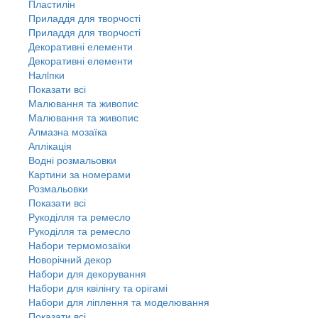
Пластилін
Приладдя для творчості
Приладдя для творчості
Декоративні елементи
Декоративні елементи
Налiпки
Показати всі
Малювання та живопис
Малювання та живопис
Алмазна мозаїка
Аплікація
Водні розмальовки
Картини за номерами
Розмальовки
Показати всі
Рукоділля та ремесло
Рукоділля та ремесло
Набори термомозаїки
Новорічний декор
Набори для декорування
Набори для квілінгу та орігамі
Набори для ліплення та моделювання
Показати всі