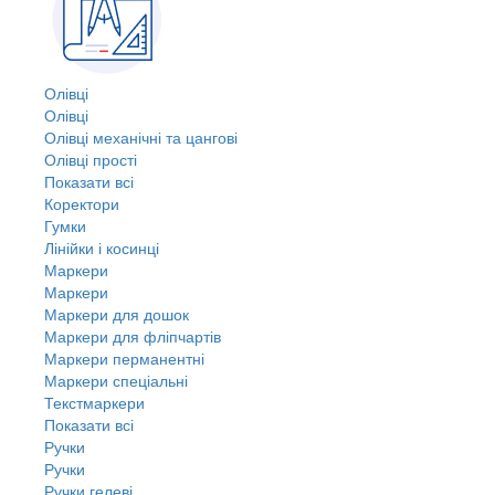
Олівці
Олівці
Олівці механічні та цангові
Олівці прості
Показати всі
Коректори
Гумки
Лінійки і косинці
Маркери
Маркери
Маркери для дошок
Маркери для фліпчартів
Маркери перманентні
Маркери спеціальні
Текстмаркери
Показати всі
Ручки
Ручки
Ручки гелеві