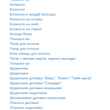
Блокноти
Блокноти
Блокноти в твердій палітурці
Блокноти на склейці
Блокноти на скобі
Блокноти на спіралі
Коледж-блоки
Показати всі
Папір для нотаток
Папір для нотаток
Блок паперу для нотаток
Папір з липким шаром, індекси-закладки
Показати всі
Щоденники
Щоденники
Щоденники датовані "Бюро", "Бізнес","Тайм-центр"
Щоденники датовані "Стандарт"
Щоденники датовані кишенькові
Щоденники недатовані
Щотижневики датовані кишенькові
Планінги датовані
Планінги недатовані