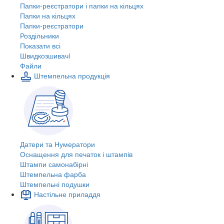
Папки-реєстратори і папки на кільцях
Папки на кільцях
Папки-реєстратори
Роздільники
Показати всі
Швидкозшивачi
Файли
Штемпельна продукція
Датери та Нумератори
Оснащення для печаток і штампів
Штампи самонабірні
Штемпельна фарба
Штемпельні подушки
Настільне приладдя