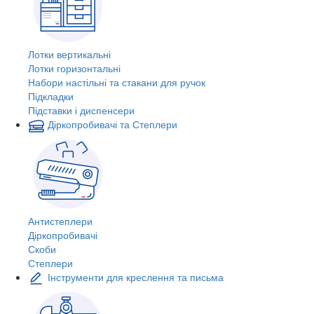
Лотки вертикальні
Лотки горизонтальні
Набори настільні та стакани для ручок
Підкладки
Підставки і диспенсери
Діркопробивачі та Степлери
Антистеплери
Діркопробивачі
Скоби
Степлери
Інструменти для креслення та письма