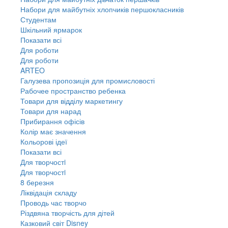
Набори для майбутніх хлопчиків першокласників
Студентам
Шкільний ярмарок
Показати всі
Для роботи
Для роботи
ARTEO
Галузева пропозиція для промисловості
Рабочее пространство ребенка
Товари для відділу маркетингу
Товари для нарад
Прибирання офісів
Колір має значення
Кольорові ідеї
Показати всі
Для творчостi
Для творчостi
8 березня
Ліквідація складу
Проводь час творчо
Різдвяна творчість для дітей
Казковий світ Disney