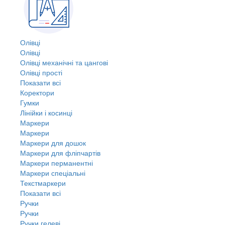
Олівці
Олівці
Олівці механічні та цангові
Олівці прості
Показати всі
Коректори
Гумки
Лінійки і косинці
Маркери
Маркери
Маркери для дошок
Маркери для фліпчартів
Маркери перманентні
Маркери спеціальні
Текстмаркери
Показати всі
Ручки
Ручки
Ручки гелеві