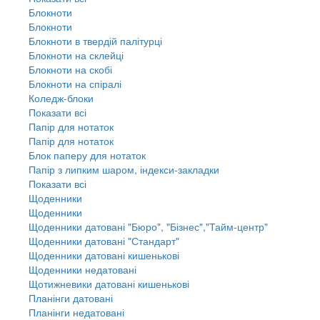
Блокноти
Блокноти
Блокноти в твердій палітурці
Блокноти на склейці
Блокноти на скобі
Блокноти на спіралі
Коледж-блоки
Показати всі
Папір для нотаток
Папір для нотаток
Блок паперу для нотаток
Папір з липким шаром, індекси-закладки
Показати всі
Щоденники
Щоденники
Щоденники датовані "Бюро", "Бізнес","Тайм-центр"
Щоденники датовані "Стандарт"
Щоденники датовані кишенькові
Щоденники недатовані
Щотижневики датовані кишенькові
Планінги датовані
Планінги недатовані