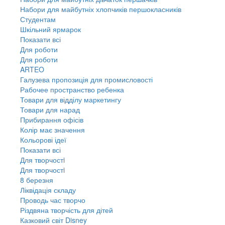
Набори для майбутніх хлопчиків першокласників
Студентам
Шкільний ярмарок
Показати всі
Для роботи
Для роботи
ARTEO
Галузева пропозиція для промисловості
Рабочее пространство ребенка
Товари для відділу маркетингу
Товари для нарад
Прибирання офісів
Колір має значення
Кольорові ідеї
Показати всі
Для творчостi
Для творчостi
8 березня
Ліквідація складу
Проводь час творчо
Різдвяна творчість для дітей
Казковий світ Disney