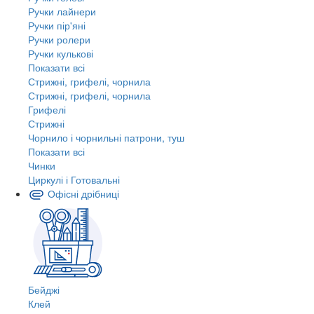
Ручки лайнери
Ручки пір'яні
Ручки ролери
Ручки кулькові
Показати всі
Стрижні, грифелі, чорнила
Стрижні, грифелі, чорнила
Грифелі
Стрижні
Чорнило і чорнильні патрони, туш
Показати всі
Чинки
Циркулі і Готовальні
Офісні дрібниці
Бейджі
Клей