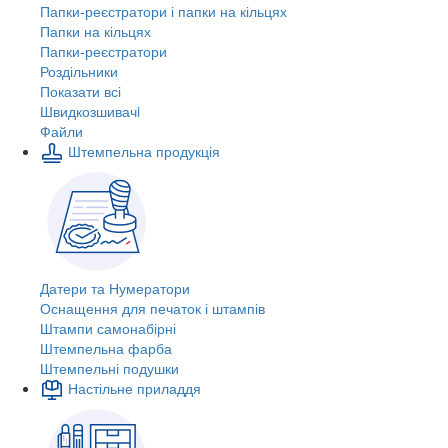
Папки-реєстратори і папки на кільцях
Папки на кільцях
Папки-реєстратори
Роздільники
Показати всі
Швидкозшивачi
Файли
Штемпельна продукція
Датери та Нумератори
Оснащення для печаток і штампів
Штампи самонабірні
Штемпельна фарба
Штемпельні подушки
Настільне приладдя