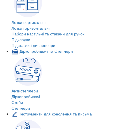
Лотки вертикальні
Лотки горизонтальні
Набори настільні та стакани для ручок
Підкладки
Підставки і диспенсери
Діркопробивачі та Степлери
Антистеплери
Діркопробивачі
Скоби
Степлери
Інструменти для креслення та письма