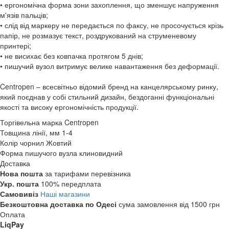
• ергономічна форма зони захоплення, що зменшує напруження
м'язів пальців;
• слід від маркеру не передається по факсу, не просочується крізь
папір, не розмазує текст, роздрукований на струменевому
принтері;
• не висихає без ковпачка протягом 5 днів;
• пишучий вузол витримує велике навантаження без деформації.
Centropen – всесвітньо відомий бренд на канцелярському ринку,
який поєднав у собі стильний дизайн, бездоганні функціональні
якості та високу ергономічність продукції.
Торгівельна марка
Centropen
Товщина лінії, мм
1-4
Колір чорнил
Жовтий
Форма пишучого вузла
клиновидний
Доставка
Нова пошта
за тарифами перевізника
Укр. пошта
100% передплата
Самовивіз
Наші магазини
Безкоштовна доставка по Одесі
сума замовлення від 1500 грн
Оплата
LiqPay