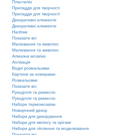
Пластилін
Приладдя для творчості
Приладдя для творчості
Декоративні елементи
Декоративні елементи
Налiпки
Показати всі
Малювання та живопис
Малювання та живопис
Алмазна мозаїка
Аплікація
Водні розмальовки
Картини за номерами
Розмальовки
Показати всі
Рукоділля та ремесло
Рукоділля та ремесло
Набори термомозаїки
Новорічний декор
Набори для декорування
Набори для квілінгу та орігамі
Набори для ліплення та моделювання
Показати всі