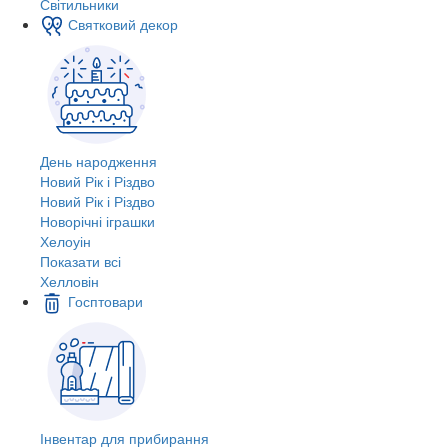
Світильники
Святковий декор
День народження
Новий Рік і Різдво
Новий Рік і Різдво
Новорічні іграшки
Хелоуін
Показати всі
Хелловін
Госптовари
Інвентар для прибирання