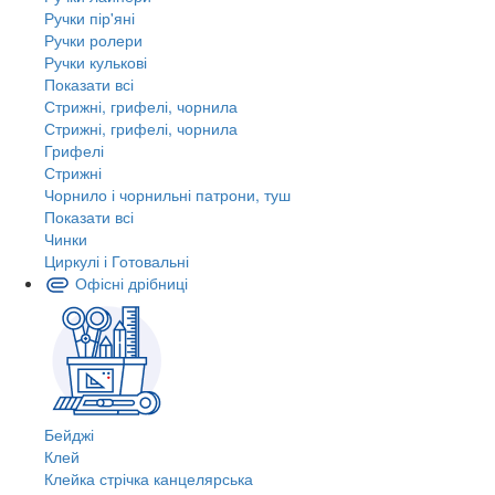
Ручки пір'яні
Ручки ролери
Ручки кулькові
Показати всі
Стрижні, грифелі, чорнила
Стрижні, грифелі, чорнила
Грифелі
Стрижні
Чорнило і чорнильні патрони, туш
Показати всі
Чинки
Циркулі і Готовальні
Офісні дрібниці
Бейджі
Клей
Клейка стрічка канцелярська