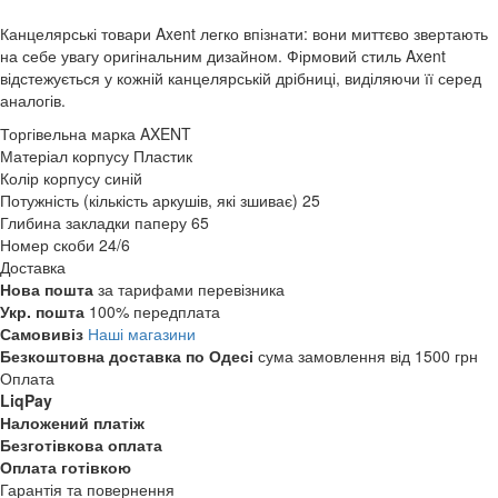
Канцелярські товари Axent легко впізнати: вони миттєво звертають
на себе увагу оригінальним дизайном. Фірмовий стиль Axent
відстежується у кожній канцелярській дрібниці, виділяючи її серед
аналогів.
Торгівельна марка
AXENT
Матеріал корпусу
Пластик
Колір корпусу
синій
Потужність (кількість аркушів, які зшиває)
25
Глибина закладки паперу
65
Номер скоби
24/6
Доставка
Нова пошта
за тарифами перевізника
Укр. пошта
100% передплата
Самовивіз
Наші магазини
Безкоштовна доставка по Одесі
сума замовлення від 1500 грн
Оплата
LiqPay
Наложений платіж
Безготівкова оплата
Оплата готівкою
Гарантія та повернення