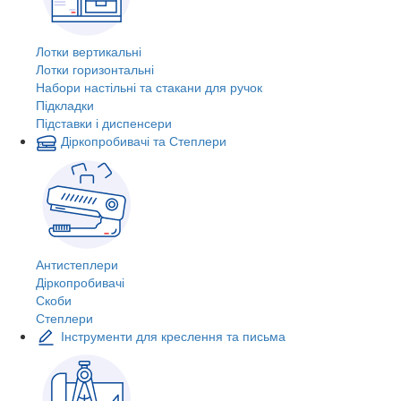
Лотки вертикальні
Лотки горизонтальні
Набори настільні та стакани для ручок
Підкладки
Підставки і диспенсери
Діркопробивачі та Степлери
Антистеплери
Діркопробивачі
Скоби
Степлери
Інструменти для креслення та письма