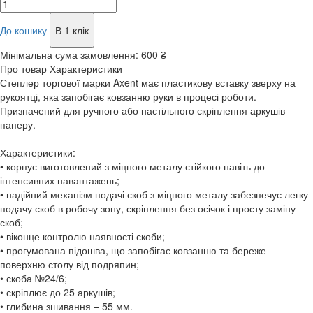
До кошику
В 1 клік
Мінімальна сума замовлення:
600 ₴
Про товар
Характеристики
Степлер торгової марки Axent має пластикову вставку зверху на
рукоятці, яка запобігає ковзанню руки в процесі роботи.
Призначений для ручного або настільного скріплення аркушів
паперу.
Характеристики:
• корпус виготовлений з міцного металу стійкого навіть до
інтенсивних навантажень;
• надійний механізм подачі скоб з міцного металу забезпечує легку
подачу скоб в робочу зону, скріплення без осічок і просту заміну
скоб;
• віконце контролю наявності скоби;
• прогумована підошва, що запобігає ковзанню та береже
поверхню столу від подряпин;
• скоба №24/6;
• скріплює до 25 аркушів;
• глибина зшивання – 55 мм.