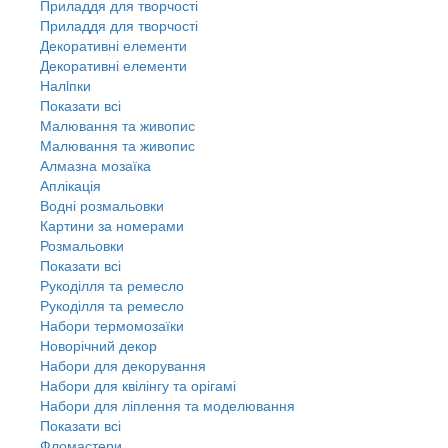
Приладдя для творчості
Приладдя для творчості
Декоративні елементи
Декоративні елементи
Налiпки
Показати всі
Малювання та живопис
Малювання та живопис
Алмазна мозаїка
Аплікація
Водні розмальовки
Картини за номерами
Розмальовки
Показати всі
Рукоділля та ремесло
Рукоділля та ремесло
Набори термомозаїки
Новорічний декор
Набори для декорування
Набори для квілінгу та орігамі
Набори для ліплення та моделювання
Показати всі
Фломастери