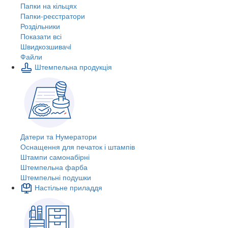
Папки на кільцях
Папки-реєстратори
Роздільники
Показати всі
Швидкозшивачi
Файли
Штемпельна продукція
Датери та Нумератори
Оснащення для печаток і штампів
Штампи самонабірні
Штемпельна фарба
Штемпельні подушки
Настільне приладдя