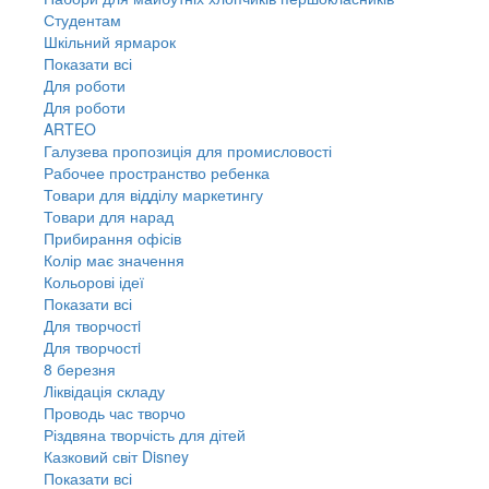
Студентам
Шкільний ярмарок
Показати всі
Для роботи
Для роботи
ARTEO
Галузева пропозиція для промисловості
Рабочее пространство ребенка
Товари для відділу маркетингу
Товари для нарад
Прибирання офісів
Колір має значення
Кольорові ідеї
Показати всі
Для творчостi
Для творчостi
8 березня
Ліквідація складу
Проводь час творчо
Різдвяна творчість для дітей
Казковий світ Disney
Показати всі