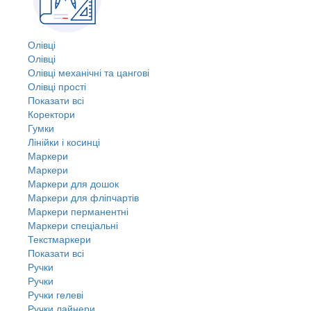
Олівці
Олівці
Олівці механічні та цангові
Олівці прості
Показати всі
Коректори
Гумки
Лінійки і косинці
Маркери
Маркери
Маркери для дошок
Маркери для фліпчартів
Маркери перманентні
Маркери спеціальні
Текстмаркери
Показати всі
Ручки
Ручки
Ручки гелеві
Ручки лайнери