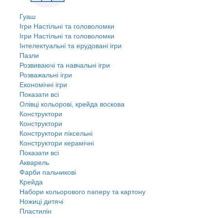
Гуаш
Ігри Настільні та головоломки
Ігри Настільні та головоломки
Інтелектуальні та ерудовані ігри
Пазли
Розвиваючі та навчальні ігри
Розважальні ігри
Економічні ігри
Показати всі
Олівці кольорові, крейда воскова
Конструктори
Конструктори
Конструктори піксельні
Конструктори керамічні
Показати всі
Акварель
Фарби пальчикові
Крейда
Набори кольорового паперу та картону
Ножиці дитячі
Пластилін