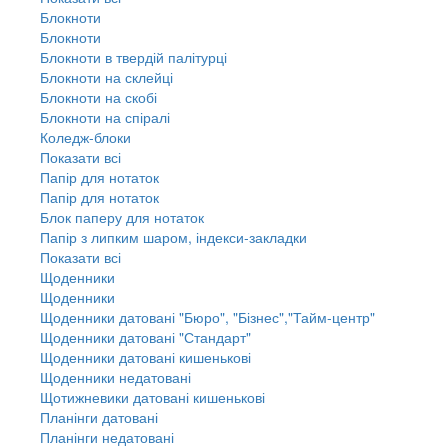
Блокноти
Блокноти
Блокноти в твердій палітурці
Блокноти на склейці
Блокноти на скобі
Блокноти на спіралі
Коледж-блоки
Показати всі
Папір для нотаток
Папір для нотаток
Блок паперу для нотаток
Папір з липким шаром, індекси-закладки
Показати всі
Щоденники
Щоденники
Щоденники датовані "Бюро", "Бізнес","Тайм-центр"
Щоденники датовані "Стандарт"
Щоденники датовані кишенькові
Щоденники недатовані
Щотижневики датовані кишенькові
Планінги датовані
Планінги недатовані