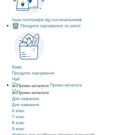
Інша поліграфія від постачальників
Продукти харчування та напої
Кава
Продукти харчування
Чай
Промо-каталоги
Для навчання
Для навчання
6 клас
7 клас
8 клас
9 клас
Набори для майбутніх дiвчаток першачкiв