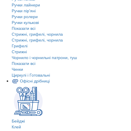
Ручки лайнери
Ручки пір'яні
Ручки ролери
Ручки кулькові
Показати всі
Стрижні, грифелі, чорнила
Стрижні, грифелі, чорнила
Грифелі
Стрижні
Чорнило і чорнильні патрони, туш
Показати всі
Чинки
Циркулі і Готовальні
Офісні дрібниці
Бейджі
Клей