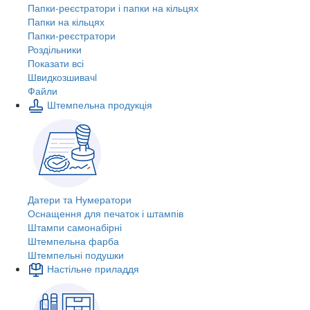
Папки-реєстратори і папки на кільцях
Папки на кільцях
Папки-реєстратори
Роздільники
Показати всі
Швидкозшивачi
Файли
Штемпельна продукція
Датери та Нумератори
Оснащення для печаток і штампів
Штампи самонабірні
Штемпельна фарба
Штемпельні подушки
Настільне приладдя