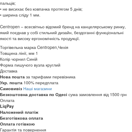
пальців;
• не висихає без ковпачка протягом 5 днів;
• ширина сліду 1 мм.
Centropen – всесвітньо відомий бренд на канцелярському ринку,
який поєднав у собі стильний дизайн, бездоганні функціональні
якості та високу ергономічність продукції.
Торгівельна марка
Centropen,Чехія
Товщина лінії, мм
1
Колір чорнил
Синій
Форма пишучого вузла
круглий
Доставка
Нова пошта
за тарифами перевізника
Укр. пошта
100% передплата
Самовивіз
Наші магазини
Безкоштовна доставка по Одесі
сума замовлення від 1500 грн
Оплата
LiqPay
Наложений платіж
Безготівкова оплата
Оплата готівкою
Гарантія та повернення