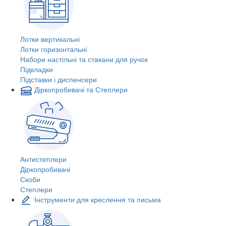
Лотки вертикальні
Лотки горизонтальні
Набори настільні та стакани для ручок
Підкладки
Підставки і диспенсери
Діркопробивачі та Степлери
Антистеплери
Діркопробивачі
Скоби
Степлери
Інструменти для креслення та письма