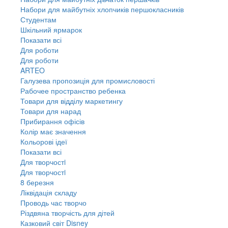
Набори для майбутніх хлопчиків першокласників
Студентам
Шкільний ярмарок
Показати всі
Для роботи
Для роботи
ARTEO
Галузева пропозиція для промисловості
Рабочее пространство ребенка
Товари для відділу маркетингу
Товари для нарад
Прибирання офісів
Колір має значення
Кольорові ідеї
Показати всі
Для творчостi
Для творчостi
8 березня
Ліквідація складу
Проводь час творчо
Різдвяна творчість для дітей
Казковий світ Disney