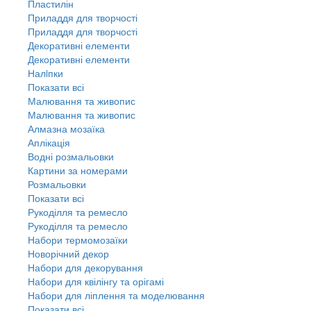
Пластилін
Приладдя для творчості
Приладдя для творчості
Декоративні елементи
Декоративні елементи
Налiпки
Показати всі
Малювання та живопис
Малювання та живопис
Алмазна мозаїка
Аплікація
Водні розмальовки
Картини за номерами
Розмальовки
Показати всі
Рукоділля та ремесло
Рукоділля та ремесло
Набори термомозаїки
Новорічний декор
Набори для декорування
Набори для квілінгу та орігамі
Набори для ліплення та моделювання
Показати всі