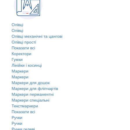
Олівці
Олівці
Олівці механічні та цангові
Олівці прості
Показати всі
Коректори
Гумки
Лінійки і косинці
Маркери
Маркери
Маркери для дошок
Маркери для фліпчартів
Маркери перманентні
Маркери спеціальні
Текстмаркери
Показати всі
Ручки
Ручки
Ручки гелеві