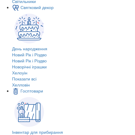
Світильники
Святковий декор
День народження
Новий Рік і Різдво
Новий Рік і Різдво
Новорічні іграшки
Хелоуін
Показати всі
Хелловін
Госптовари
Інвентар для прибирання