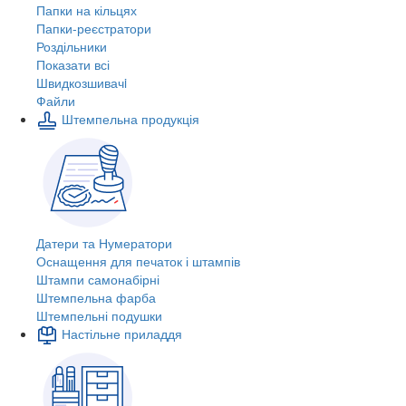
Папки на кільцях
Папки-реєстратори
Роздільники
Показати всі
Швидкозшивачi
Файли
Штемпельна продукція
Датери та Нумератори
Оснащення для печаток і штампів
Штампи самонабірні
Штемпельна фарба
Штемпельні подушки
Настільне приладдя