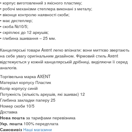
• корпус виготовлений з якісного пластику;
• робочі механізми степлера виконані з металу;
• віконце контролю наявності скоби;
• має дестеплер;
• скоба №10/5;
• скріплює до 12 аркушів;
• глибина зшивання – 25 мм.
Канцелярські товари Axent легко впізнати: вони миттєво звертають
на себе увагу оригінальним дизайном. Фірмовий стиль Axent
відстежується у кожній канцелярській дрібниці, виділяючи її серед
аналогів.
Торгівельна марка
AXENT
Матеріал корпусу
Пластик
Колір корпусу
синій
Потужність (кількість аркушів, які зшиває)
12
Глибина закладки паперу
25
Номер скоби
10/5
Доставка
Нова пошта
за тарифами перевізника
Укр. пошта
100% передплата
Самовивіз
Наші магазини