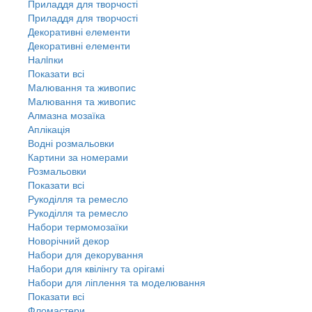
Приладдя для творчості
Приладдя для творчості
Декоративні елементи
Декоративні елементи
Налiпки
Показати всі
Малювання та живопис
Малювання та живопис
Алмазна мозаїка
Аплікація
Водні розмальовки
Картини за номерами
Розмальовки
Показати всі
Рукоділля та ремесло
Рукоділля та ремесло
Набори термомозаїки
Новорічний декор
Набори для декорування
Набори для квілінгу та орігамі
Набори для ліплення та моделювання
Показати всі
Фломастери