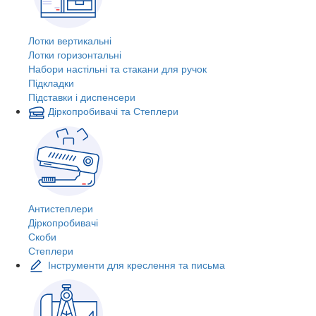
Лотки вертикальні
Лотки горизонтальні
Набори настільні та стакани для ручок
Підкладки
Підставки і диспенсери
Діркопробивачі та Степлери
Антистеплери
Діркопробивачі
Скоби
Степлери
Інструменти для креслення та письма