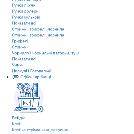
Ручки пір'яні
Ручки ролери
Ручки кулькові
Показати всі
Стрижні, грифелі, чорнила
Стрижні, грифелі, чорнила
Грифелі
Стрижні
Чорнило і чорнильні патрони, туш
Показати всі
Чинки
Циркулі і Готовальні
Офісні дрібниці
Бейджі
Клей
Клейка стрічка канцелярська