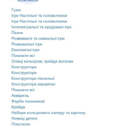
Гуаш
Ігри Настільні та головоломки
Ігри Настільні та головоломки
Інтелектуальні та ерудовані ігри
Пазли
Розвиваючі та навчальні ігри
Розважальні ігри
Економічні ігри
Показати всі
Олівці кольорові, крейда воскова
Конструктори
Конструктори
Конструктори піксельні
Конструктори керамічні
Показати всі
Акварель
Фарби пальчикові
Крейда
Набори кольорового паперу та картону
Ножиці дитячі
Пластилін