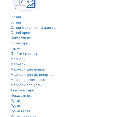
Олівці
Олівці
Олівці механічні та цангові
Олівці прості
Показати всі
Коректори
Гумки
Лінійки і косинці
Маркери
Маркери
Маркери для дошок
Маркери для фліпчартів
Маркери перманентні
Маркери спеціальні
Текстмаркери
Показати всі
Ручки
Ручки
Ручки гелеві
Ручки лайнери