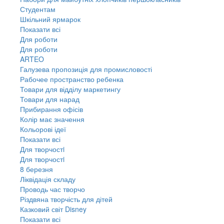
Студентам
Шкільний ярмарок
Показати всі
Для роботи
Для роботи
ARTEO
Галузева пропозиція для промисловості
Рабочее пространство ребенка
Товари для відділу маркетингу
Товари для нарад
Прибирання офісів
Колір має значення
Кольорові ідеї
Показати всі
Для творчостi
Для творчостi
8 березня
Ліквідація складу
Проводь час творчо
Різдвяна творчість для дітей
Казковий світ Disney
Показати всі