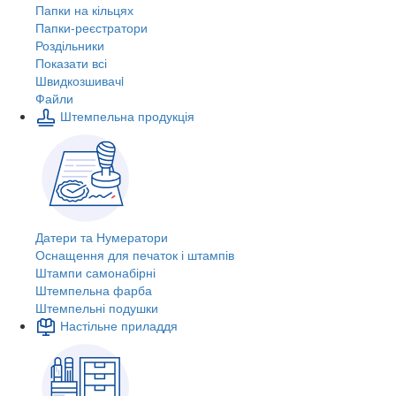
Папки на кільцях
Папки-реєстратори
Роздільники
Показати всі
Швидкозшивачi
Файли
Штемпельна продукція
Датери та Нумератори
Оснащення для печаток і штампів
Штампи самонабірні
Штемпельна фарба
Штемпельні подушки
Настільне приладдя