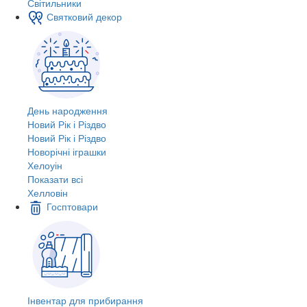
Світильники
Святковий декор
День народження
Новий Рік і Різдво
Новий Рік і Різдво
Новорічні іграшки
Хелоуін
Показати всі
Хелловін
Госптовари
Інвентар для прибирання