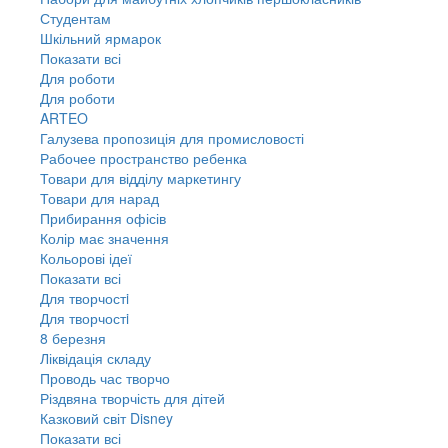
Студентам
Шкільний ярмарок
Показати всі
Для роботи
Для роботи
ARTEO
Галузева пропозиція для промисловості
Рабочее пространство ребенка
Товари для відділу маркетингу
Товари для нарад
Прибирання офісів
Колір має значення
Кольорові ідеї
Показати всі
Для творчостi
Для творчостi
8 березня
Ліквідація складу
Проводь час творчо
Різдвяна творчість для дітей
Казковий світ Disney
Показати всі