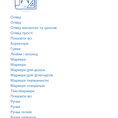
Олівці
Олівці
Олівці механічні та цангові
Олівці прості
Показати всі
Коректори
Гумки
Лінійки і косинці
Маркери
Маркери
Маркери для дошок
Маркери для фліпчартів
Маркери перманентні
Маркери спеціальні
Текстмаркери
Показати всі
Ручки
Ручки
Ручки гелеві
Ручки лайнери