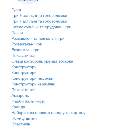
Гуаш
Ігри Настільні та головоломки
Ігри Настільні та головоломки
Інтелектуальні та ерудовані ігри
Пазли
Розвиваючі та навчальні ігри
Розважальні ігри
Економічні ігри
Показати всі
Олівці кольорові, крейда воскова
Конструктори
Конструктори
Конструктори піксельні
Конструктори керамічні
Показати всі
Акварель
Фарби пальчикові
Крейда
Набори кольорового паперу та картону
Ножиці дитячі
Пластилін