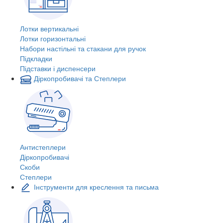
Лотки вертикальні
Лотки горизонтальні
Набори настільні та стакани для ручок
Підкладки
Підставки і диспенсери
Діркопробивачі та Степлери
Антистеплери
Діркопробивачі
Скоби
Степлери
Інструменти для креслення та письма