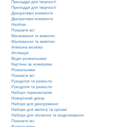
Приладдя для творчості
Приладдя для творчості
Декоративні елементи
Декоративні елементи
Налiпки
Показати всі
Малювання та живопис
Малювання та живопис
Алмазна мозаїка
Аплікація
Водні розмальовки
Картини за номерами
Розмальовки
Показати всі
Рукоділля та ремесло
Рукоділля та ремесло
Набори термомозаїки
Новорічний декор
Набори для декорування
Набори для квілінгу та орігамі
Набори для ліплення та моделювання
Показати всі
Фломастери