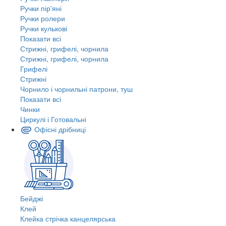
Ручки пір'яні
Ручки ролери
Ручки кулькові
Показати всі
Стрижні, грифелі, чорнила
Стрижні, грифелі, чорнила
Грифелі
Стрижні
Чорнило і чорнильні патрони, туш
Показати всі
Чинки
Циркулі і Готовальні
Офісні дрібниці
Бейджі
Клей
Клейка стрічка канцелярська