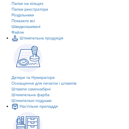
Папки на кільцях
Папки-реєстратори
Роздільники
Показати всі
Швидкозшивачi
Файли
Штемпельна продукція
Датери та Нумератори
Оснащення для печаток і штампів
Штампи самонабірні
Штемпельна фарба
Штемпельні подушки
Настільне приладдя