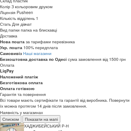
Склад
пластик
Колір
З кольоровим друком
Ліцензія
Pusheen
Кількість відділень
1
Стать
Для дівчат
Вид папки
папка на блискавці
Доставка
Нова пошта
за тарифами перевізника
Укр. пошта
100% передплата
Самовивіз
Наші магазини
Безкоштовна доставка по Одесі
сума замовлення від 1500 грн
Оплата
LiqPay
Наложений платіж
Безготівкова оплата
Оплата готівкою
Гарантія та повернення
Всі товари мають сертифікати та гарантії від виробника. Повернути
їх можна протягом 14 днів після замовлення.
Наявність у магазинах
Списком
Показати на мапі
ХАДЖИБЕЙСЬКИЙ Р-Н