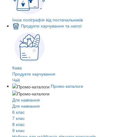
Інша поліграфія від постачальників
Продукти харчування та напої
Кава
Продукти харчування
Чай
Промо-каталоги
Для навчання
Для навчання
6 клас
7 клас
8 клас
9 клас
Набори для майбутніх дiвчаток першачкiв