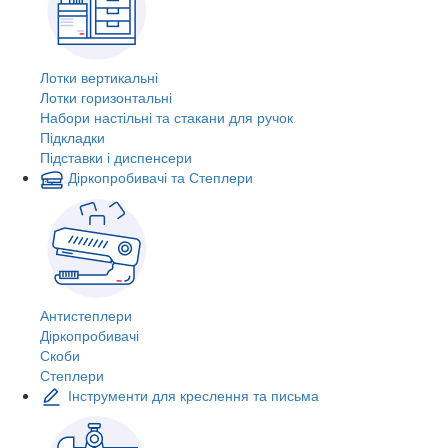
Лотки вертикальні
Лотки горизонтальні
Набори настільні та стакани для ручок
Підкладки
Підставки і диспенсери
Діркопробивачі та Степлери
Антистеплери
Діркопробивачі
Скоби
Степлери
Інструменти для креслення та письма