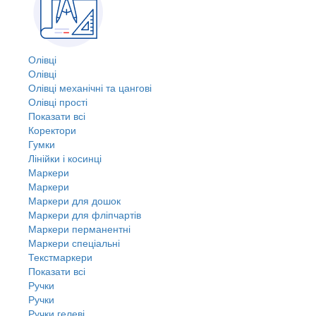
Олівці
Олівці
Олівці механічні та цангові
Олівці прості
Показати всі
Коректори
Гумки
Лінійки і косинці
Маркери
Маркери
Маркери для дошок
Маркери для фліпчартів
Маркери перманентні
Маркери спеціальні
Текстмаркери
Показати всі
Ручки
Ручки
Ручки гелеві