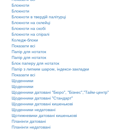
Блокноти
Блокноти
Блокноти в твердій палітурці
Блокноти на склейці
Блокноти на скобі
Блокноти на спіралі
Коледж-блоки
Показати всі
Папір для нотаток
Папір для нотаток
Блок паперу для нотаток
Папір з липким шаром, індекси-закладки
Показати всі
Щоденники
Щоденники
Щоденники датовані "Бюро", "Бізнес","Тайм-центр"
Щоденники датовані "Стандарт"
Щоденники датовані кишенькові
Щоденники недатовані
Щотижневики датовані кишенькові
Планінги датовані
Планінги недатовані