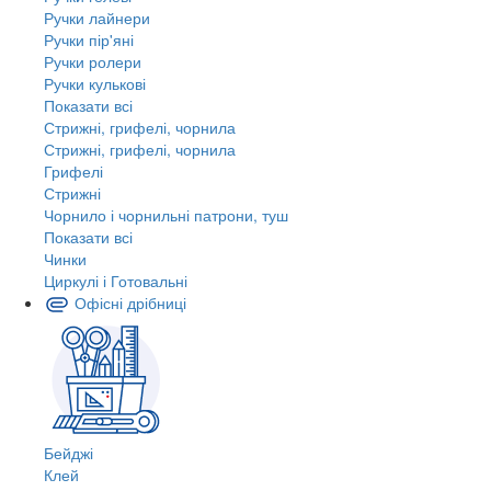
Ручки лайнери
Ручки пір'яні
Ручки ролери
Ручки кулькові
Показати всі
Стрижні, грифелі, чорнила
Стрижні, грифелі, чорнила
Грифелі
Стрижні
Чорнило і чорнильні патрони, туш
Показати всі
Чинки
Циркулі і Готовальні
Офісні дрібниці
Бейджі
Клей