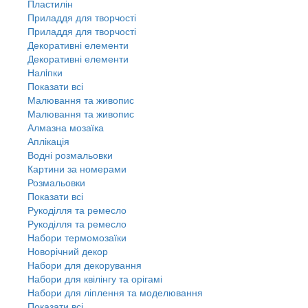
Пластилін
Приладдя для творчості
Приладдя для творчості
Декоративні елементи
Декоративні елементи
Налiпки
Показати всі
Малювання та живопис
Малювання та живопис
Алмазна мозаїка
Аплікація
Водні розмальовки
Картини за номерами
Розмальовки
Показати всі
Рукоділля та ремесло
Рукоділля та ремесло
Набори термомозаїки
Новорічний декор
Набори для декорування
Набори для квілінгу та орігамі
Набори для ліплення та моделювання
Показати всі