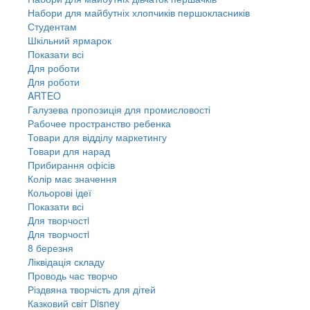
Набори для майбутніх хлопчиків першокласників
Студентам
Шкільний ярмарок
Показати всі
Для роботи
Для роботи
ARTEO
Галузева пропозиція для промисловості
Рабочее пространство ребенка
Товари для відділу маркетингу
Товари для нарад
Прибирання офісів
Колір має значення
Кольорові ідеї
Показати всі
Для творчостi
Для творчостi
8 березня
Ліквідація складу
Проводь час творчо
Різдвяна творчість для дітей
Казковий світ Disney