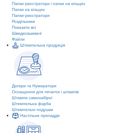
Папки-реєстратори і папки на кільцях
Папки на кільцях
Папки-реєстратори
Роздільники
Показати всі
Швидкозшивачi
Файли
Штемпельна продукція
Датери та Нумератори
Оснащення для печаток і штампів
Штампи самонабірні
Штемпельна фарба
Штемпельні подушки
Настільне приладдя