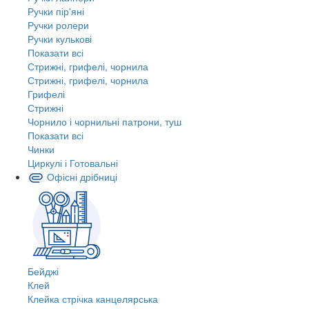
Ручки пір'яні
Ручки ролери
Ручки кулькові
Показати всі
Стрижні, грифелі, чорнила
Стрижні, грифелі, чорнила
Грифелі
Стрижні
Чорнило і чорнильні патрони, туш
Показати всі
Чинки
Циркулі і Готовальні
Офісні дрібниці
Бейджі
Клей
Клейка стрічка канцелярська