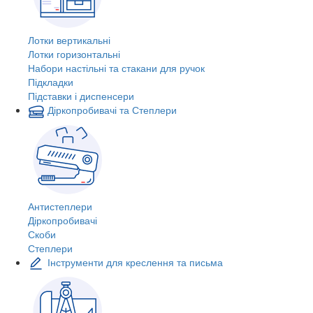
Лотки вертикальні
Лотки горизонтальні
Набори настільні та стакани для ручок
Підкладки
Підставки і диспенсери
Діркопробивачі та Степлери
Антистеплери
Діркопробивачі
Скоби
Степлери
Інструменти для креслення та письма