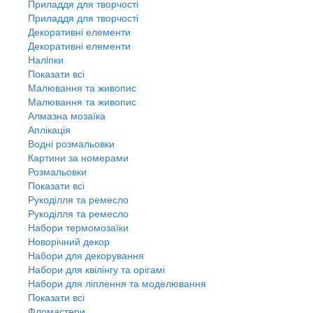
Приладдя для творчості
Приладдя для творчості
Декоративні елементи
Декоративні елементи
Налiпки
Показати всі
Малювання та живопис
Малювання та живопис
Алмазна мозаїка
Аплікація
Водні розмальовки
Картини за номерами
Розмальовки
Показати всі
Рукоділля та ремесло
Рукоділля та ремесло
Набори термомозаїки
Новорічний декор
Набори для декорування
Набори для квілінгу та орігамі
Набори для ліплення та моделювання
Показати всі
Фломастери