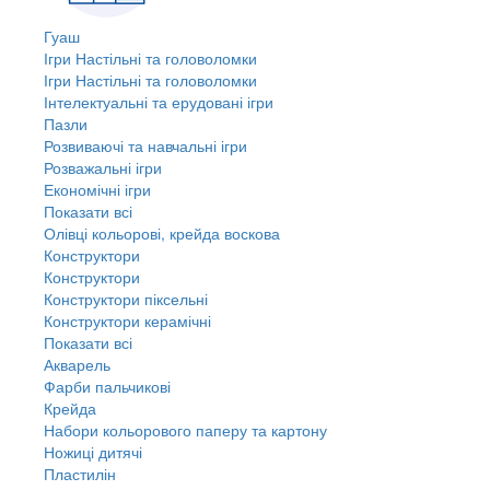
Гуаш
Ігри Настільні та головоломки
Ігри Настільні та головоломки
Інтелектуальні та ерудовані ігри
Пазли
Розвиваючі та навчальні ігри
Розважальні ігри
Економічні ігри
Показати всі
Олівці кольорові, крейда воскова
Конструктори
Конструктори
Конструктори піксельні
Конструктори керамічні
Показати всі
Акварель
Фарби пальчикові
Крейда
Набори кольорового паперу та картону
Ножиці дитячі
Пластилін