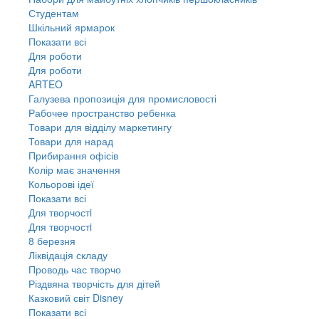
Студентам
Шкільний ярмарок
Показати всі
Для роботи
Для роботи
ARTEO
Галузева пропозиція для промисловості
Рабочее пространство ребенка
Товари для відділу маркетингу
Товари для нарад
Прибирання офісів
Колір має значення
Кольорові ідеї
Показати всі
Для творчостi
Для творчостi
8 березня
Ліквідація складу
Проводь час творчо
Різдвяна творчість для дітей
Казковий світ Disney
Показати всі