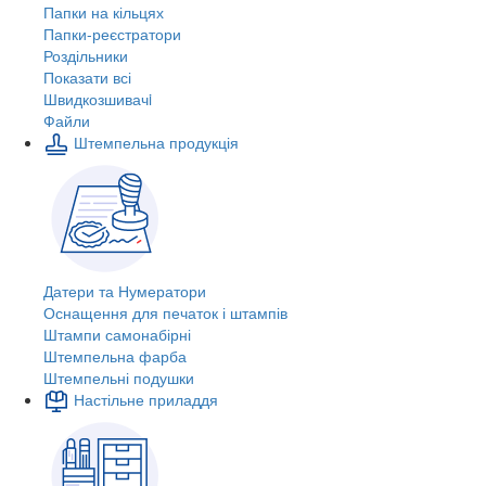
Папки на кільцях
Папки-реєстратори
Роздільники
Показати всі
Швидкозшивачi
Файли
Штемпельна продукція
Датери та Нумератори
Оснащення для печаток і штампів
Штампи самонабірні
Штемпельна фарба
Штемпельні подушки
Настільне приладдя