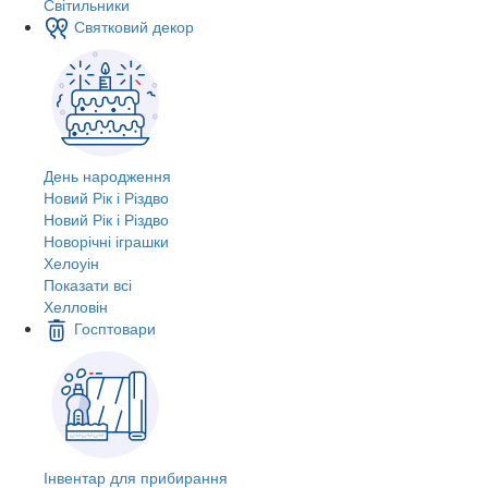
Світильники
Святковий декор
День народження
Новий Рік і Різдво
Новий Рік і Різдво
Новорічні іграшки
Хелоуін
Показати всі
Хелловін
Госптовари
Інвентар для прибирання