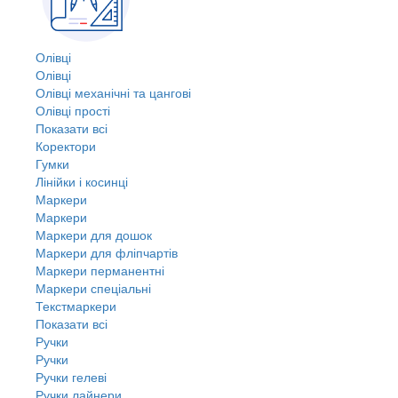
Олівці
Олівці
Олівці механічні та цангові
Олівці прості
Показати всі
Коректори
Гумки
Лінійки і косинці
Маркери
Маркери
Маркери для дошок
Маркери для фліпчартів
Маркери перманентні
Маркери спеціальні
Текстмаркери
Показати всі
Ручки
Ручки
Ручки гелеві
Ручки лайнери