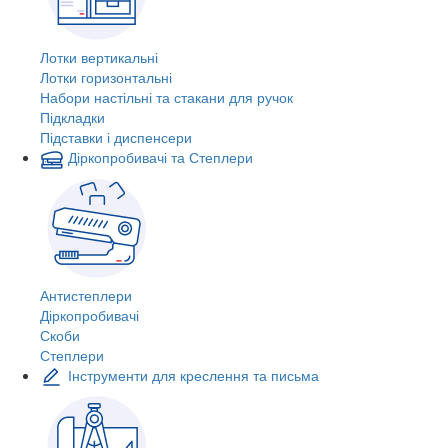
Лотки вертикальні
Лотки горизонтальні
Набори настільні та стакани для ручок
Підкладки
Підставки і диспенсери
Діркопробивачі та Степлери
Антистеплери
Діркопробивачі
Скоби
Степлери
Інструменти для креслення та письма