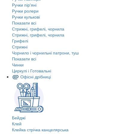
Ручки пір'яні
Ручки ролери
Ручки кулькові
Показати всі
Стрижні, грифелі, чорнила
Стрижні, грифелі, чорнила
Грифелі
Стрижні
Чорнило і чорнильні патрони, туш
Показати всі
Чинки
Циркулі і Готовальні
Офісні дрібниці
Бейджі
Клей
Клейка стрічка канцелярська