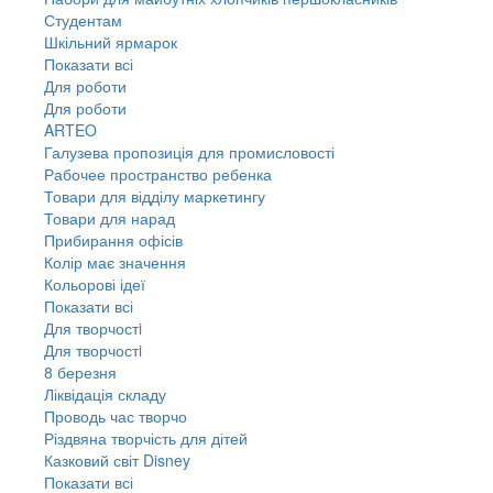
Студентам
Шкільний ярмарок
Показати всі
Для роботи
Для роботи
ARTEO
Галузева пропозиція для промисловості
Рабочее пространство ребенка
Товари для відділу маркетингу
Товари для нарад
Прибирання офісів
Колір має значення
Кольорові ідеї
Показати всі
Для творчостi
Для творчостi
8 березня
Ліквідація складу
Проводь час творчо
Різдвяна творчість для дітей
Казковий світ Disney
Показати всі