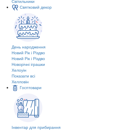
Світильники
Святковий декор
День народження
Новий Рік і Різдво
Новий Рік і Різдво
Новорічні іграшки
Хелоуін
Показати всі
Хелловін
Госптовари
Інвентар для прибирання