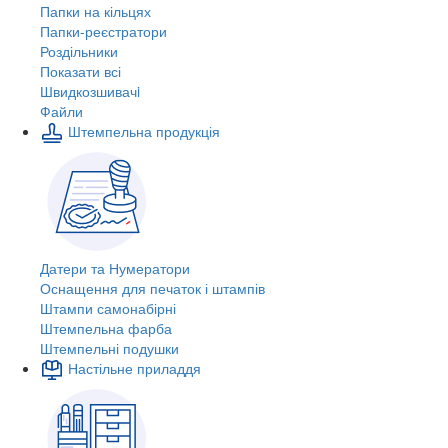
Папки на кільцях
Папки-реєстратори
Роздільники
Показати всі
Швидкозшивачi
Файли
Штемпельна продукція
Датери та Нумератори
Оснащення для печаток і штампів
Штампи самонабірні
Штемпельна фарба
Штемпельні подушки
Настільне приладдя