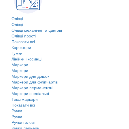
Олівці
Олівці
Олівці механічні та цангові
Олівці прості
Показати всі
Коректори
Гумки
Лінійки і косинці
Маркери
Маркери
Маркери для дошок
Маркери для фліпчартів
Маркери перманентні
Маркери спеціальні
Текстмаркери
Показати всі
Ручки
Ручки
Ручки гелеві
Ручки лайнери