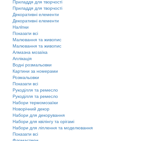
Приладдя для творчості
Приладдя для творчості
Декоративні елементи
Декоративні елементи
Налiпки
Показати всі
Малювання та живопис
Малювання та живопис
Алмазна мозаїка
Аплікація
Водні розмальовки
Картини за номерами
Розмальовки
Показати всі
Рукоділля та ремесло
Рукоділля та ремесло
Набори термомозаїки
Новорічний декор
Набори для декорування
Набори для квілінгу та орігамі
Набори для ліплення та моделювання
Показати всі
Фломастери