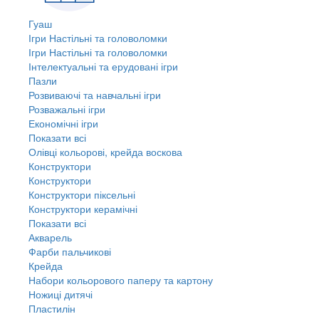
Гуаш
Ігри Настільні та головоломки
Ігри Настільні та головоломки
Інтелектуальні та ерудовані ігри
Пазли
Розвиваючі та навчальні ігри
Розважальні ігри
Економічні ігри
Показати всі
Олівці кольорові, крейда воскова
Конструктори
Конструктори
Конструктори піксельні
Конструктори керамічні
Показати всі
Акварель
Фарби пальчикові
Крейда
Набори кольорового паперу та картону
Ножиці дитячі
Пластилін