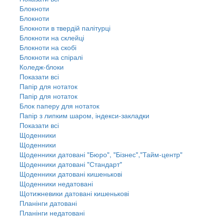
Блокноти
Блокноти
Блокноти в твердій палітурці
Блокноти на склейці
Блокноти на скобі
Блокноти на спіралі
Коледж-блоки
Показати всі
Папір для нотаток
Папір для нотаток
Блок паперу для нотаток
Папір з липким шаром, індекси-закладки
Показати всі
Щоденники
Щоденники
Щоденники датовані "Бюро", "Бізнес","Тайм-центр"
Щоденники датовані "Стандарт"
Щоденники датовані кишенькові
Щоденники недатовані
Щотижневики датовані кишенькові
Планінги датовані
Планінги недатовані