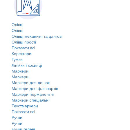
Олівці
Олівці
Олівці механічні та цангові
Олівці прості
Показати всі
Коректори
Гумки
Лінійки і косинці
Маркери
Маркери
Маркери для дошок
Маркери для фліпчартів
Маркери перманентні
Маркери спеціальні
Текстмаркери
Показати всі
Ручки
Ручки
Ручки гелеві