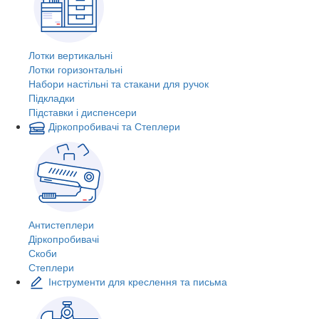
Лотки вертикальні
Лотки горизонтальні
Набори настільні та стакани для ручок
Підкладки
Підставки і диспенсери
Діркопробивачі та Степлери
Антистеплери
Діркопробивачі
Скоби
Степлери
Інструменти для креслення та письма