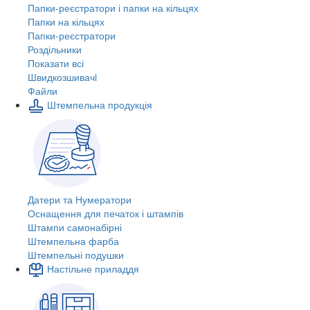
Папки-реєстратори і папки на кільцях
Папки на кільцях
Папки-реєстратори
Роздільники
Показати всі
Швидкозшивачi
Файли
Штемпельна продукція
Датери та Нумератори
Оснащення для печаток і штампів
Штампи самонабірні
Штемпельна фарба
Штемпельні подушки
Настільне приладдя