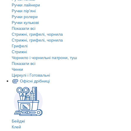
Ручки лайнери
Ручки пір'яні
Ручки ролери
Ручки кулькові
Показати всі
Стрижні, грифелі, чорнила
Стрижні, грифелі, чорнила
Грифелі
Стрижні
Чорнило і чорнильні патрони, туш
Показати всі
Чинки
Циркулі і Готовальні
Офісні дрібниці
Бейджі
Клей