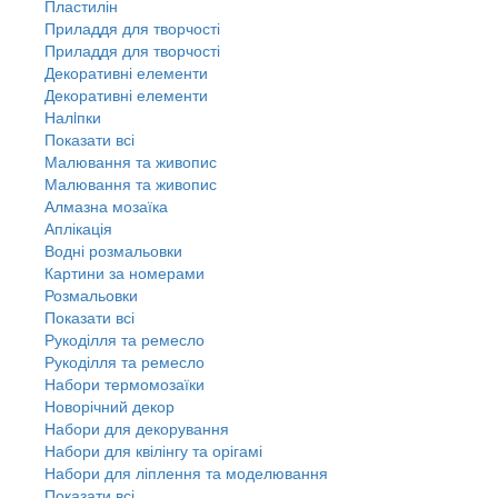
Пластилін
Приладдя для творчості
Приладдя для творчості
Декоративні елементи
Декоративні елементи
Налiпки
Показати всі
Малювання та живопис
Малювання та живопис
Алмазна мозаїка
Аплікація
Водні розмальовки
Картини за номерами
Розмальовки
Показати всі
Рукоділля та ремесло
Рукоділля та ремесло
Набори термомозаїки
Новорічний декор
Набори для декорування
Набори для квілінгу та орігамі
Набори для ліплення та моделювання
Показати всі