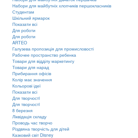
Набори для майбутніх хлопчиків першокласників
Студентам
Шкільний ярмарок
Показати всі
Для роботи
Для роботи
ARTEO
Галузева пропозиція для промисловості
Рабочее пространство ребенка
Товари для відділу маркетингу
Товари для нарад
Прибирання офісів
Колір має значення
Кольорові ідеї
Показати всі
Для творчостi
Для творчостi
8 березня
Ліквідація складу
Проводь час творчо
Різдвяна творчість для дітей
Казковий світ Disney