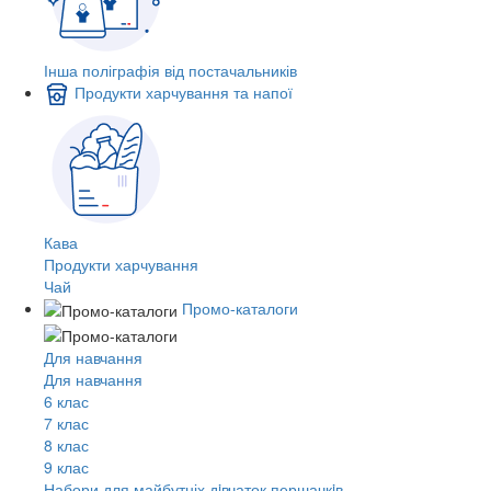
Інша поліграфія від постачальників
Продукти харчування та напої
Кава
Продукти харчування
Чай
Промо-каталоги
Для навчання
Для навчання
6 клас
7 клас
8 клас
9 клас
Набори для майбутніх дiвчаток першачкiв