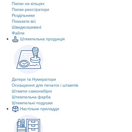
Папки на кільцях
Папки-реєстратори
Роздільники
Показати всі
Швидкозшивачi
Файли
Штемпельна продукція
Датери та Нумератори
Оснащення для печаток і штампів
Штампи самонабірні
Штемпельна фарба
Штемпельні подушки
Настільне приладдя