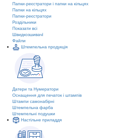
Папки-реєстратори і папки на кільцях
Папки на кільцях
Папки-реєстратори
Роздільники
Показати всі
Швидкозшивачi
Файли
Штемпельна продукція
Датери та Нумератори
Оснащення для печаток і штампів
Штампи самонабірні
Штемпельна фарба
Штемпельні подушки
Настільне приладдя