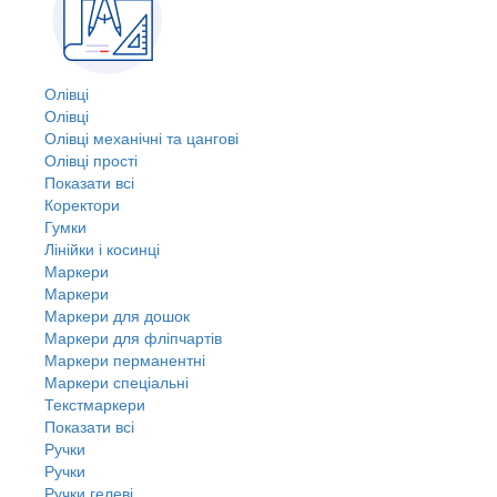
Олівці
Олівці
Олівці механічні та цангові
Олівці прості
Показати всі
Коректори
Гумки
Лінійки і косинці
Маркери
Маркери
Маркери для дошок
Маркери для фліпчартів
Маркери перманентні
Маркери спеціальні
Текстмаркери
Показати всі
Ручки
Ручки
Ручки гелеві