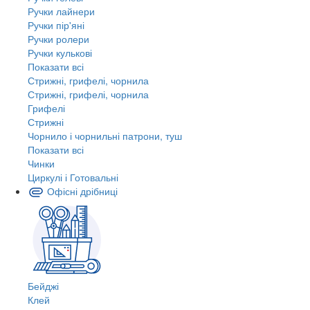
Ручки лайнери
Ручки пір'яні
Ручки ролери
Ручки кулькові
Показати всі
Стрижні, грифелі, чорнила
Стрижні, грифелі, чорнила
Грифелі
Стрижні
Чорнило і чорнильні патрони, туш
Показати всі
Чинки
Циркулі і Готовальні
Офісні дрібниці
Бейджі
Клей