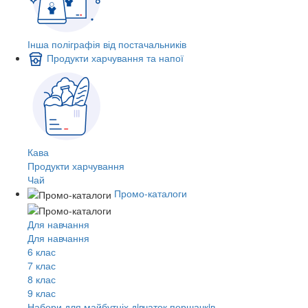
Інша поліграфія від постачальників
Продукти харчування та напої
Кава
Продукти харчування
Чай
Промо-каталоги
Для навчання
Для навчання
6 клас
7 клас
8 клас
9 клас
Набори для майбутніх дiвчаток першачкiв