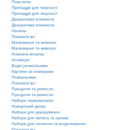
Пластилін
Приладдя для творчості
Приладдя для творчості
Декоративні елементи
Декоративні елементи
Налiпки
Показати всі
Малювання та живопис
Малювання та живопис
Алмазна мозаїка
Аплікація
Водні розмальовки
Картини за номерами
Розмальовки
Показати всі
Рукоділля та ремесло
Рукоділля та ремесло
Набори термомозаїки
Новорічний декор
Набори для декорування
Набори для квілінгу та орігамі
Набори для ліплення та моделювання
Показати всі