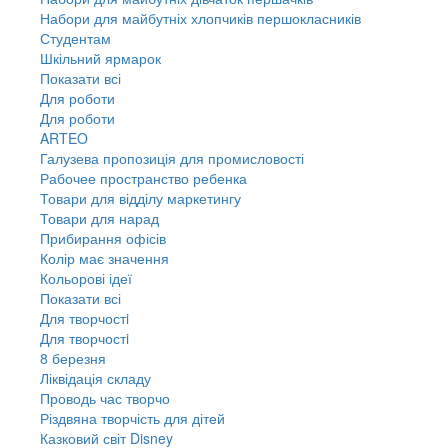
Набори для майбутніх хлопчиків першокласників
Студентам
Шкільний ярмарок
Показати всі
Для роботи
Для роботи
ARTEO
Галузева пропозиція для промисловості
Рабочее пространство ребенка
Товари для відділу маркетингу
Товари для нарад
Прибирання офісів
Колір має значення
Кольорові ідеї
Показати всі
Для творчостi
Для творчостi
8 березня
Ліквідація складу
Проводь час творчо
Різдвяна творчість для дітей
Казковий світ Disney