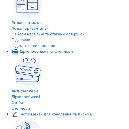
Лотки вертикальні
Лотки горизонтальні
Набори настільні та стакани для ручок
Підкладки
Підставки і диспенсери
Діркопробивачі та Степлери
Антистеплери
Діркопробивачі
Скоби
Степлери
Інструменти для креслення та письма