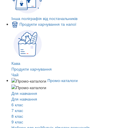
Інша поліграфія від постачальників
Продукти харчування та напої
Кава
Продукти харчування
Чай
Промо-каталоги
Для навчання
Для навчання
6 клас
7 клас
8 клас
9 клас
Набори для майбутніх дiвчаток першачкiв