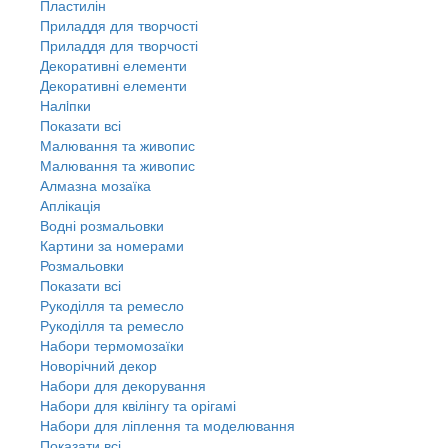
Пластилін
Приладдя для творчості
Приладдя для творчості
Декоративні елементи
Декоративні елементи
Налiпки
Показати всі
Малювання та живопис
Малювання та живопис
Алмазна мозаїка
Аплікація
Водні розмальовки
Картини за номерами
Розмальовки
Показати всі
Рукоділля та ремесло
Рукоділля та ремесло
Набори термомозаїки
Новорічний декор
Набори для декорування
Набори для квілінгу та орігамі
Набори для ліплення та моделювання
Показати всі