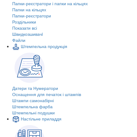
Папки-реєстратори і папки на кільцях
Папки на кільцях
Папки-реєстратори
Роздільники
Показати всі
Швидкозшивачi
Файли
Штемпельна продукція
Датери та Нумератори
Оснащення для печаток і штампів
Штампи самонабірні
Штемпельна фарба
Штемпельні подушки
Настільне приладдя