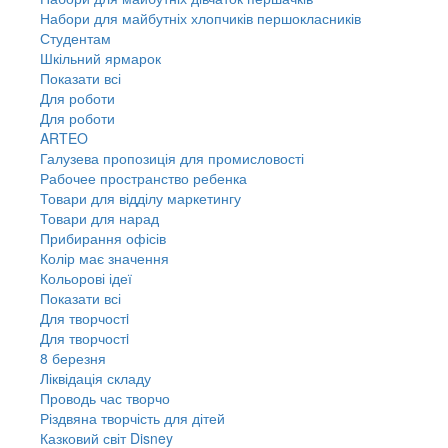
Набори для майбутніх хлопчиків першокласників
Студентам
Шкільний ярмарок
Показати всі
Для роботи
Для роботи
ARTEO
Галузева пропозиція для промисловості
Рабочее пространство ребенка
Товари для відділу маркетингу
Товари для нарад
Прибирання офісів
Колір має значення
Кольорові ідеї
Показати всі
Для творчостi
Для творчостi
8 березня
Ліквідація складу
Проводь час творчо
Різдвяна творчість для дітей
Казковий світ Disney