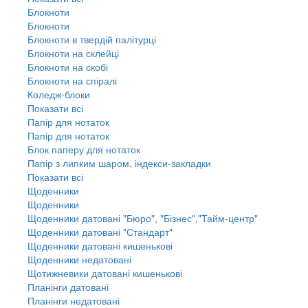
Блокноти
Блокноти
Блокноти в твердій палітурці
Блокноти на склейці
Блокноти на скобі
Блокноти на спіралі
Коледж-блоки
Показати всі
Папір для нотаток
Папір для нотаток
Блок паперу для нотаток
Папір з липким шаром, індекси-закладки
Показати всі
Щоденники
Щоденники
Щоденники датовані "Бюро", "Бізнес","Тайм-центр"
Щоденники датовані "Стандарт"
Щоденники датовані кишенькові
Щоденники недатовані
Щотижневики датовані кишенькові
Планінги датовані
Планінги недатовані