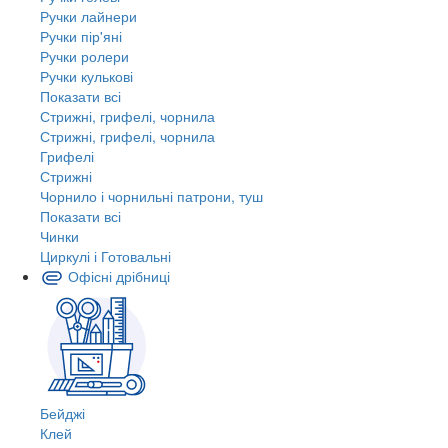
Ручки лайнери
Ручки пір'яні
Ручки ролери
Ручки кулькові
Показати всі
Стрижні, грифелі, чорнила
Стрижні, грифелі, чорнила
Грифелі
Стрижні
Чорнило і чорнильні патрони, туш
Показати всі
Чинки
Циркулі і Готовальні
Офісні дрібниці
Бейджі
Клей