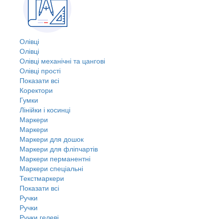
Олівці
Олівці
Олівці механічні та цангові
Олівці прості
Показати всі
Коректори
Гумки
Лінійки і косинці
Маркери
Маркери
Маркери для дошок
Маркери для фліпчартів
Маркери перманентні
Маркери спеціальні
Текстмаркери
Показати всі
Ручки
Ручки
Ручки гелеві