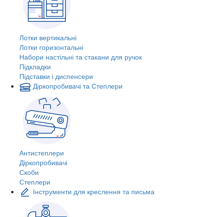
Лотки вертикальні
Лотки горизонтальні
Набори настільні та стакани для ручок
Підкладки
Підставки і диспенсери
Діркопробивачі та Степлери
Антистеплери
Діркопробивачі
Скоби
Степлери
Інструменти для креслення та письма