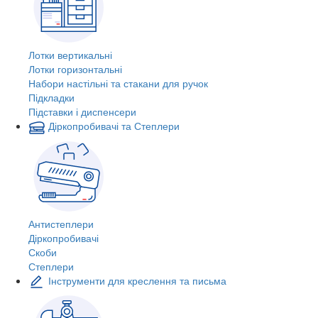
Лотки вертикальні
Лотки горизонтальні
Набори настільні та стакани для ручок
Підкладки
Підставки і диспенсери
Діркопробивачі та Степлери
Антистеплери
Діркопробивачі
Скоби
Степлери
Інструменти для креслення та письма