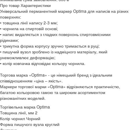
Про товар
Характеристики
Універсальний перманентний маркер Optima для написів на різних
поверхнях:
• товщина лінії напису 2-3 мм;
• чорнила на спиртовій основі;
• напис видаляється з гладких поверхонь спиртовмісними
рідинами;
• трикутна форма корпусу зручно тримається в руці;
• пишучий вузол зроблено із надміцного матеріалу, який
унеможливлює деформацію;
• колір ковпачка відповідає кольору чорнила.
Торгова марка «Optima» - це німецький бренд з ідеальним
співвідношенням «ціна – якість».
Маркери торгової марки «Optima» відрізняються практичністю,
багатою кольоровою гамою та широким асортиментом
різноманітних моделей.
Торгівельна марка
Optima
Товщина лінії, мм
2
Колір чорнил
Чорний
Форма пишучого вузла
круглий