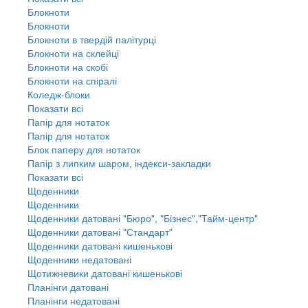
Блокноти
Блокноти
Блокноти в твердій палітурці
Блокноти на склейці
Блокноти на скобі
Блокноти на спіралі
Коледж-блоки
Показати всі
Папір для нотаток
Папір для нотаток
Блок паперу для нотаток
Папір з липким шаром, індекси-закладки
Показати всі
Щоденники
Щоденники
Щоденники датовані "Бюро", "Бізнес","Тайм-центр"
Щоденники датовані "Стандарт"
Щоденники датовані кишенькові
Щоденники недатовані
Щотижневики датовані кишенькові
Планінги датовані
Планінги недатовані