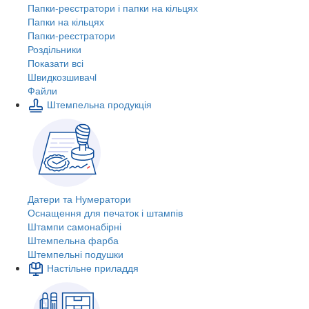
Папки-реєстратори і папки на кільцях
Папки на кільцях
Папки-реєстратори
Роздільники
Показати всі
Швидкозшивачi
Файли
Штемпельна продукція
Датери та Нумератори
Оснащення для печаток і штампів
Штампи самонабірні
Штемпельна фарба
Штемпельні подушки
Настільне приладдя