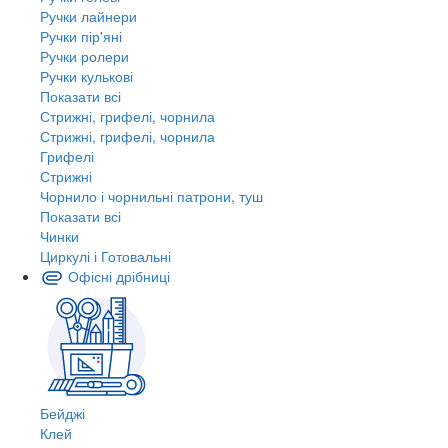
Ручки лайнери
Ручки пір'яні
Ручки ролери
Ручки кулькові
Показати всі
Стрижні, грифелі, чорнила
Стрижні, грифелі, чорнила
Грифелі
Стрижні
Чорнило і чорнильні патрони, туш
Показати всі
Чинки
Циркулі і Готовальні
Офісні дрібниці
Бейджі
Клей