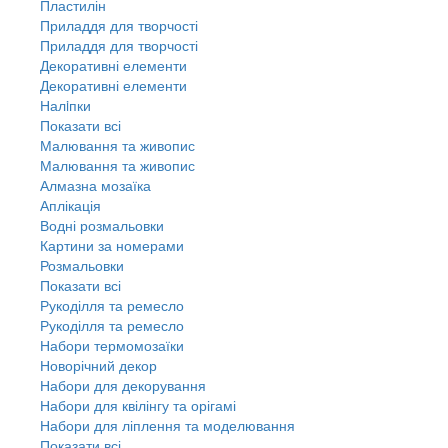
Пластилін
Приладдя для творчості
Приладдя для творчості
Декоративні елементи
Декоративні елементи
Налiпки
Показати всі
Малювання та живопис
Малювання та живопис
Алмазна мозаїка
Аплікація
Водні розмальовки
Картини за номерами
Розмальовки
Показати всі
Рукоділля та ремесло
Рукоділля та ремесло
Набори термомозаїки
Новорічний декор
Набори для декорування
Набори для квілінгу та орігамі
Набори для ліплення та моделювання
Показати всі