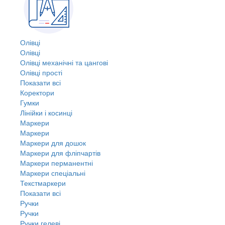
Олівці
Олівці
Олівці механічні та цангові
Олівці прості
Показати всі
Коректори
Гумки
Лінійки і косинці
Маркери
Маркери
Маркери для дошок
Маркери для фліпчартів
Маркери перманентні
Маркери спеціальні
Текстмаркери
Показати всі
Ручки
Ручки
Ручки гелеві