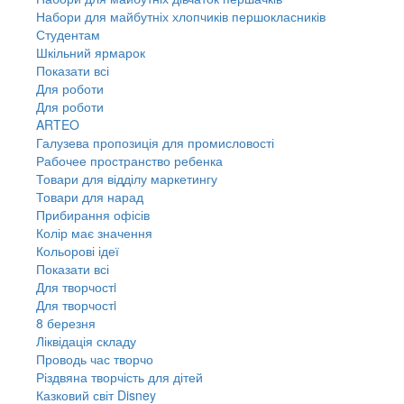
Набори для майбутніх хлопчиків першокласників
Студентам
Шкільний ярмарок
Показати всі
Для роботи
Для роботи
ARTEO
Галузева пропозиція для промисловості
Рабочее пространство ребенка
Товари для відділу маркетингу
Товари для нарад
Прибирання офісів
Колір має значення
Кольорові ідеї
Показати всі
Для творчостi
Для творчостi
8 березня
Ліквідація складу
Проводь час творчо
Різдвяна творчість для дітей
Казковий світ Disney