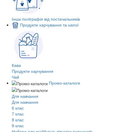
Інша поліграфія від постачальників
Продукти харчування та напої
Кава
Продукти харчування
Чай
Промо-каталоги
Для навчання
Для навчання
6 клас
7 клас
8 клас
9 клас
Набори для майбутніх дiвчаток першачкiв