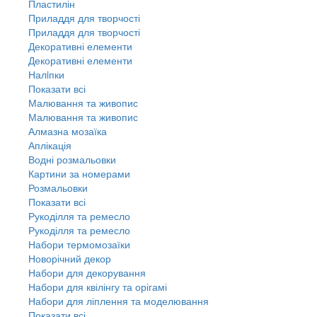
Пластилін
Приладдя для творчості
Приладдя для творчості
Декоративні елементи
Декоративні елементи
Налiпки
Показати всі
Малювання та живопис
Малювання та живопис
Алмазна мозаїка
Аплікація
Водні розмальовки
Картини за номерами
Розмальовки
Показати всі
Рукоділля та ремесло
Рукоділля та ремесло
Набори термомозаїки
Новорічний декор
Набори для декорування
Набори для квілінгу та орігамі
Набори для ліплення та моделювання
Показати всі