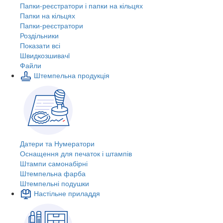
Папки-реєстратори і папки на кільцях
Папки на кільцях
Папки-реєстратори
Роздільники
Показати всі
Швидкозшивачi
Файли
Штемпельна продукція
Датери та Нумератори
Оснащення для печаток і штампів
Штампи самонабірні
Штемпельна фарба
Штемпельні подушки
Настільне приладдя