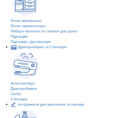
Лотки вертикальні
Лотки горизонтальні
Набори настільні та стакани для ручок
Підкладки
Підставки і диспенсери
Діркопробивачі та Степлери
Антистеплери
Діркопробивачі
Скоби
Степлери
Інструменти для креслення та письма