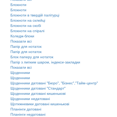
Блокноти
Блокноти
Блокноти в твердій палітурці
Блокноти на склейці
Блокноти на скобі
Блокноти на спіралі
Коледж-блоки
Показати всі
Папір для нотаток
Папір для нотаток
Блок паперу для нотаток
Папір з липким шаром, індекси-закладки
Показати всі
Щоденники
Щоденники
Щоденники датовані "Бюро", "Бізнес","Тайм-центр"
Щоденники датовані "Стандарт"
Щоденники датовані кишенькові
Щоденники недатовані
Щотижневики датовані кишенькові
Планінги датовані
Планінги недатовані