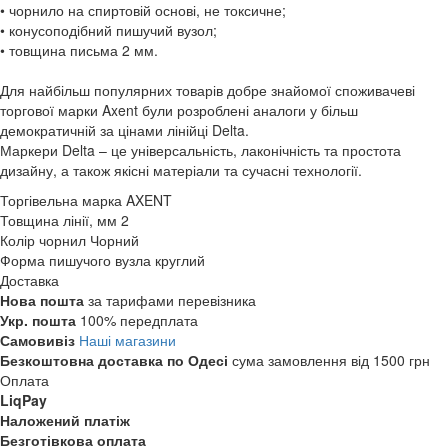
• чорнило на спиртовій основі, не токсичне;
• конусоподібний пишучий вузол;
• товщина письма 2 мм.
Для найбільш популярних товарів добре знайомої споживачеві
торгової марки Axent були розроблені аналоги у більш
демократичній за цінами лінійці Delta.
Маркери Delta – це універсальність, лаконічність та простота
дизайну, а також якісні матеріали та сучасні технології.
Торгівельна марка
AXENT
Товщина лінії, мм
2
Колір чорнил
Чорний
Форма пишучого вузла
круглий
Доставка
Нова пошта
за тарифами перевізника
Укр. пошта
100% передплата
Самовивіз
Наші магазини
Безкоштовна доставка по Одесі
сума замовлення від 1500 грн
Оплата
LiqPay
Наложений платіж
Безготівкова оплата