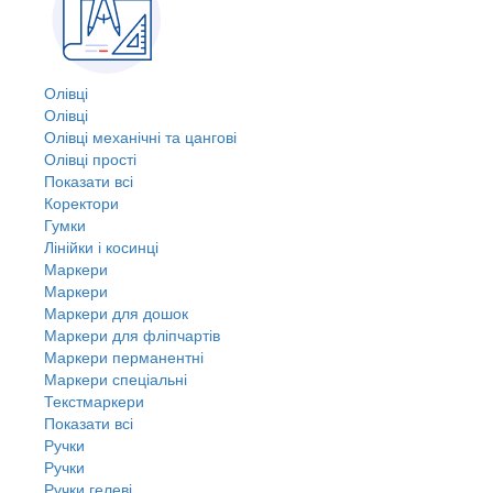
Олівці
Олівці
Олівці механічні та цангові
Олівці прості
Показати всі
Коректори
Гумки
Лінійки і косинці
Маркери
Маркери
Маркери для дошок
Маркери для фліпчартів
Маркери перманентні
Маркери спеціальні
Текстмаркери
Показати всі
Ручки
Ручки
Ручки гелеві