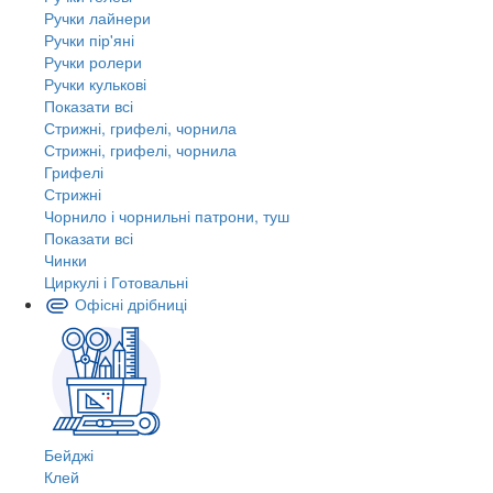
Ручки лайнери
Ручки пір'яні
Ручки ролери
Ручки кулькові
Показати всі
Стрижні, грифелі, чорнила
Стрижні, грифелі, чорнила
Грифелі
Стрижні
Чорнило і чорнильні патрони, туш
Показати всі
Чинки
Циркулі і Готовальні
Офісні дрібниці
Бейджі
Клей