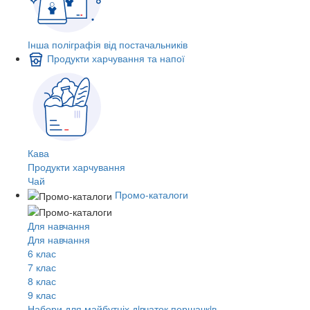
Інша поліграфія від постачальників
Продукти харчування та напої
Кава
Продукти харчування
Чай
Промо-каталоги
Для навчання
Для навчання
6 клас
7 клас
8 клас
9 клас
Набори для майбутніх дiвчаток першачкiв