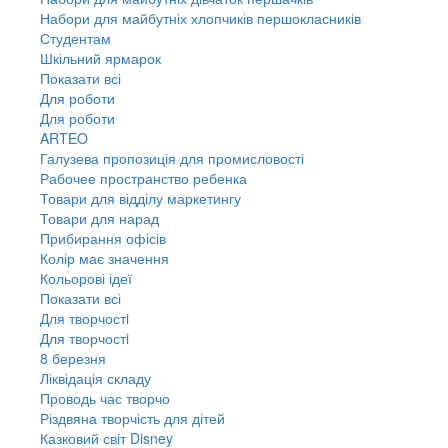
Набори для майбутніх хлопчиків першокласників
Студентам
Шкільний ярмарок
Показати всі
Для роботи
Для роботи
ARTEO
Галузева пропозиція для промисловості
Рабочее пространство ребенка
Товари для відділу маркетингу
Товари для нарад
Прибирання офісів
Колір має значення
Кольорові ідеї
Показати всі
Для творчостi
Для творчостi
8 березня
Ліквідація складу
Проводь час творчо
Різдвяна творчість для дітей
Казковий світ Disney