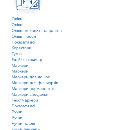
Олівці
Олівці
Олівці механічні та цангові
Олівці прості
Показати всі
Коректори
Гумки
Лінійки і косинці
Маркери
Маркери
Маркери для дошок
Маркери для фліпчартів
Маркери перманентні
Маркери спеціальні
Текстмаркери
Показати всі
Ручки
Ручки
Ручки гелеві
Ручки лайнери