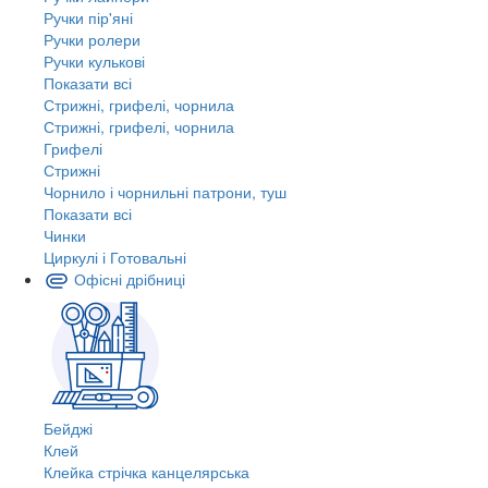
Ручки пір'яні
Ручки ролери
Ручки кулькові
Показати всі
Стрижні, грифелі, чорнила
Стрижні, грифелі, чорнила
Грифелі
Стрижні
Чорнило і чорнильні патрони, туш
Показати всі
Чинки
Циркулі і Готовальні
Офісні дрібниці
Бейджі
Клей
Клейка стрічка канцелярська