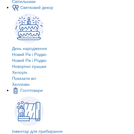
Світильники
Святковий декор
День народження
Новий Рік і Різдво
Новий Рік і Різдво
Новорічні іграшки
Хелоуін
Показати всі
Хелловін
Госптовари
Інвентар для прибирання