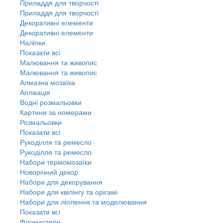
Приладдя для творчості
Приладдя для творчості
Декоративні елементи
Декоративні елементи
Налiпки
Показати всі
Малювання та живопис
Малювання та живопис
Алмазна мозаїка
Аплікація
Водні розмальовки
Картини за номерами
Розмальовки
Показати всі
Рукоділля та ремесло
Рукоділля та ремесло
Набори термомозаїки
Новорічний декор
Набори для декорування
Набори для квілінгу та орігамі
Набори для ліплення та моделювання
Показати всі
Фломастери