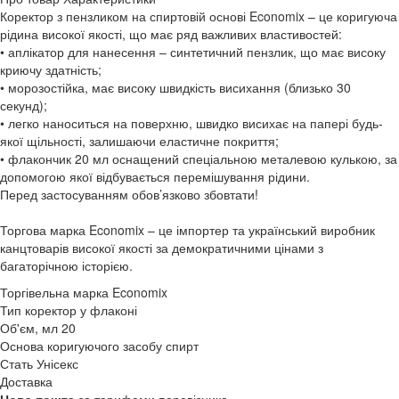
Коректор з пензликом на спиртовій основі Economix – це коригуюча
рідина високої якості, що має ряд важливих властивостей:
• аплікатор для нанесення – синтетичний пензлик, що має високу
криючу здатність;
• морозостійка, має високу швидкість висихання (близько 30
секунд);
• легко наноситься на поверхню, швидко висихає на папері будь-
якої щільності, залишаючи еластичне покриття;
• флакончик 20 мл оснащений спеціальною металевою кулькою, за
допомогою якої відбувається перемішування рідини.
Перед застосуванням обов’язково збовтати!
Торгова марка Economix – це імпортер та український виробник
канцтоварів високої якості за демократичними цінами з
багаторічною історією.
Торгівельна марка
Economix
Тип
коректор у флаконі
Об'єм, мл
20
Основа коригуючого засобу
спирт
Стать
Унісекс
Доставка