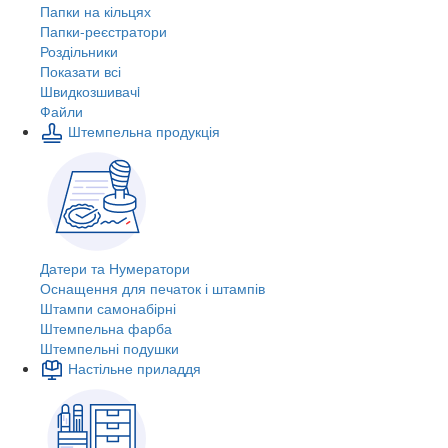
Папки на кільцях
Папки-реєстратори
Роздільники
Показати всі
Швидкозшивачi
Файли
Штемпельна продукція
Датери та Нумератори
Оснащення для печаток і штампів
Штампи самонабірні
Штемпельна фарба
Штемпельні подушки
Настільне приладдя