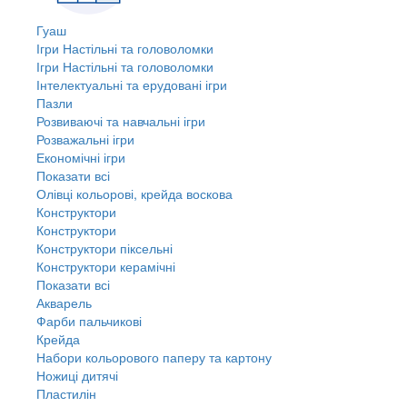
Гуаш
Ігри Настільні та головоломки
Ігри Настільні та головоломки
Інтелектуальні та ерудовані ігри
Пазли
Розвиваючі та навчальні ігри
Розважальні ігри
Економічні ігри
Показати всі
Олівці кольорові, крейда воскова
Конструктори
Конструктори
Конструктори піксельні
Конструктори керамічні
Показати всі
Акварель
Фарби пальчикові
Крейда
Набори кольорового паперу та картону
Ножиці дитячі
Пластилін