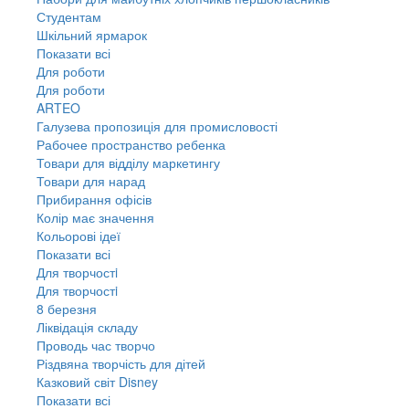
Студентам
Шкільний ярмарок
Показати всі
Для роботи
Для роботи
ARTEO
Галузева пропозиція для промисловості
Рабочее пространство ребенка
Товари для відділу маркетингу
Товари для нарад
Прибирання офісів
Колір має значення
Кольорові ідеї
Показати всі
Для творчостi
Для творчостi
8 березня
Ліквідація складу
Проводь час творчо
Різдвяна творчість для дітей
Казковий світ Disney
Показати всі