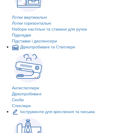
Лотки вертикальні
Лотки горизонтальні
Набори настільні та стакани для ручок
Підкладки
Підставки і диспенсери
Діркопробивачі та Степлери
Антистеплери
Діркопробивачі
Скоби
Степлери
Інструменти для креслення та письма