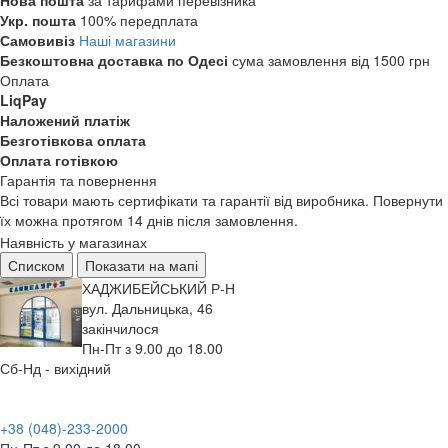
Нова пошта
за тарифами перевізника
Укр. пошта
100% передплата
Самовивіз
Наші магазини
Безкоштовна доставка по Одесі
сума замовлення від 1500 грн
Оплата
LiqPay
Наложений платіж
Безготівкова оплата
Оплата готівкою
Гарантія та повернення
Всі товари мають сертифікати та гарантії від виробника. Повернути
їх можна протягом 14 днів після замовлення.
Наявність у магазинах
Списком
Показати на мапі
ХАДЖИБЕЙСЬКИЙ Р-Н
вул. Дальницька, 46
закінчилося
Пн-Пт з 9.00 до 18.00
Сб-Нд - вихідний
+38 (048)-233-2000