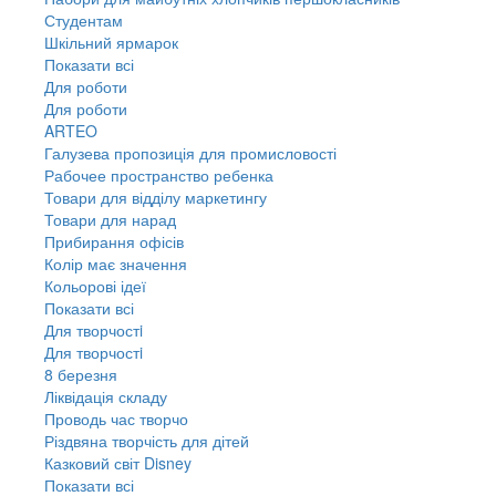
Студентам
Шкільний ярмарок
Показати всі
Для роботи
Для роботи
ARTEO
Галузева пропозиція для промисловості
Рабочее пространство ребенка
Товари для відділу маркетингу
Товари для нарад
Прибирання офісів
Колір має значення
Кольорові ідеї
Показати всі
Для творчостi
Для творчостi
8 березня
Ліквідація складу
Проводь час творчо
Різдвяна творчість для дітей
Казковий світ Disney
Показати всі