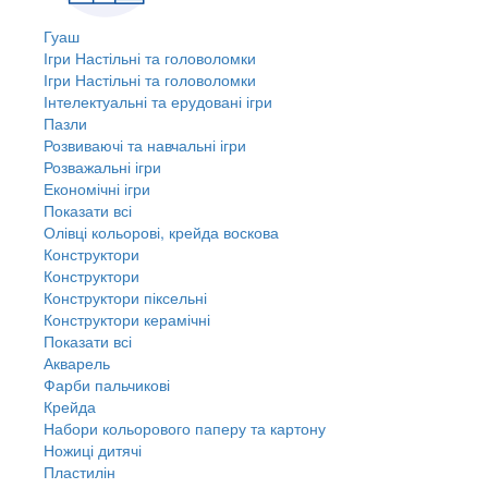
Гуаш
Ігри Настільні та головоломки
Ігри Настільні та головоломки
Інтелектуальні та ерудовані ігри
Пазли
Розвиваючі та навчальні ігри
Розважальні ігри
Економічні ігри
Показати всі
Олівці кольорові, крейда воскова
Конструктори
Конструктори
Конструктори піксельні
Конструктори керамічні
Показати всі
Акварель
Фарби пальчикові
Крейда
Набори кольорового паперу та картону
Ножиці дитячі
Пластилін