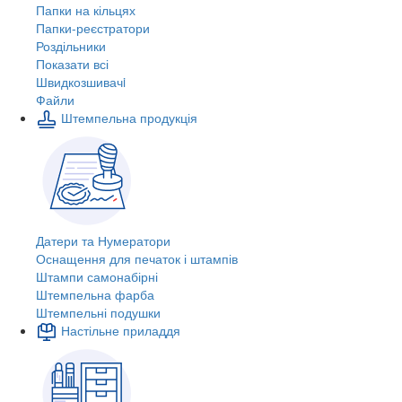
Папки на кільцях
Папки-реєстратори
Роздільники
Показати всі
Швидкозшивачi
Файли
Штемпельна продукція
Датери та Нумератори
Оснащення для печаток і штампів
Штампи самонабірні
Штемпельна фарба
Штемпельні подушки
Настільне приладдя