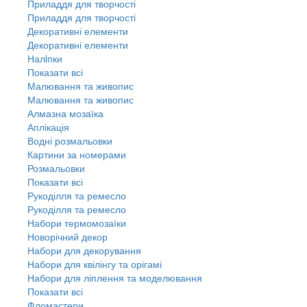
Приладдя для творчості
Приладдя для творчості
Декоративні елементи
Декоративні елементи
Налiпки
Показати всі
Малювання та живопис
Малювання та живопис
Алмазна мозаїка
Аплікація
Водні розмальовки
Картини за номерами
Розмальовки
Показати всі
Рукоділля та ремесло
Рукоділля та ремесло
Набори термомозаїки
Новорічний декор
Набори для декорування
Набори для квілінгу та орігамі
Набори для ліплення та моделювання
Показати всі
Фломастери