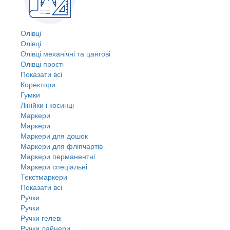
Олівці
Олівці
Олівці механічні та цангові
Олівці прості
Показати всі
Коректори
Гумки
Лінійки і косинці
Маркери
Маркери
Маркери для дошок
Маркери для фліпчартів
Маркери перманентні
Маркери спеціальні
Текстмаркери
Показати всі
Ручки
Ручки
Ручки гелеві
Ручки лайнери