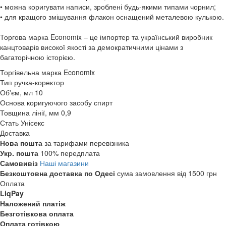
• можна коригувати написи, зроблені будь-якими типами чорнил;
• для кращого змішування флакон оснащений металевою кулькою.
Торгова марка Economix – це імпортер та український виробник
канцтоварів високої якості за демократичними цінами з
багаторічною історією.
Торгівельна марка
Economix
Тип
ручка-коректор
Об'єм, мл
10
Основа коригуючого засобу
спирт
Товщина лінії, мм
0,9
Стать
Унісекс
Доставка
Нова пошта
за тарифами перевізника
Укр. пошта
100% передплата
Самовивіз
Наші магазини
Безкоштовна доставка по Одесі
сума замовлення від 1500 грн
Оплата
LiqPay
Наложений платіж
Безготівкова оплата
Оплата готівкою