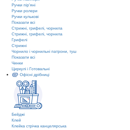
Ручки пір'яні
Ручки ролери
Ручки кулькові
Показати всі
Стрижні, грифелі, чорнила
Стрижні, грифелі, чорнила
Грифелі
Стрижні
Чорнило і чорнильні патрони, туш
Показати всі
Чинки
Циркулі і Готовальні
Офісні дрібниці
Бейджі
Клей
Клейка стрічка канцелярська