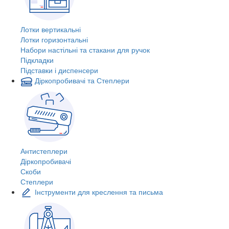
Лотки вертикальні
Лотки горизонтальні
Набори настільні та стакани для ручок
Підкладки
Підставки і диспенсери
Діркопробивачі та Степлери
Антистеплери
Діркопробивачі
Скоби
Степлери
Інструменти для креслення та письма