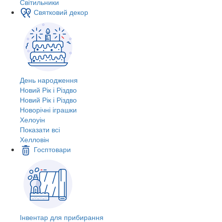
Світильники
Святковий декор
День народження
Новий Рік і Різдво
Новий Рік і Різдво
Новорічні іграшки
Хелоуін
Показати всі
Хелловін
Госптовари
Інвентар для прибирання