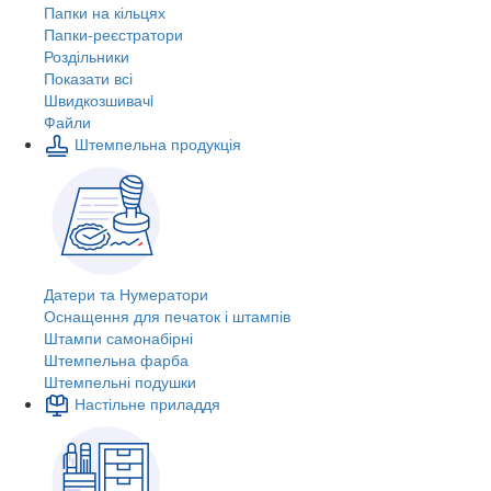
Папки на кільцях
Папки-реєстратори
Роздільники
Показати всі
Швидкозшивачi
Файли
Штемпельна продукція
Датери та Нумератори
Оснащення для печаток і штампів
Штампи самонабірні
Штемпельна фарба
Штемпельні подушки
Настільне приладдя