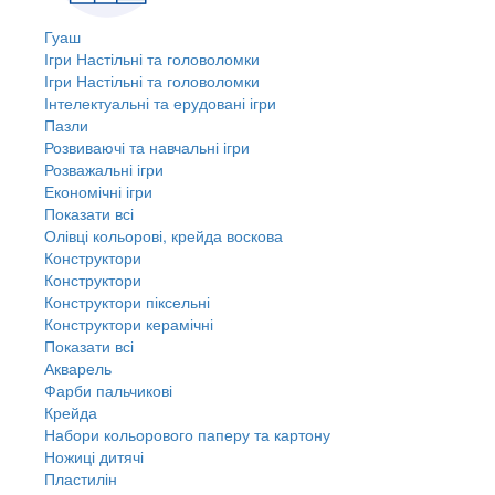
Гуаш
Ігри Настільні та головоломки
Ігри Настільні та головоломки
Інтелектуальні та ерудовані ігри
Пазли
Розвиваючі та навчальні ігри
Розважальні ігри
Економічні ігри
Показати всі
Олівці кольорові, крейда воскова
Конструктори
Конструктори
Конструктори піксельні
Конструктори керамічні
Показати всі
Акварель
Фарби пальчикові
Крейда
Набори кольорового паперу та картону
Ножиці дитячі
Пластилін