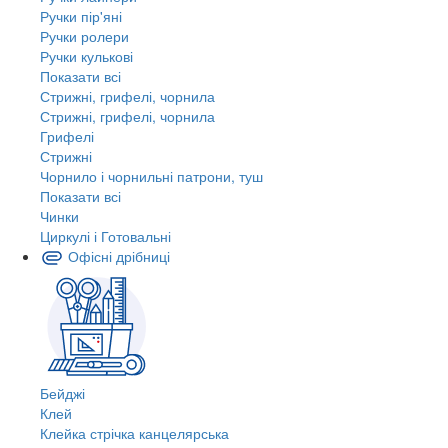
Ручки пір'яні
Ручки ролери
Ручки кулькові
Показати всі
Стрижні, грифелі, чорнила
Стрижні, грифелі, чорнила
Грифелі
Стрижні
Чорнило і чорнильні патрони, туш
Показати всі
Чинки
Циркулі і Готовальні
Офісні дрібниці
Бейджі
Клей
Клейка стрічка канцелярська