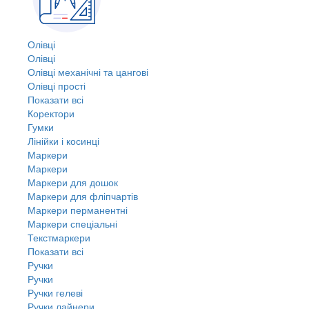
Олівці
Олівці
Олівці механічні та цангові
Олівці прості
Показати всі
Коректори
Гумки
Лінійки і косинці
Маркери
Маркери
Маркери для дошок
Маркери для фліпчартів
Маркери перманентні
Маркери спеціальні
Текстмаркери
Показати всі
Ручки
Ручки
Ручки гелеві
Ручки лайнери