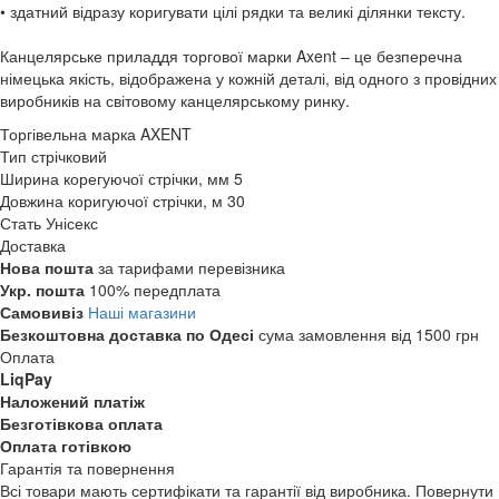
• здатний відразу коригувати цілі рядки та великі ділянки тексту.
Канцелярське приладдя торгової марки Axent – це безперечна
німецька якість, відображена у кожній деталі, від одного з провідних
виробників на світовому канцелярському ринку.
Торгівельна марка
AXENT
Тип
стрічковий
Ширина корегуючої стрічки, мм
5
Довжина коригуючої стрічки, м
30
Стать
Унісекс
Доставка
Нова пошта
за тарифами перевізника
Укр. пошта
100% передплата
Самовивіз
Наші магазини
Безкоштовна доставка по Одесі
сума замовлення від 1500 грн
Оплата
LiqPay
Наложений платіж
Безготівкова оплата
Оплата готівкою
Гарантія та повернення
Всі товари мають сертифікати та гарантії від виробника. Повернути