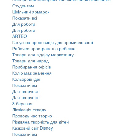
Студентам
Шкільний ярмарок
Показати всі
Для роботи
Для роботи
ARTEO
Галузева пропозиція для промисловості
Рабочее пространство ребенка
Товари для відділу маркетингу
Товари для нарад
Прибирання офісів
Колір має значення
Кольорові ідеї
Показати всі
Для творчостi
Для творчостi
8 березня
Ліквідація складу
Проводь час творчо
Різдвяна творчість для дітей
Казковий світ Disney
Показати всі