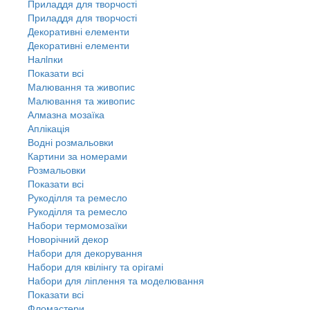
Приладдя для творчості
Приладдя для творчості
Декоративні елементи
Декоративні елементи
Налiпки
Показати всі
Малювання та живопис
Малювання та живопис
Алмазна мозаїка
Аплікація
Водні розмальовки
Картини за номерами
Розмальовки
Показати всі
Рукоділля та ремесло
Рукоділля та ремесло
Набори термомозаїки
Новорічний декор
Набори для декорування
Набори для квілінгу та орігамі
Набори для ліплення та моделювання
Показати всі
Фломастери