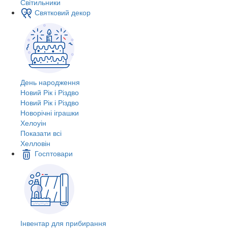
Світильники
Святковий декор
День народження
Новий Рік і Різдво
Новий Рік і Різдво
Новорічні іграшки
Хелоуін
Показати всі
Хелловін
Госптовари
Інвентар для прибирання