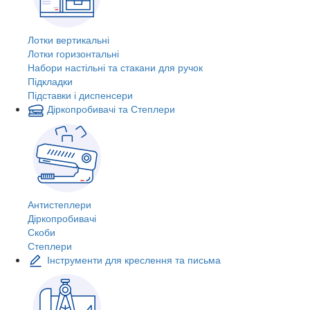
Лотки вертикальні
Лотки горизонтальні
Набори настільні та стакани для ручок
Підкладки
Підставки і диспенсери
Діркопробивачі та Степлери
Антистеплери
Діркопробивачі
Скоби
Степлери
Інструменти для креслення та письма