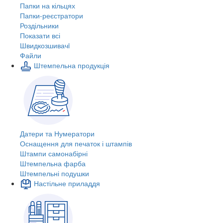
Папки на кільцях
Папки-реєстратори
Роздільники
Показати всі
Швидкозшивачi
Файли
Штемпельна продукція
Датери та Нумератори
Оснащення для печаток і штампів
Штампи самонабірні
Штемпельна фарба
Штемпельні подушки
Настільне приладдя