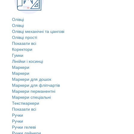
Олівці
Олівці
Олівці механічні та цангові
Олівці прості
Показати всі
Коректори
Гумки
Лінійки і косинці
Маркери
Маркери
Маркери для дошок
Маркери для фліпчартів
Маркери перманентні
Маркери спеціальні
Текстмаркери
Показати всі
Ручки
Ручки
Ручки гелеві
Ручки лайнери