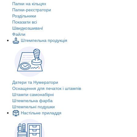
Папки на кільцях
Папки-реєстратори
Роздільники
Показати всі
Швидкозшивачi
Файли
Штемпельна продукція
Датери та Нумератори
Оснащення для печаток і штампів
Штампи самонабірні
Штемпельна фарба
Штемпельні подушки
Настільне приладдя