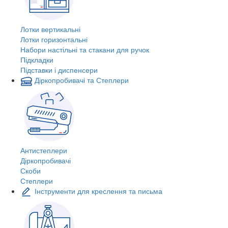
Лотки вертикальні
Лотки горизонтальні
Набори настільні та стакани для ручок
Підкладки
Підставки і диспенсери
Діркопробивачі та Степлери
Антистеплери
Діркопробивачі
Скоби
Степлери
Інструменти для креслення та письма