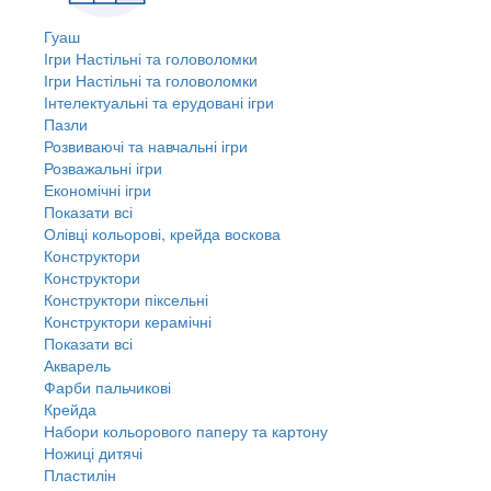
Гуаш
Ігри Настільні та головоломки
Ігри Настільні та головоломки
Інтелектуальні та ерудовані ігри
Пазли
Розвиваючі та навчальні ігри
Розважальні ігри
Економічні ігри
Показати всі
Олівці кольорові, крейда воскова
Конструктори
Конструктори
Конструктори піксельні
Конструктори керамічні
Показати всі
Акварель
Фарби пальчикові
Крейда
Набори кольорового паперу та картону
Ножиці дитячі
Пластилін