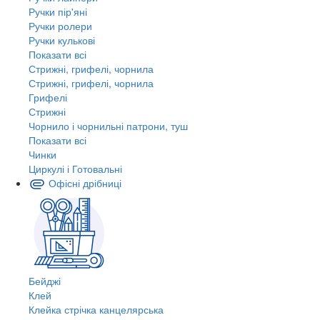
Ручки пір'яні
Ручки ролери
Ручки кулькові
Показати всі
Стрижні, грифелі, чорнила
Стрижні, грифелі, чорнила
Грифелі
Стрижні
Чорнило і чорнильні патрони, туш
Показати всі
Чинки
Циркулі і Готовальні
Офісні дрібниці
Бейджі
Клей
Клейка стрічка канцелярська