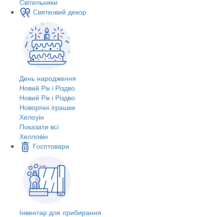
Світильники
Святковий декор
День народження
Новий Рік і Різдво
Новий Рік і Різдво
Новорічні іграшки
Хелоуін
Показати всі
Хелловін
Госптовари
Інвентар для прибирання