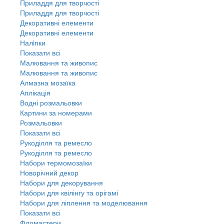
Приладдя для творчості
Приладдя для творчості
Декоративні елементи
Декоративні елементи
Налiпки
Показати всі
Малювання та живопис
Малювання та живопис
Алмазна мозаїка
Аплікація
Водні розмальовки
Картини за номерами
Розмальовки
Показати всі
Рукоділля та ремесло
Рукоділля та ремесло
Набори термомозаїки
Новорічний декор
Набори для декорування
Набори для квілінгу та орігамі
Набори для ліплення та моделювання
Показати всі
Фломастери