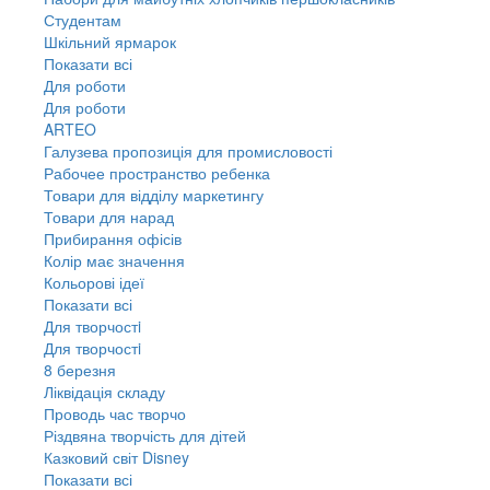
Студентам
Шкільний ярмарок
Показати всі
Для роботи
Для роботи
ARTEO
Галузева пропозиція для промисловості
Рабочее пространство ребенка
Товари для відділу маркетингу
Товари для нарад
Прибирання офісів
Колір має значення
Кольорові ідеї
Показати всі
Для творчостi
Для творчостi
8 березня
Ліквідація складу
Проводь час творчо
Різдвяна творчість для дітей
Казковий світ Disney
Показати всі