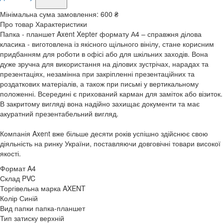
Мінімальна сума замовлення:
600 ₴
Про товар
Характеристики
Папка - планшет Axent Xepter формату А4 – справжня ділова
класика - виготовлена із якісного щільного вінілу, стане корисним
придбанням для роботи в офісі або для шкільних заходів. Вона
дуже зручна для використання на ділових зустрічах, нарадах та
презентаціях, незамінна при закріпленні презентаційних та
роздаткових матеріалів, а також при письмі у вертикальному
положенні. Всередині є прихований карман для заміток або візиток.
В закритому вигляді вона надійно захищає документи та має
акуратний презентабельний вигляд.
Компанія Axent вже більше десяти років успішно здійснює свою
діяльність на ринку України, поставляючи довговічні товари високої
якості.
Формат
A4
Склад
PVC
Торгівельна марка
AXENT
Колір
Синій
Вид папки
папка-планшет
Тип затиску
верхній