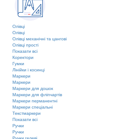
Олівці
Олівці
Олівці механічні та цангові
Олівці прості
Показати всі
Коректори
Гумки
Лінійки і косинці
Маркери
Маркери
Маркери для дошок
Маркери для фліпчартів
Маркери перманентні
Маркери спеціальні
Текстмаркери
Показати всі
Ручки
Ручки
Ручки гелеві