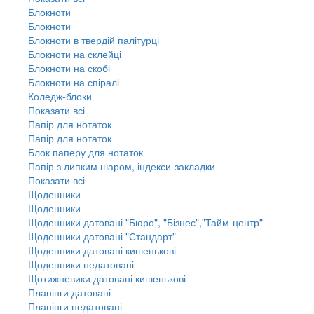
Блокноти
Блокноти
Блокноти в твердій палітурці
Блокноти на склейці
Блокноти на скобі
Блокноти на спіралі
Коледж-блоки
Показати всі
Папір для нотаток
Папір для нотаток
Блок паперу для нотаток
Папір з липким шаром, індекси-закладки
Показати всі
Щоденники
Щоденники
Щоденники датовані "Бюро", "Бізнес","Тайм-центр"
Щоденники датовані "Стандарт"
Щоденники датовані кишенькові
Щоденники недатовані
Щотижневики датовані кишенькові
Планінги датовані
Планінги недатовані