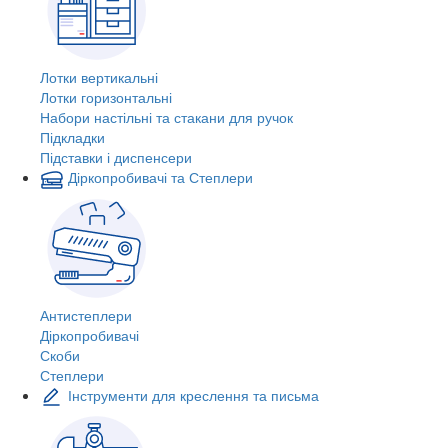
Лотки вертикальні
Лотки горизонтальні
Набори настільні та стакани для ручок
Підкладки
Підставки і диспенсери
Діркопробивачі та Степлери
Антистеплери
Діркопробивачі
Скоби
Степлери
Інструменти для креслення та письма