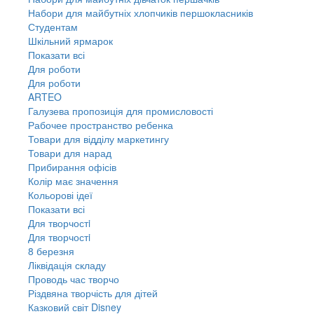
Набори для майбутніх хлопчиків першокласників
Студентам
Шкільний ярмарок
Показати всі
Для роботи
Для роботи
ARTEO
Галузева пропозиція для промисловості
Рабочее пространство ребенка
Товари для відділу маркетингу
Товари для нарад
Прибирання офісів
Колір має значення
Кольорові ідеї
Показати всі
Для творчостi
Для творчостi
8 березня
Ліквідація складу
Проводь час творчо
Різдвяна творчість для дітей
Казковий світ Disney