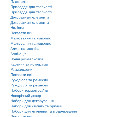
Пластилін
Приладдя для творчості
Приладдя для творчості
Декоративні елементи
Декоративні елементи
Налiпки
Показати всі
Малювання та живопис
Малювання та живопис
Алмазна мозаїка
Аплікація
Водні розмальовки
Картини за номерами
Розмальовки
Показати всі
Рукоділля та ремесло
Рукоділля та ремесло
Набори термомозаїки
Новорічний декор
Набори для декорування
Набори для квілінгу та орігамі
Набори для ліплення та моделювання
Показати всі