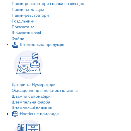
Папки-реєстратори і папки на кільцях
Папки на кільцях
Папки-реєстратори
Роздільники
Показати всі
Швидкозшивачi
Файли
Штемпельна продукція
Датери та Нумератори
Оснащення для печаток і штампів
Штампи самонабірні
Штемпельна фарба
Штемпельні подушки
Настільне приладдя