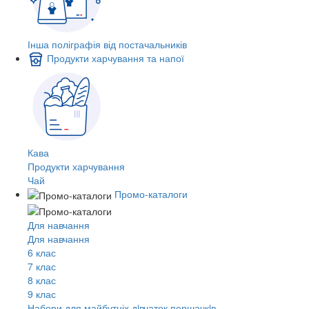
Інша поліграфія від постачальників
Продукти харчування та напої
Кава
Продукти харчування
Чай
Промо-каталоги
Для навчання
Для навчання
6 клас
7 клас
8 клас
9 клас
Набори для майбутніх дiвчаток першачкiв