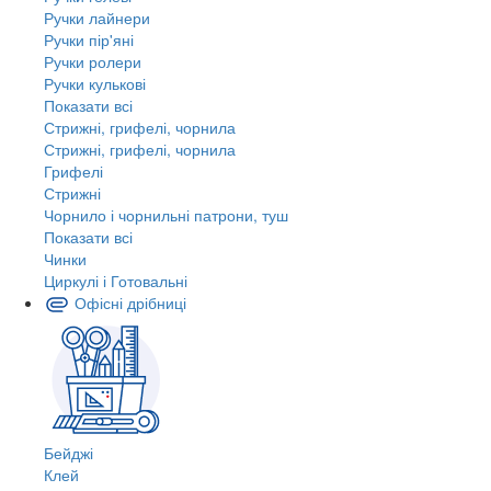
Ручки лайнери
Ручки пір'яні
Ручки ролери
Ручки кулькові
Показати всі
Стрижні, грифелі, чорнила
Стрижні, грифелі, чорнила
Грифелі
Стрижні
Чорнило і чорнильні патрони, туш
Показати всі
Чинки
Циркулі і Готовальні
Офісні дрібниці
Бейджі
Клей