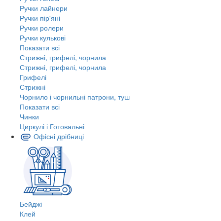
Ручки лайнери
Ручки пір'яні
Ручки ролери
Ручки кулькові
Показати всі
Стрижні, грифелі, чорнила
Стрижні, грифелі, чорнила
Грифелі
Стрижні
Чорнило і чорнильні патрони, туш
Показати всі
Чинки
Циркулі і Готовальні
Офісні дрібниці
Бейджі
Клей