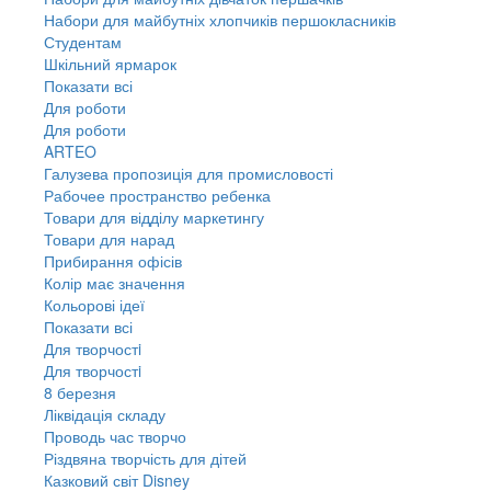
Набори для майбутніх хлопчиків першокласників
Студентам
Шкільний ярмарок
Показати всі
Для роботи
Для роботи
ARTEO
Галузева пропозиція для промисловості
Рабочее пространство ребенка
Товари для відділу маркетингу
Товари для нарад
Прибирання офісів
Колір має значення
Кольорові ідеї
Показати всі
Для творчостi
Для творчостi
8 березня
Ліквідація складу
Проводь час творчо
Різдвяна творчість для дітей
Казковий світ Disney