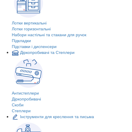
Лотки вертикальні
Лотки горизонтальні
Набори настільні та стакани для ручок
Підкладки
Підставки і диспенсери
Діркопробивачі та Степлери
Антистеплери
Діркопробивачі
Скоби
Степлери
Інструменти для креслення та письма