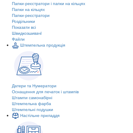
Папки-реєстратори і папки на кільцях
Папки на кільцях
Папки-реєстратори
Роздільники
Показати всі
Швидкозшивачi
Файли
Штемпельна продукція
Датери та Нумератори
Оснащення для печаток і штампів
Штампи самонабірні
Штемпельна фарба
Штемпельні подушки
Настільне приладдя