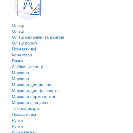
Олівці
Олівці
Олівці механічні та цангові
Олівці прості
Показати всі
Коректори
Гумки
Лінійки і косинці
Маркери
Маркери
Маркери для дошок
Маркери для фліпчартів
Маркери перманентні
Маркери спеціальні
Текстмаркери
Показати всі
Ручки
Ручки
Ручки гелеві