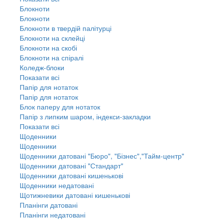
Блокноти
Блокноти
Блокноти в твердій палітурці
Блокноти на склейці
Блокноти на скобі
Блокноти на спіралі
Коледж-блоки
Показати всі
Папір для нотаток
Папір для нотаток
Блок паперу для нотаток
Папір з липким шаром, індекси-закладки
Показати всі
Щоденники
Щоденники
Щоденники датовані "Бюро", "Бізнес","Тайм-центр"
Щоденники датовані "Стандарт"
Щоденники датовані кишенькові
Щоденники недатовані
Щотижневики датовані кишенькові
Планінги датовані
Планінги недатовані