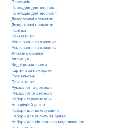
Пластилін
Приладдя для творчості
Приладдя для творчості
Декоративні елементи
Декоративні елементи
Налiпки
Показати всі
Малювання та живопис
Малювання та живопис
Алмазна мозаїка
Аплікація
Водні розмальовки
Картини за номерами
Розмальовки
Показати всі
Рукоділля та ремесло
Рукоділля та ремесло
Набори термомозаїки
Новорічний декор
Набори для декорування
Набори для квілінгу та орігамі
Набори для ліплення та моделювання
Показати всі