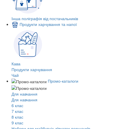
Інша поліграфія від постачальників
Продукти харчування та напої
Кава
Продукти харчування
Чай
Промо-каталоги
Для навчання
Для навчання
6 клас
7 клас
8 клас
9 клас
Набори для майбутніх дiвчаток першачкiв