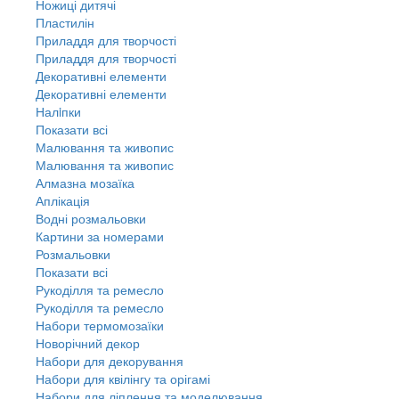
Ножиці дитячі
Пластилін
Приладдя для творчості
Приладдя для творчості
Декоративні елементи
Декоративні елементи
Налiпки
Показати всі
Малювання та живопис
Малювання та живопис
Алмазна мозаїка
Аплікація
Водні розмальовки
Картини за номерами
Розмальовки
Показати всі
Рукоділля та ремесло
Рукоділля та ремесло
Набори термомозаїки
Новорічний декор
Набори для декорування
Набори для квілінгу та орігамі
Набори для ліплення та моделювання