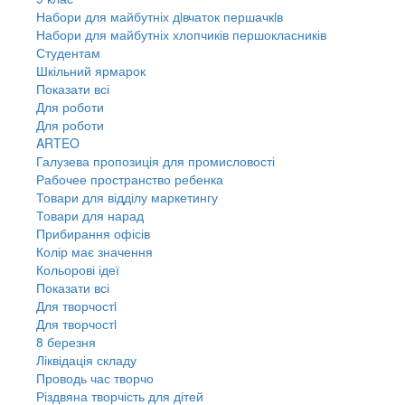
Набори для майбутніх дiвчаток першачкiв
Набори для майбутніх хлопчиків першокласників
Студентам
Шкільний ярмарок
Показати всі
Для роботи
Для роботи
ARTEO
Галузева пропозиція для промисловості
Рабочее пространство ребенка
Товари для відділу маркетингу
Товари для нарад
Прибирання офісів
Колір має значення
Кольорові ідеї
Показати всі
Для творчостi
Для творчостi
8 березня
Ліквідація складу
Проводь час творчо
Різдвяна творчість для дітей