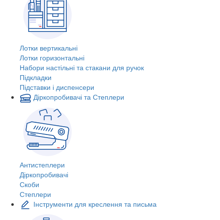
Лотки вертикальні
Лотки горизонтальні
Набори настільні та стакани для ручок
Підкладки
Підставки і диспенсери
Діркопробивачі та Степлери
Антистеплери
Діркопробивачі
Скоби
Степлери
Інструменти для креслення та письма