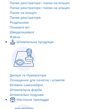
Папки-реєстратори і папки на кільцях
Папки-реєстратори і папки на кільцях
Папки на кільцях
Папки-реєстратори
Роздільники
Показати всі
Швидкозшивачi
Файли
Штемпельна продукція
Датери та Нумератори
Оснащення для печаток і штампів
Штампи самонабірні
Штемпельна фарба
Штемпельні подушки
Настільне приладдя