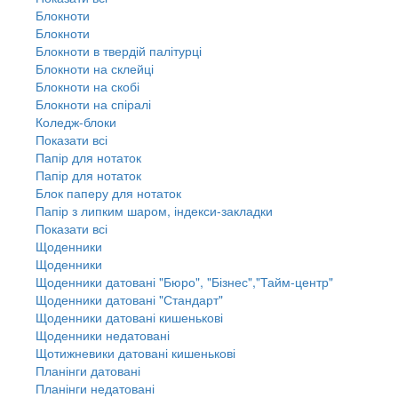
Блокноти
Блокноти
Блокноти в твердій палітурці
Блокноти на склейці
Блокноти на скобі
Блокноти на спіралі
Коледж-блоки
Показати всі
Папір для нотаток
Папір для нотаток
Блок паперу для нотаток
Папір з липким шаром, індекси-закладки
Показати всі
Щоденники
Щоденники
Щоденники датовані "Бюро", "Бізнес","Тайм-центр"
Щоденники датовані "Стандарт"
Щоденники датовані кишенькові
Щоденники недатовані
Щотижневики датовані кишенькові
Планінги датовані
Планінги недатовані