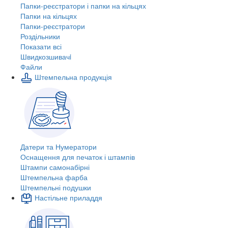
Папки-реєстратори і папки на кільцях
Папки на кільцях
Папки-реєстратори
Роздільники
Показати всі
Швидкозшивачi
Файли
Штемпельна продукція
Датери та Нумератори
Оснащення для печаток і штампів
Штампи самонабірні
Штемпельна фарба
Штемпельні подушки
Настільне приладдя