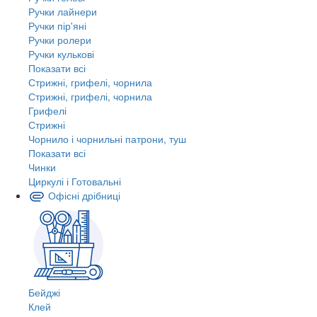
Ручки лайнери
Ручки пір'яні
Ручки ролери
Ручки кулькові
Показати всі
Стрижні, грифелі, чорнила
Стрижні, грифелі, чорнила
Грифелі
Стрижні
Чорнило і чорнильні патрони, туш
Показати всі
Чинки
Циркулі і Готовальні
Офісні дрібниці
Бейджі
Клей