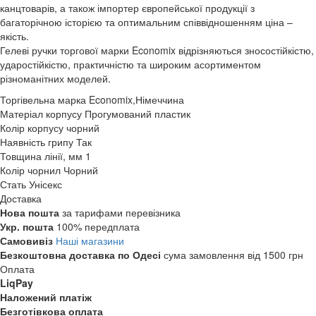
канцтоварів, а також імпортер європейської продукції з
багаторічною історією та оптимальним співвідношенням ціна –
якість.
Гелеві ручки торгової марки Economix відрізняються зносостійкістю,
ударостійкістю, практичністю та широким асортиментом
різноманітних моделей.
Торгівельна марка
Economix,Німеччина
Матеріал корпусу
Прогумований пластик
Колір корпусу
чорний
Наявність грипу
Так
Товщина лінії, мм
1
Колір чорнил
Чорний
Стать
Унісекс
Доставка
Нова пошта
за тарифами перевізника
Укр. пошта
100% передплата
Самовивіз
Наші магазини
Безкоштовна доставка по Одесі
сума замовлення від 1500 грн
Оплата
LiqPay
Наложений платіж
Безготівкова оплата