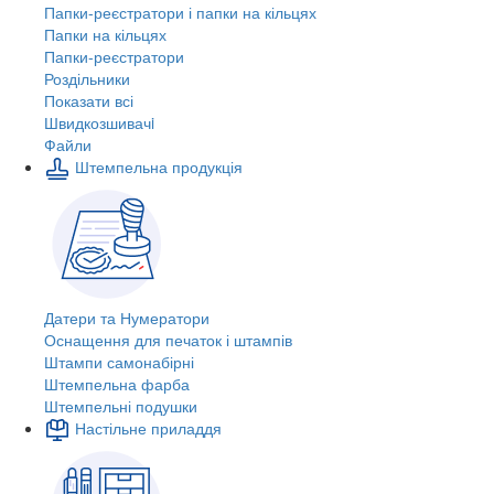
Папки-реєстратори і папки на кільцях
Папки на кільцях
Папки-реєстратори
Роздільники
Показати всі
Швидкозшивачi
Файли
Штемпельна продукція
Датери та Нумератори
Оснащення для печаток і штампів
Штампи самонабірні
Штемпельна фарба
Штемпельні подушки
Настільне приладдя