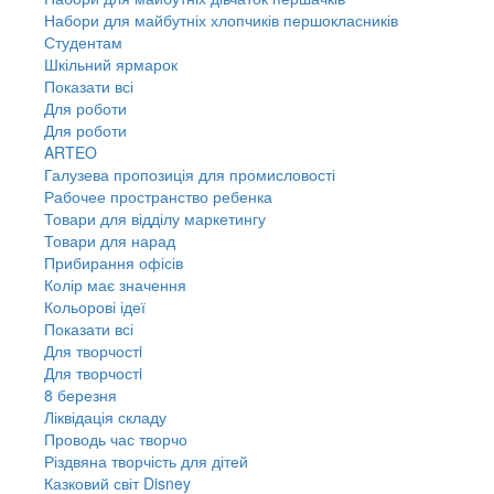
Набори для майбутніх хлопчиків першокласників
Студентам
Шкільний ярмарок
Показати всі
Для роботи
Для роботи
ARTEO
Галузева пропозиція для промисловості
Рабочее пространство ребенка
Товари для відділу маркетингу
Товари для нарад
Прибирання офісів
Колір має значення
Кольорові ідеї
Показати всі
Для творчостi
Для творчостi
8 березня
Ліквідація складу
Проводь час творчо
Різдвяна творчість для дітей
Казковий світ Disney