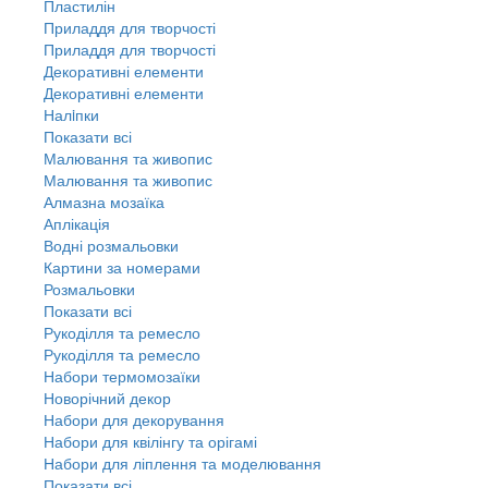
Пластилін
Приладдя для творчості
Приладдя для творчості
Декоративні елементи
Декоративні елементи
Налiпки
Показати всі
Малювання та живопис
Малювання та живопис
Алмазна мозаїка
Аплікація
Водні розмальовки
Картини за номерами
Розмальовки
Показати всі
Рукоділля та ремесло
Рукоділля та ремесло
Набори термомозаїки
Новорічний декор
Набори для декорування
Набори для квілінгу та орігамі
Набори для ліплення та моделювання
Показати всі