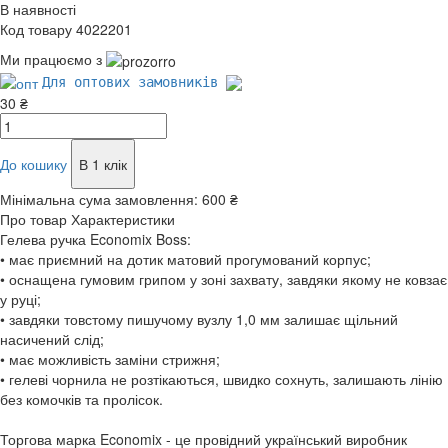
В наявності
Код товару 4022201
Ми працюємо з
Для оптових замовників
30 ₴
До кошику
В 1 клік
Мінімальна сума замовлення:
600 ₴
Про товар
Характеристики
Гелева ручка Economix Boss:
• має приємний на дотик матовий прогумований корпус;
• оснащена гумовим грипом у зоні захвату, завдяки якому не ковзає
у руці;
• завдяки товстому пишучому вузлу 1,0 мм залишає щільний
насичений слід;
• має можливість заміни стрижня;
• гелеві чорнила не розтікаються, швидко сохнуть, залишають лінію
без комочків та пролісок.
Торгова марка Economix - це провідний український виробник