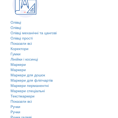
Олівці
Олівці
Олівці механічні та цангові
Олівці прості
Показати всі
Коректори
Гумки
Лінійки і косинці
Маркери
Маркери
Маркери для дошок
Маркери для фліпчартів
Маркери перманентні
Маркери спеціальні
Текстмаркери
Показати всі
Ручки
Ручки
Ручки гелеві