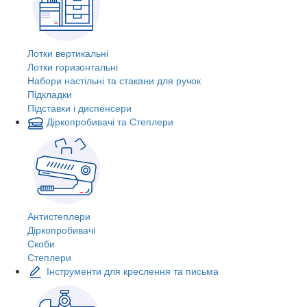
Лотки вертикальні
Лотки горизонтальні
Набори настільні та стакани для ручок
Підкладки
Підставки і диспенсери
Діркопробивачі та Степлери
Антистеплери
Діркопробивачі
Скоби
Степлери
Інструменти для креслення та письма