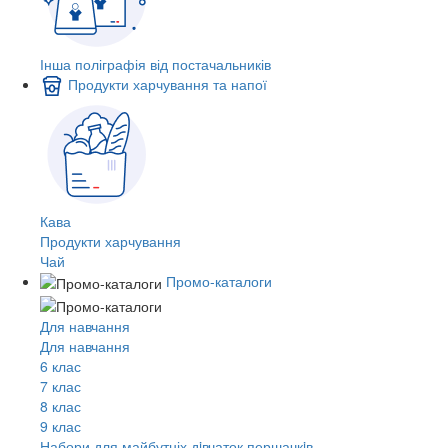
Інша поліграфія від постачальників
Продукти харчування та напої
Кава
Продукти харчування
Чай
Промо-каталоги
Для навчання
Для навчання
6 клас
7 клас
8 клас
9 клас
Набори для майбутніх дiвчаток першачкiв