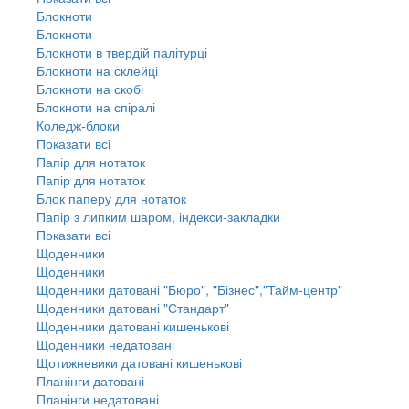
Блокноти
Блокноти
Блокноти в твердій палітурці
Блокноти на склейці
Блокноти на скобі
Блокноти на спіралі
Коледж-блоки
Показати всі
Папір для нотаток
Папір для нотаток
Блок паперу для нотаток
Папір з липким шаром, індекси-закладки
Показати всі
Щоденники
Щоденники
Щоденники датовані "Бюро", "Бізнес","Тайм-центр"
Щоденники датовані "Стандарт"
Щоденники датовані кишенькові
Щоденники недатовані
Щотижневики датовані кишенькові
Планінги датовані
Планінги недатовані