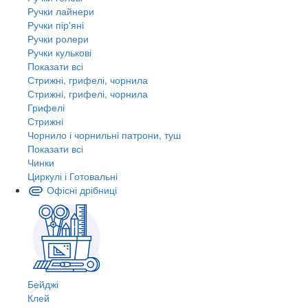
Ручки лайнери
Ручки пір'яні
Ручки ролери
Ручки кулькові
Показати всі
Стрижні, грифелі, чорнила
Стрижні, грифелі, чорнила
Грифелі
Стрижні
Чорнило і чорнильні патрони, туш
Показати всі
Чинки
Циркулі і Готовальні
Офісні дрібниці
Бейджі
Клей