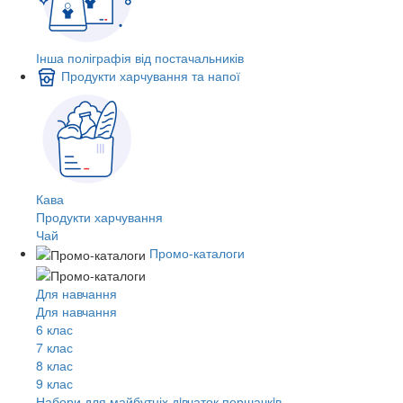
Інша поліграфія від постачальників
Продукти харчування та напої
Кава
Продукти харчування
Чай
Промо-каталоги
Для навчання
Для навчання
6 клас
7 клас
8 клас
9 клас
Набори для майбутніх дiвчаток першачкiв