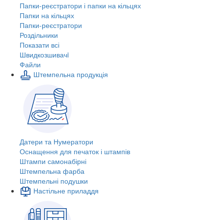
Папки-реєстратори і папки на кільцях
Папки на кільцях
Папки-реєстратори
Роздільники
Показати всі
Швидкозшивачi
Файли
Штемпельна продукція
Датери та Нумератори
Оснащення для печаток і штампів
Штампи самонабірні
Штемпельна фарба
Штемпельні подушки
Настільне приладдя