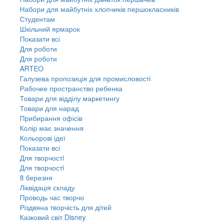
Набори для майбутніх хлопчиків першокласників
Студентам
Шкільний ярмарок
Показати всі
Для роботи
Для роботи
ARTEO
Галузева пропозиція для промисловості
Рабочее пространство ребенка
Товари для відділу маркетингу
Товари для нарад
Прибирання офісів
Колір має значення
Кольорові ідеї
Показати всі
Для творчостi
Для творчостi
8 березня
Ліквідація складу
Проводь час творчо
Різдвяна творчість для дітей
Казковий світ Disney