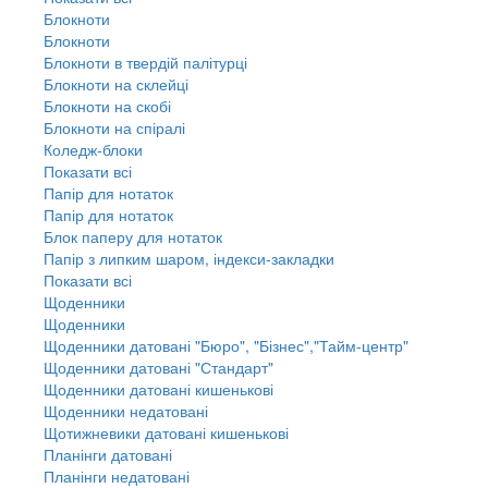
Блокноти
Блокноти
Блокноти в твердій палітурці
Блокноти на склейці
Блокноти на скобі
Блокноти на спіралі
Коледж-блоки
Показати всі
Папір для нотаток
Папір для нотаток
Блок паперу для нотаток
Папір з липким шаром, індекси-закладки
Показати всі
Щоденники
Щоденники
Щоденники датовані "Бюро", "Бізнес","Тайм-центр"
Щоденники датовані "Стандарт"
Щоденники датовані кишенькові
Щоденники недатовані
Щотижневики датовані кишенькові
Планінги датовані
Планінги недатовані