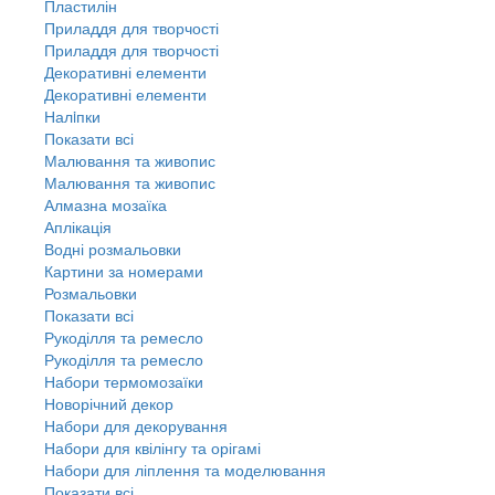
Пластилін
Приладдя для творчості
Приладдя для творчості
Декоративні елементи
Декоративні елементи
Налiпки
Показати всі
Малювання та живопис
Малювання та живопис
Алмазна мозаїка
Аплікація
Водні розмальовки
Картини за номерами
Розмальовки
Показати всі
Рукоділля та ремесло
Рукоділля та ремесло
Набори термомозаїки
Новорічний декор
Набори для декорування
Набори для квілінгу та орігамі
Набори для ліплення та моделювання
Показати всі