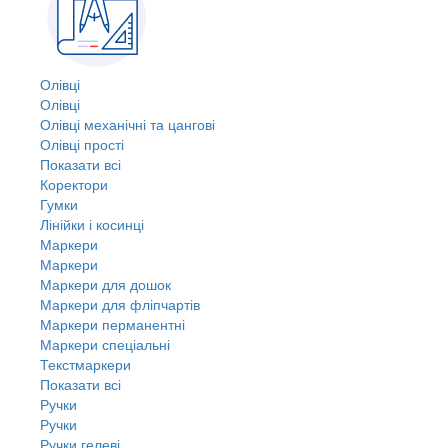
Олівці
Олівці
Олівці механічні та цангові
Олівці прості
Показати всі
Коректори
Гумки
Лінійки і косинці
Маркери
Маркери
Маркери для дошок
Маркери для фліпчартів
Маркери перманентні
Маркери спеціальні
Текстмаркери
Показати всі
Ручки
Ручки
Ручки гелеві