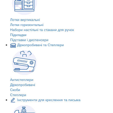
Лотки вертикальні
Лотки горизонтальні
Набори настільні та стакани для ручок
Підкладки
Підставки і диспенсери
Діркопробивачі та Степлери
Антистеплери
Діркопробивачі
Скоби
Степлери
Інструменти для креслення та письма