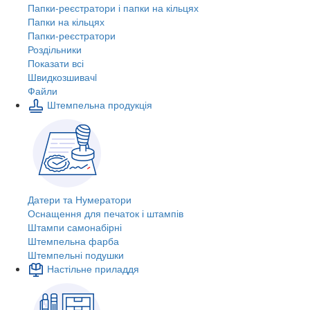
Папки-реєстратори і папки на кільцях
Папки на кільцях
Папки-реєстратори
Роздільники
Показати всі
Швидкозшивачi
Файли
Штемпельна продукція
Датери та Нумератори
Оснащення для печаток і штампів
Штампи самонабірні
Штемпельна фарба
Штемпельні подушки
Настільне приладдя