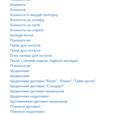
Блокноти
Блокноти
Блокноти в твердій палітурці
Блокноти на склейці
Блокноти на скобі
Блокноти на спіралі
Коледж-блоки
Показати всі
Папір для нотаток
Папір для нотаток
Блок паперу для нотаток
Папір з липким шаром, індекси-закладки
Показати всі
Щоденники
Щоденники
Щоденники датовані "Бюро", "Бізнес","Тайм-центр"
Щоденники датовані "Стандарт"
Щоденники датовані кишенькові
Щоденники недатовані
Щотижневики датовані кишенькові
Планінги датовані
Планінги недатовані