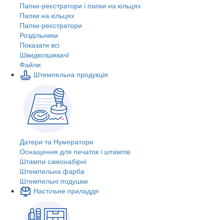
Папки-реєстратори і папки на кільцях
Папки на кільцях
Папки-реєстратори
Роздільники
Показати всі
Швидкозшивачi
Файли
Штемпельна продукція
Датери та Нумератори
Оснащення для печаток і штампів
Штампи самонабірні
Штемпельна фарба
Штемпельні подушки
Настільне приладдя