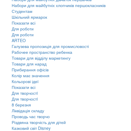
Набори для майбутніх хлопчиків першокласників
Студентам
Шкільний ярмарок
Показати всі
Для роботи
Для роботи
ARTEO
Галузева пропозиція для промисловості
Рабочее пространство ребенка
Товари для відділу маркетингу
Товари для нарад
Прибирання офісів
Колір має значення
Кольорові ідеї
Показати всі
Для творчостi
Для творчостi
8 березня
Ліквідація складу
Проводь час творчо
Різдвяна творчість для дітей
Казковий світ Disney