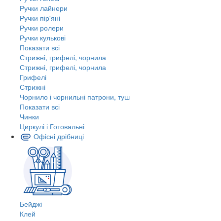
Ручки лайнери
Ручки пір'яні
Ручки ролери
Ручки кулькові
Показати всі
Стрижні, грифелі, чорнила
Стрижні, грифелі, чорнила
Грифелі
Стрижні
Чорнило і чорнильні патрони, туш
Показати всі
Чинки
Циркулі і Готовальні
Офісні дрібниці
Бейджі
Клей