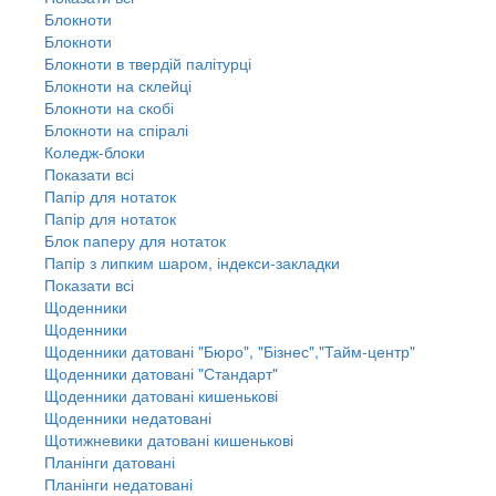
Блокноти
Блокноти
Блокноти в твердій палітурці
Блокноти на склейці
Блокноти на скобі
Блокноти на спіралі
Коледж-блоки
Показати всі
Папір для нотаток
Папір для нотаток
Блок паперу для нотаток
Папір з липким шаром, індекси-закладки
Показати всі
Щоденники
Щоденники
Щоденники датовані "Бюро", "Бізнес","Тайм-центр"
Щоденники датовані "Стандарт"
Щоденники датовані кишенькові
Щоденники недатовані
Щотижневики датовані кишенькові
Планінги датовані
Планінги недатовані