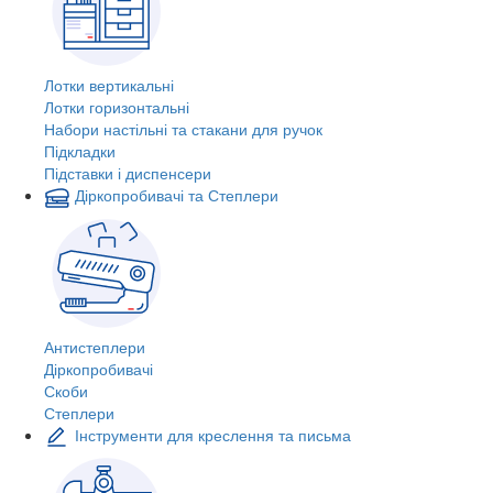
Лотки вертикальні
Лотки горизонтальні
Набори настільні та стакани для ручок
Підкладки
Підставки і диспенсери
Діркопробивачі та Степлери
Антистеплери
Діркопробивачі
Скоби
Степлери
Інструменти для креслення та письма