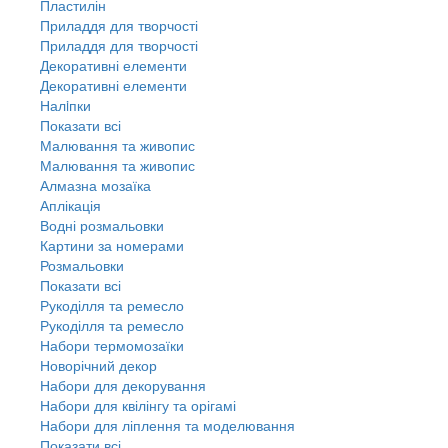
Пластилін
Приладдя для творчості
Приладдя для творчості
Декоративні елементи
Декоративні елементи
Налiпки
Показати всі
Малювання та живопис
Малювання та живопис
Алмазна мозаїка
Аплікація
Водні розмальовки
Картини за номерами
Розмальовки
Показати всі
Рукоділля та ремесло
Рукоділля та ремесло
Набори термомозаїки
Новорічний декор
Набори для декорування
Набори для квілінгу та орігамі
Набори для ліплення та моделювання
Показати всі