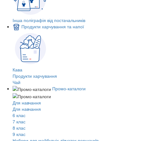
Інша поліграфія від постачальників
Продукти харчування та напої
Кава
Продукти харчування
Чай
Промо-каталоги
Для навчання
Для навчання
6 клас
7 клас
8 клас
9 клас
Набори для майбутніх дiвчаток першачкiв