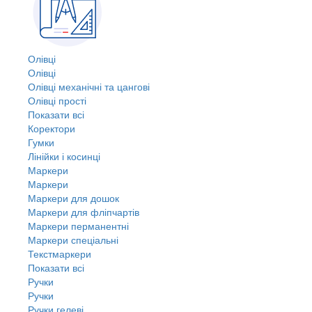
Олівці
Олівці
Олівці механічні та цангові
Олівці прості
Показати всі
Коректори
Гумки
Лінійки і косинці
Маркери
Маркери
Маркери для дошок
Маркери для фліпчартів
Маркери перманентні
Маркери спеціальні
Текстмаркери
Показати всі
Ручки
Ручки
Ручки гелеві