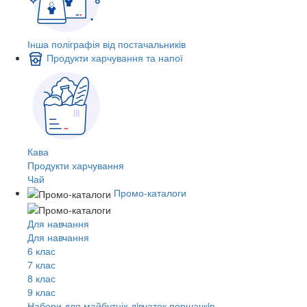
Інша поліграфія від постачальників
Продукти харчування та напої
Кава
Продукти харчування
Чай
Промо-каталоги
Для навчання
Для навчання
6 клас
7 клас
8 клас
9 клас
Набори для майбутніх дiвчаток першачкiв