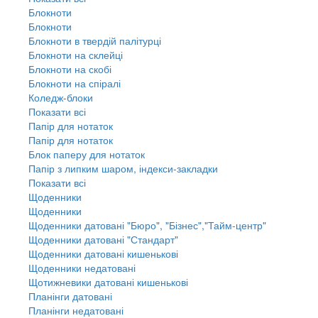
Блокноти
Блокноти
Блокноти в твердій палітурці
Блокноти на склейці
Блокноти на скобі
Блокноти на спіралі
Коледж-блоки
Показати всі
Папір для нотаток
Папір для нотаток
Блок паперу для нотаток
Папір з липким шаром, індекси-закладки
Показати всі
Щоденники
Щоденники
Щоденники датовані "Бюро", "Бізнес","Тайм-центр"
Щоденники датовані "Стандарт"
Щоденники датовані кишенькові
Щоденники недатовані
Щотижневики датовані кишенькові
Планінги датовані
Планінги недатовані