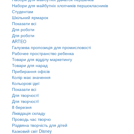
Набори для майбутніх хлопчиків першокласників
Студентам
Шкільний ярмарок
Показати всі
Для роботи
Для роботи
ARTEO
Галузева пропозиція для промисловості
Рабочее пространство ребенка
Товари для відділу маркетингу
Товари для нарад
Прибирання офісів
Колір має значення
Кольорові ідеї
Показати всі
Для творчостi
Для творчостi
8 березня
Ліквідація складу
Проводь час творчо
Різдвяна творчість для дітей
Казковий світ Disney