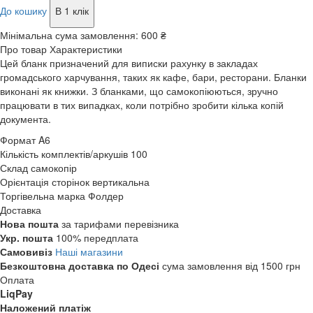
До кошику
В 1 клік
Мінімальна сума замовлення:
600 ₴
Про товар
Характеристики
Цей бланк призначений для виписки рахунку в закладах
громадського харчування, таких як кафе, бари, ресторани. Бланки
виконані як книжки. З бланками, що самокопіюються, зручно
працювати в тих випадках, коли потрібно зробити кілька копій
документа.
Формат
A6
Кількість комплектів/аркушів
100
Склад
самокопір
Орієнтація сторінок
вертикальна
Торгівельна марка
Фолдер
Доставка
Нова пошта
за тарифами перевізника
Укр. пошта
100% передплата
Самовивіз
Наші магазини
Безкоштовна доставка по Одесі
сума замовлення від 1500 грн
Оплата
LiqPay
Наложений платіж