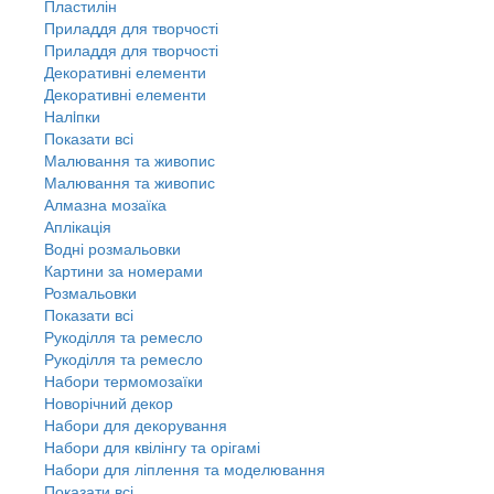
Пластилін
Приладдя для творчості
Приладдя для творчості
Декоративні елементи
Декоративні елементи
Налiпки
Показати всі
Малювання та живопис
Малювання та живопис
Алмазна мозаїка
Аплікація
Водні розмальовки
Картини за номерами
Розмальовки
Показати всі
Рукоділля та ремесло
Рукоділля та ремесло
Набори термомозаїки
Новорічний декор
Набори для декорування
Набори для квілінгу та орігамі
Набори для ліплення та моделювання
Показати всі