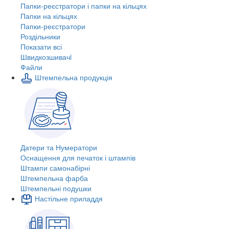
Папки-реєстратори і папки на кільцях
Папки на кільцях
Папки-реєстратори
Роздільники
Показати всі
Швидкозшивачi
Файли
Штемпельна продукція
Датери та Нумератори
Оснащення для печаток і штампів
Штампи самонабірні
Штемпельна фарба
Штемпельні подушки
Настільне приладдя