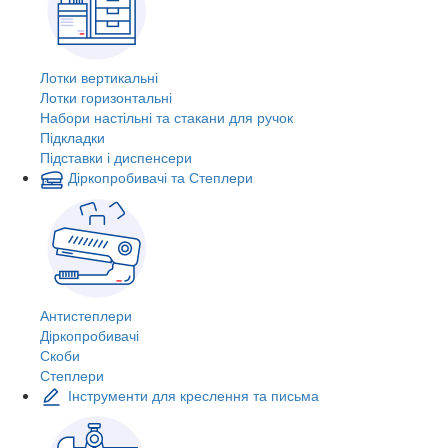
Лотки вертикальні
Лотки горизонтальні
Набори настільні та стакани для ручок
Підкладки
Підставки і диспенсери
Діркопробивачі та Степлери
Антистеплери
Діркопробивачі
Скоби
Степлери
Інструменти для креслення та письма