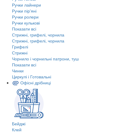
Ручки лайнери
Ручки пір'яні
Ручки ролери
Ручки кулькові
Показати всі
Стрижні, грифелі, чорнила
Стрижні, грифелі, чорнила
Грифелі
Стрижні
Чорнило і чорнильні патрони, туш
Показати всі
Чинки
Циркулі і Готовальні
Офісні дрібниці
Бейджі
Клей