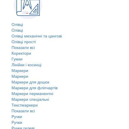
Олівці
Олівці
Олівці механічні та цангові
Олівці прості
Показати всі
Коректори
Гумки
Лінійки і косинці
Маркери
Маркери
Маркери для дошок
Маркери для фліпчартів
Маркери перманентні
Маркери спеціальні
Текстмаркери
Показати всі
Ручки
Ручки
Ручки гелеві