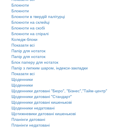
Блокноти
Блокноти
Блокноти в твердій палітурці
Блокноти на склейці
Блокноти на скобі
Блокноти на спіралі
Коледж-блоки
Показати всі
Папір для нотаток
Папір для нотаток
Блок паперу для нотаток
Папір з липким шаром, індекси-закладки
Показати всі
Щоденники
Щоденники
Щоденники датовані "Бюро", "Бізнес","Тайм-центр"
Щоденники датовані "Стандарт"
Щоденники датовані кишенькові
Щоденники недатовані
Щотижневики датовані кишенькові
Планінги датовані
Планінги недатовані