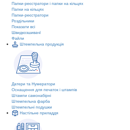
Папки-реєстратори і папки на кільцях
Папки на кільцях
Папки-реєстратори
Роздільники
Показати всі
Швидкозшивачi
Файли
Штемпельна продукція
Датери та Нумератори
Оснащення для печаток і штампів
Штампи самонабірні
Штемпельна фарба
Штемпельні подушки
Настільне приладдя